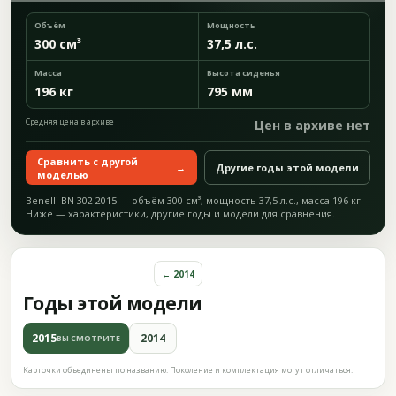
Объём
Мощность
300 см³
37,5 л.с.
Масса
Высота сиденья
196 кг
795 мм
Средняя цена в архиве
Цен в архиве нет
Сравнить с другой
→
Другие годы этой модели
моделью
Benelli BN 302 2015 — объём 300 см³, мощность 37,5 л.с., масса 196 кг.
Ниже — характеристики, другие годы и модели для сравнения.
← 2014
Годы этой модели
2015
2014
ВЫ СМОТРИТЕ
Карточки объединены по названию. Поколение и комплектация могут отличаться.