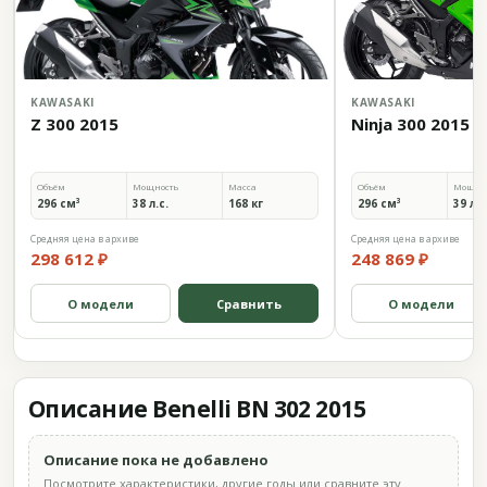
KAWASAKI
KAWASAKI
Z 300 2015
Ninja 300 2015
Объём
Мощность
Масса
Объём
Мощно
296 см³
38 л.с.
168 кг
296 см³
39 л.с
Средняя цена в архиве
Средняя цена в архиве
298 612 ₽
248 869 ₽
О модели
Сравнить
О модели
Описание Benelli BN 302 2015
Описание пока не добавлено
Посмотрите характеристики, другие годы или сравните эту