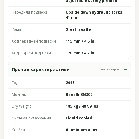
adjustable spring preload
Передняя подвеска
Upside down hydraulic forks,
41 mm
Рама
Steel trestle
Ход передней подвески
115 mm / 4.5 in
Ход задней подвески
120 mm / 4.7 in
Прочие характеристики
7 параметров
Год
2015
Модель
Benelli BN302
Dry Weight
185 kg / 407.9 lbs
Система охлаждения
Liquid cooled
Колёса
Aluminium alloy