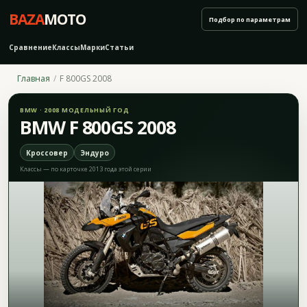
BAZA
MOTO
Подбор по параметрам
Сравнение
Классы
Марки
Статьи
Главная
F 800GS 2008
BMW · 2008 МОДЕЛЬНЫЙ ГОД
BMW F 800GS 2008
Кроссовер
Эндуро
Классы — по карточке 2013 года этой серии