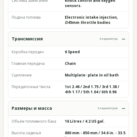
Система зажигания
Knock control and oxygen
sensors.
Подача топлива
Electronic intake injection,
∅45mm throttle bodies
Трансмиссия
4 параметра
Коробка передач
6 Speed
Главная передача
Chain
Сцепление
Multiplate- plate in oil bath
Передаточные Числа
1st 2.46 / 2nd 1.75 / 3rd 1.38 /
4th 1.17 / 5th 1.04 / 6th 0.96
Размеры и масса
5 параметров
Объём топливного бака
16 Litres / 4.2 US gal.
Высота сиденья
880 mm - 850 mm / 34.6 in. - 33.5