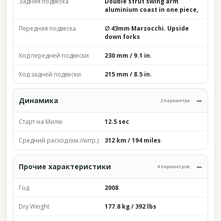
Задняя подвеска
Double strut swing arm
aluminium coast in one piece,
Передняя подвеска
∅ 43mm Marzocchi. Upside
down forks
Ход передней подвески
230 mm / 9.1 in.
Ход задней подвески
215 mm / 8.5 in.
Динамика
2 параметра
Старт на Милю
12.5 sec
Средний расход (км./литр.)
312 km / 194 miles
Прочие характеристики
8 параметров
Год
2008
Dry Weight
177.8 kg / 392 lbs