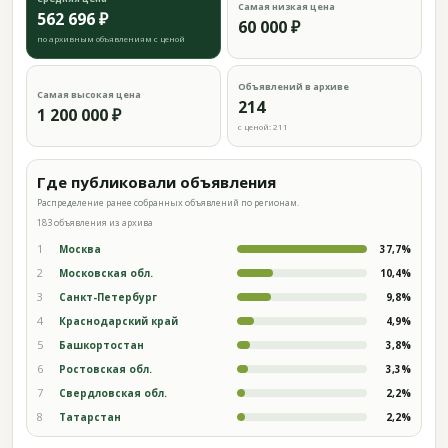
Самая низкая цена
562 696 ₽
60 000 ₽
по архивным объявлениям с ценой
Объявлений в архиве
Самая высокая цена
214
1 200 000 ₽
с ценой: 211
Где публиковали объявления
Распределение ранее собранных объявлений по регионам.
183 объявления из архива
1
Москва
37,7%
2
Московская обл.
10,4%
3
Санкт-Петербург
9,8%
4
Краснодарский край
4,9%
5
Башкортостан
3,8%
6
Ростовская обл.
3,3%
7
Свердловская обл.
2,2%
8
Татарстан
2,2%