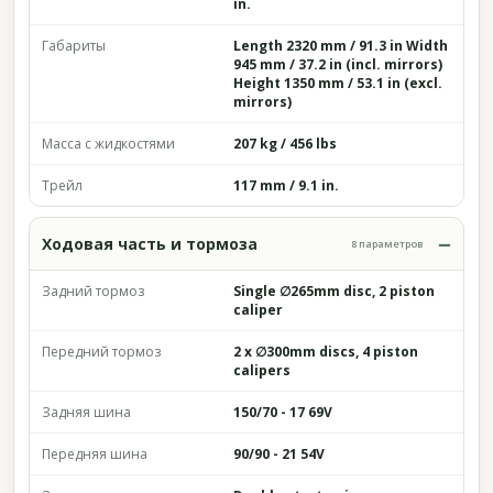
in.
Габариты
Length 2320 mm / 91.3 in Width
945 mm / 37.2 in (incl. mirrors)
Height 1350 mm / 53.1 in (excl.
mirrors)
Масса с жидкостями
207 kg / 456 lbs
Трейл
117 mm / 9.1 in.
Ходовая часть и тормоза
8 параметров
Задний тормоз
Single ∅265mm disc, 2 piston
caliper
Передний тормоз
2 x ∅300mm discs, 4 piston
calipers
Задняя шина
150/70 - 17 69V
Передняя шина
90/90 - 21 54V