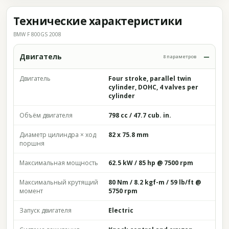
Технические характеристики
BMW F 800GS 2008
Двигатель
8 параметров
Двигатель
Four stroke, parallel twin
cylinder, DOHC, 4 valves per
cylinder
Объём двигателя
798 cc / 47.7 cub. in.
Диаметр цилиндра × ход
82 x 75.8 mm
поршня
Максимальная мощность
62.5 kW / 85 hp @ 7500 rpm
Максимальный крутящий
80 Nm / 8.2 kgf-m / 59 lb/ft @
момент
5750 rpm
Запуск двигателя
Electric