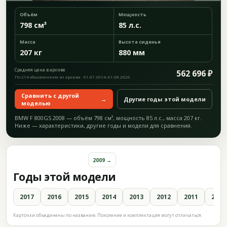
Объём
Мощность
798 см³
85 л.с.
Масса
Высота сиденья
207 кг
880 мм
Средняя цена в архиве
562 696 ₽
По 214 объявлениям из архива · 01.07.2014–01.08.2026
Сравнить с другой
→
Другие годы этой модели
моделью
BMW F 800GS 2008 — объём 798 см³, мощность 85 л.с., масса 207 кг.
Ниже — характеристики, другие годы и модели для сравнения.
2009 →
Годы этой модели
2017
2016
2015
2014
2013
2012
2011
2010
Карточки объединены по названию. Поколение и комплектация могут отличаться.