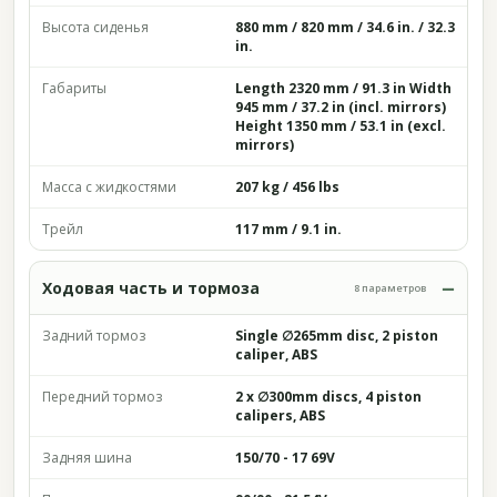
Высота сиденья
880 mm / 820 mm / 34.6 in. / 32.3
in.
Габариты
Length 2320 mm / 91.3 in Width
945 mm / 37.2 in (incl. mirrors)
Height 1350 mm / 53.1 in (excl.
mirrors)
Масса с жидкостями
207 kg / 456 lbs
Трейл
117 mm / 9.1 in.
Ходовая часть и тормоза
8 параметров
Задний тормоз
Single ∅265mm disc, 2 piston
caliper, ABS
Передний тормоз
2 x ∅300mm discs, 4 piston
calipers, ABS
Задняя шина
150/70 - 17 69V