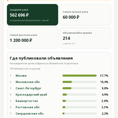
Средняя цена
Самая низкая цена
562 696 ₽
60 000 ₽
по архивным объявлениям с ценой
Объявлений в архиве
Самая высокая цена
214
1 200 000 ₽
с ценой: 211
Где публиковали объявления
Распределение ранее собранных объявлений по регионам.
183 объявления из архива
1
Москва
37,7%
2
Московская обл.
10,4%
3
Санкт-Петербург
9,8%
4
Краснодарский край
4,9%
5
Башкортостан
3,8%
6
Ростовская обл.
3,3%
7
Свердловская обл.
2,2%