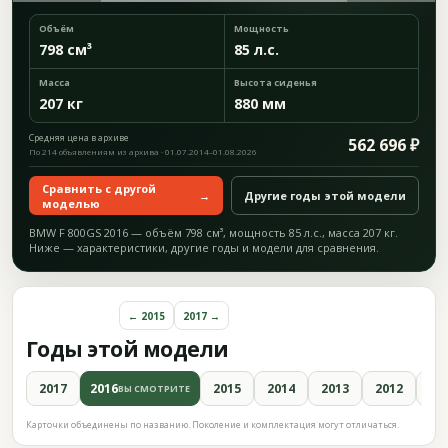
Объём
Мощность
798 см³
85 л.с.
Масса
Высота сиденья
207 кг
880 мм
Средняя цена в архиве
562 696 ₽
По 214 объявлениям из архива · 01.07.2014–01.08.2026
Сравнить с другой
→
Другие годы этой модели
моделью
BMW F 800GS 2016 — объём 798 см³, мощность 85 л.с., масса 207 кг.
Ниже — характеристики, другие годы и модели для сравнения.
← 2015
2017 →
Годы этой модели
2017
2016
2015
2014
2013
2012
20
ВЫ СМОТРИТЕ
Карточки объединены по названию. Поколение и комплектация могут отличаться.