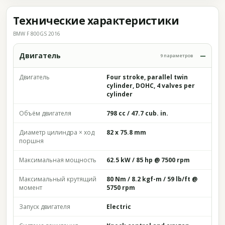
Технические характеристики
BMW F 800GS 2016
Двигатель
9 параметров
Двигатель
Four stroke, parallel twin
cylinder, DOHC, 4 valves per
cylinder
Объём двигателя
798 cc / 47.7 cub. in.
Диаметр цилиндра × ход
82 x 75.8 mm
поршня
Максимальная мощность
62.5 kW / 85 hp @ 7500 rpm
Максимальный крутящий
80 Nm / 8.2 kgf-m / 59 lb/ft @
момент
5750 rpm
Запуск двигателя
Electric