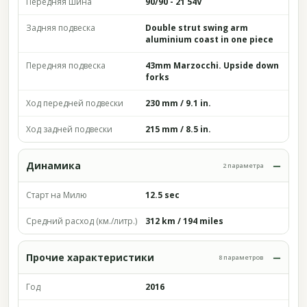
Передняя шина
90/90 - 21 54V
Задняя подвеска
Double strut swing arm
aluminium coast in one piece
Передняя подвеска
43mm Marzocchi. Upside down
forks
Ход передней подвески
230 mm / 9.1 in.
Ход задней подвески
215 mm / 8.5 in.
Динамика
2 параметра
Старт на Милю
12.5 sec
Средний расход (км./литр.)
312 km / 194 miles
Прочие характеристики
8 параметров
Год
2016