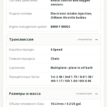
Система зажигания
Knock control and oxygen
sensors.
Подача топлива
Electronic intake injection,
∅45mm throttle bodies
Engine management system
BMW F 800GS
Трансмиссия
4 параметра
Коробка передач
6 Speed
Главная передача
Chain
Сцепление
Multiplate- plate in oil bath
Передаточные Числа
1st 2.46 / 2nd 1.75 / 3rd 1.38 /
4th 1.17 / 5th 1.04 / 6th 0.96
Размеры и масса
5 параметров
Объём топливного бака
16 Litres / 4.2 US gal.