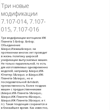
Три новые
модификации
7.107-014, 7.107-
015, 7.107-016
Три модификации мотоцикла ИЖ
Планета 5 &nbsp; &nbsp;
Объединение
&laquo;Ижмаш&raquo; на
протяжении многих лет проводит
в жизнь политику широкой
унификации выпускаемых машин.
Не только параллельной, то есть
для изготовляемых одновременно
моделей, например &laquo;ИЖ-
Юпитер-5&raquo; и &laquo;ИЖ-
Планета-5&raquo;, но и
последовательной &mdash;
преемственность более поздних
машин с предшественниками
(&laquo;ИЖ-Планета-5&raquo;,
&laquo;ИЖ-Планета-4&raquo;,
&laquo;ИЖ-Планета-3&raquo; и т.
п.). Такая тенденция сохранится и
в ближайшее время. Как известно,