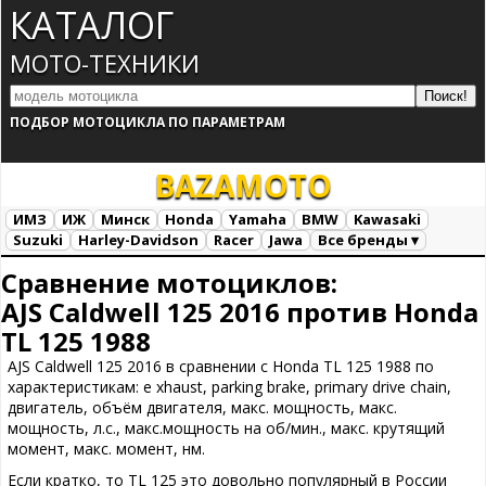
КАТАЛОГ
МОТО-ТЕХНИКИ
ПОДБОР МОТОЦИКЛА ПО ПАРАМЕТРАМ
BAZA
MOTO
ИМЗ
ИЖ
Минск
Honda
Yamaha
BMW
Kawasaki
Suzuki
Harley-Davidson
Racer
Jawa
Все бренды ▾
Все марки
Загрузка...
Сравнение мотоциклов:
AJS Caldwell 125 2016 против Honda
TL 125 1988
AJS Caldwell 125 2016 в сравнении с Honda TL 125 1988 по
характеристикам: e xhaust, parking brake, primary drive chain,
двигатель, объём двигателя, макс. мощность, макс.
мощность, л.с., макс.мощность на об/мин., макс. крутящий
момент, макс. момент, нм.
Если кратко, то TL 125 это довольно популярный в России