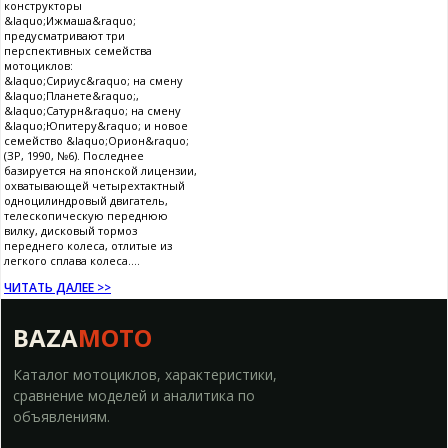
конструкторы
&laquo;Ижмаша&raquo;
предусматривают три
перспективных семейства
мотоциклов:
&laquo;Сириус&raquo; на смену
&laquo;Планете&raquo;,
&laquo;Сатурн&raquo; на смену
&laquo;Юпитеру&raquo; и новое
семейство &laquo;Орион&raquo;
(ЗР, 1990, №6). Последнее
базируется на японской лицензии,
охватывающей четырехтактный
одноцилиндровый двигатель,
телескопическую переднюю
вилку, дисковый тормоз
переднего колеса, отлитые из
легкого сплава колеса....
ЧИТАТЬ ДАЛЕЕ >>
BAZA
MOTO
Каталог мотоциклов, характеристики,
сравнение моделей и аналитика по
объявлениям.