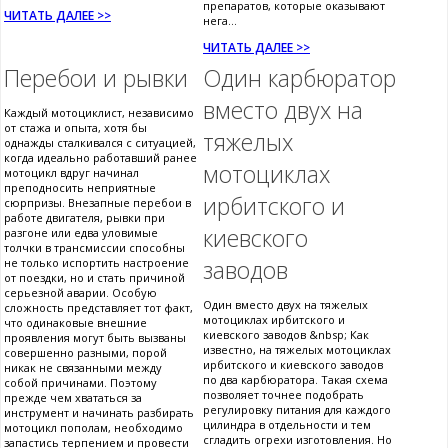
препаратов, которые оказывают
ЧИТАТЬ ДАЛЕЕ >>
нега...
ЧИТАТЬ ДАЛЕЕ >>
Перебои и рывки
Один карбюратор
вместо двух на
Каждый мотоциклист, независимо
от стажа и опыта, хотя бы
тяжелых
однажды сталкивался с ситуацией,
когда идеально работавший ранее
мотоциклах
мотоцикл вдруг начинал
преподносить неприятные
ирбитского и
сюрпризы. Внезапные перебои в
работе двигателя, рывки при
киевского
разгоне или едва уловимые
толчки в трансмиссии способны
заводов
не только испортить настроение
от поездки, но и стать причиной
серьезной аварии. Особую
Один вместо двух на тяжелых
сложность представляет тот факт,
мотоциклах ирбитского и
что одинаковые внешние
киевского заводов &nbsp; Как
проявления могут быть вызваны
известно, на тяжелых мотоциклах
совершенно разными, порой
ирбитского и киевского заводов
никак не связанными между
по два карбюратора. Такая схема
собой причинами. Поэтому
позволяет точнее подобрать
прежде чем хвататься за
регулировку питания для каждого
инструмент и начинать разбирать
цилиндра в отдельности и тем
мотоцикл пополам, необходимо
сгладить огрехи изготовления. Но
запастись терпением и провести