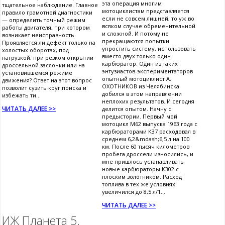
эта операция многим
тщательное наблюдение. Главное
мотоциклистам представляется
правило грамотной диагностики
если не совсем лишней, то уж во
— определить точный режим
всяком случае обременительной
работы двигателя, при котором
и сложной. И потому не
возникает неисправность.
прекращаются попытки
Проявляется ли дефект только на
упростить систему, использовать
холостых оборотах, под
вместо двух только один
нагрузкой, при резком открытии
карбюратор. Один из таких
дроссельной заслонки или на
энтузиастов-экспериментаторов
установившемся режиме
опытный мотоциклист А.
движения? Ответ на этот вопрос
ОХОТНИКОВ из Челябинска
позволит сузить круг поиска и
добился в этом направлении
избежать ти...
неплохих результатов. И сегодня
ЧИТАТЬ ДАЛЕЕ >>
делится опытом. Начну с
предыстории. Первый мой
мотоцикл М62 выпуска 1963 года с
карбюраторами К37 расходовал в
среднем 6,2&mdash;6,5 л на 100
км. После 60 тысяч километров
пробега дроссели износились, и
мне пришлось устанавливать
новые карбюраторы К302 с
плоским золотником. Расход
топлива в тех же условиях
увеличился до 8,5 л/1...
ЧИТАТЬ ДАЛЕЕ >>
ИЖ Планета 5.