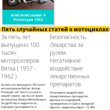
Ariel Ariel Leader 4
Prototype 1962
Пять случайных статей о мотоциклах:
За пять лет
Безопасность.
выпущено 100
Лекарства за
тысяч
рулем.
мотороллеров
Негативное
Вятка ( 1957 -
воздействие
1962 )
лекарственных
препаратов
За пять лет выпущено 100 тысяч
мотороллеров &nbsp; &nbsp;
Пожалуй, нет такого уголка в
Негативное воздействие
нашей стране, где бы не знали
лекарственных препаратов
мотороллер &laquo;Вятку&raquo;.
Данные исследований,
За удобство и надежность,
проведенных в США и Западной
хорошую проходимость и
Европе, свидетельствуют: 15-18%