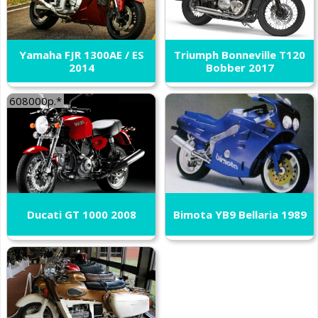
Yamaha FJR 1300AE / ES
Triumph Bonneville T120
2014
Bobber 2017
608000р.*
Ducati GT 1000 2008
Bimota YB9 Bellaria 1989