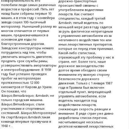
комфортабельность его
дорожно-транспортных
полюбили люди самых различных
происшествий связаны с
возрастов и профессий. Пять лет
употреблением водиетлями
назад были собраны первые 10
лекарств. Как считают
машин, а в этом году с конвейера
специалисты, каждый третий
завода сошел 100-тысячный
&mdash; пятый водитель по
мотороллер. Нынешний роллер во
меньшей мере раз в году садится
многом отличается от первых
за руль фактически непригодным
машин, предназначавшихся в
к управлению автомобилем из-за
основном для езды по
негативного воздействия тех или
благоустроенным дорогам.
иных лекарственных препаратов,
Заводские конструкторы немало
которые он перед этим принимал.
потрудились над тем, чтобы
Какой-либо статистики,
увеличить мощность двигателя,
отражающей эту проблему у нас в
продлить срок службы рамы,
стране, нет. Более того, наше
усовершенствовать амортизаторы
дорожное законодательство
и электрооборудование. В 1959
долгое время обходило своим
году был успешно проведен
вниманием эту важную сторону
пробег на мотороллерах
безопасности дорожного
протяженностью 12 000
движения. Только с 1 января 1987
километров от Кирова до Урала.
года в Правила был включен
Он показал, что
отдельный пункт, запрещающий
&laquo;Вятка&raquo; &mdash; не
управлять автомобилем, если
только городская машина.
водитель находится под
&laquo;Вятки&raquo; стали
воздействием лекарств,
участниками и спортивных
снижающих скорость реакции и
состязаний. &laquo;Мотороллеры!
внимание. В ряде стран уже давно
На старт!&raquo;&mdash;такая
разработаны списки-перечни,
команда впервые прозвучала в
насчитывающие несколько
1960 г...
десятков названий лекарственных