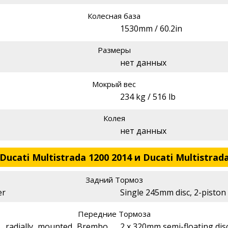
Колесная база
1530mm / 60.2in
Размеры
нет данных
Мокрый вес
234 kg / 516 lb
Колея
нет данных
ucati Multistrada 1200 2014 и Ducati Multistrada
Задний Тормоз
er
Single 245mm disc, 2-piston 
Передние Тормоза
, radially mounted Brembo
2 x 320mm semi-floating dis