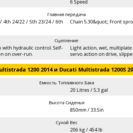
6 Speed
Главная передача
/ 4th 24/22 / 5th 23/24 / 6th
Chain 5.30&quot;; Front spro
Сцепление
 with hydraulic control. Self-
Light action, wet, multiplate 
ion on over-run.
servo action on drive, slippe
tistrada 1200 2014 и Ducati Multistrada 1200S 2
Емкость Топливного Бака
20 Litres / 5.3 gal
Высота Сиденья
850mm / 33.5in
Сухой Вес
206 kg / 454 lb