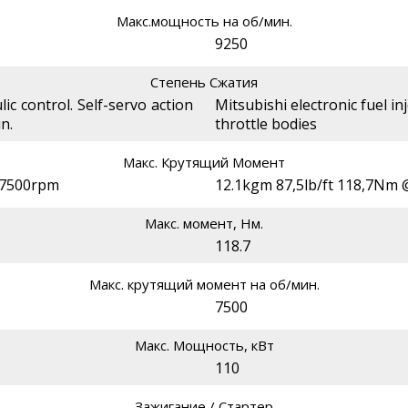
Макс.мощность на об/мин.
9250
Степень Сжатия
lic control. Self-servo action
Mitsubishi electronic fuel in
n.
throttle bodies
Макс. Крутящий Момент
@ 7500rpm
12.1kgm 87,5lb/ft 118,7Nm
Макс. момент, Нм.
118.7
Макс. крутящий момент на об/мин.
7500
Макс. Мощность, кВт
110
Зажигание / Стартер