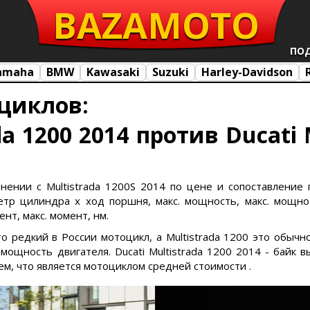
BAZA
MOTO
ПО
amaha
BMW
Kawasaki
Suzuki
Harley-Davidson
циклов:
da 1200 2014 против Ducati 
внении с Multistrada 1200S 2014 по цене и сопоставление п
тр цилиндра х ход поршня, макс. мощность, макс. мощност
нт, макс. момент, нм.
это редкий в России мотоцикл, а Multistrada 1200 это обыч
ощность двигателя. Ducati Multistrada 1200 2014 - байк в
тем, что является мотоциклом средней стоимости .