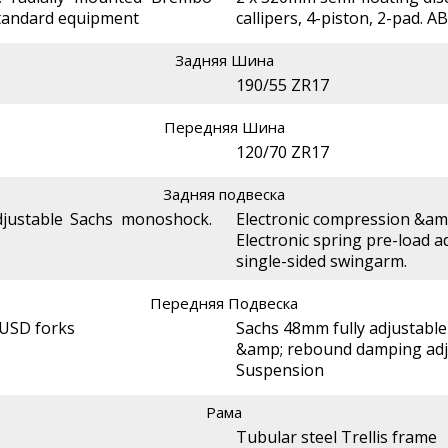
 standard equipment
callipers, 4-piston, 2-pad. 
Задняя Шина
190/55 ZR17
Передняя Шина
120/70 ZR17
Задняя подвеска
adjustable Sachs monoshock.
Electronic compression &am
Electronic spring pre-load 
single-sided swingarm.
Передняя Подвеска
 USD forks
Sachs 48mm fully adjustable
&amp; rebound damping adj
Suspension
Рама
Tubular steel Trellis frame