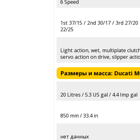
6 Speed
1st 37/15 / 2nd 30/17 / 3rd 27/20 
22/25
Light action, wet, multiplate clutch
servo action on drive, slipper act
Размеры и масса: Ducati Mul
20 Litres / 5.3 US gal / 4.4 Imp gal
850 mm / 33.4 in
нет данных