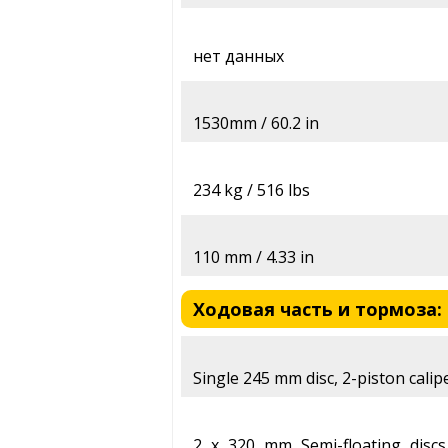
нет данных
1530mm / 60.2 in
234 kg / 516 lbs
110 mm / 4.33 in
Ходовая часть и тормоза: D
Single 245 mm disc, 2-piston calip
2 x 320 mm Semi-floating discs