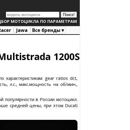
ДБОР МОТОЦИКЛА ПО ПАРАМЕТРАМ
Racer
Jawa
Все бренды ▾
Multistrada 1200S
о характеристикам: gear ratios dct,
ь, л.с., макс.мощность на об/мин.,
ной популярности в России мотоцикл.
ыше средней цены, при этом Ducati