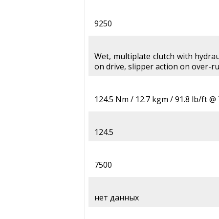
9250
Wet, multiplate clutch with hydrau
on drive, slipper action on over-ru
124.5 Nm / 12.7 kgm / 91.8 lb/ft 
124.5
7500
нет данных