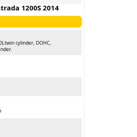
strada 1200S 2014
90Ltwin cylinder, DOHC,
inder.
m