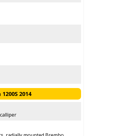
 1200S 2014
calliper
cs, radially mounted Brembo