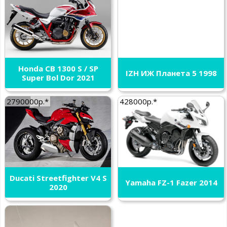
Honda CB 1300 S / SP
IZH ИЖ Планета 5 1998
Super Bol Dor 2021
2790000р.*
428000р.*
Ducati Streetfighter V4 S
Yamaha FZ-1 Fazer 2014
2020