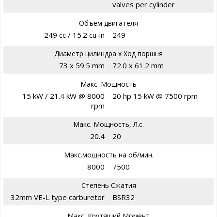
valves per cylinder
Объём двигателя
249 cc / 15.2 cu-in
249
Диаметр цилиндра х Ход поршня
73 x 59.5 mm
72.0 x 61.2 mm
Макс. Мощность
15 kW / 21.4 kW @ 8000
20 hp 15 kW @ 7500 rpm
rpm
Макс. Мощность, Л.с.
20.4
20
Макс.мощность на об/мин.
8000
7500
Степень Сжатия
32mm VE-L type carburetor
BSR32
Макс. Крутящий Момент