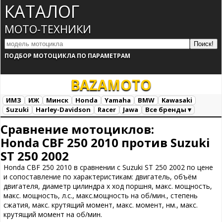
КАТАЛОГ
МОТО-ТЕХНИКИ
ПОДБОР МОТОЦИКЛА ПО ПАРАМЕТРАМ
BAZA
MOTO
ИМЗ
ИЖ
Минск
Honda
Yamaha
BMW
Kawasaki
Suzuki
Harley-Davidson
Racer
Jawa
Все бренды ▾
Все марки
Загрузка...
Сравнение мотоциклов:
Honda CBF 250 2010 против Suzuki
ST 250 2002
Honda CBF 250 2010 в сравнении с Suzuki ST 250 2002 по цене
и сопоставление по характеристикам: двигатель, объём
двигателя, диаметр цилиндра х ход поршня, макс. мощность,
макс. мощность, л.с., макс.мощность на об/мин., степень
сжатия, макс. крутящий момент, макс. момент, нм., макс.
крутящий момент на об/мин.