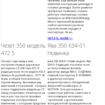
прежним. Еще раньше была
изменена конструкция цилиндра и
головки цилиндра. Более развитое
оребрение позволило снизить
рабочую температуру головки
примерно на 60&mdash;80&deg;.
Много нареканий вызывало
слабое крепление рычагов
переключения передач и
кикстартера. На мо...
ЧИТАТЬ ДАЛЕЕ >>
Чезет 350 модель
Ява 350 634-01.
472.5
Новинка
Четыре года назад и нам
Jawa 350 634-01 Новая модель Ява
поступили первые дорожные
634 01 Редакцию посетили гости
мотоциклы CZ-350 типа 472. В
из Чехословакии &mdash;
редакционном тесте модели 472.3
директор завода ЯВА С. ОЛДРЖИХ,
(&laquo;За рулем&raquo;, 1977, №
главный конструктор Я. КРЖИВКА
4) мы, в общем положительно
и директор конторы
оценив машину, высказали ряд
внешнеторгового объединения
замечаний и пожеланий,. которые
&laquo;Мотоков&raquo; А.
позже поддержали владельцы CZ.
МОГИЛА. Они рассказали о
Завод оперативно откликнулся на
совместных работах советских и
них и уже год спустя произвел
чехословацких мотоцикло-
отдельные конструктивные
строителей, о достижениях
изменения, с которыми предстала
мотоциклетной промышленности