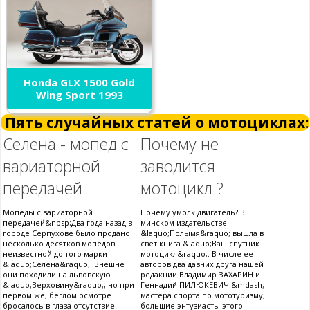
Honda GLX 1500 Gold
Wing Sport 1993
Пять случайных статей о мотоциклах:
Селена - мопед с
Почему не
вариаторной
заводится
передачей
мотоцикл ?
Мопеды с вариаторной
Почему умолк двигатель? В
передачей&nbsp;Два года назад в
минском издательстве
городе Серпухове было продано
&laquo;Полымя&raquo; вышла в
несколько десятков мопедов
свет книга &laquo;Ваш спутник
неизвестной до того марки
мотоцикл&raquo;. В числе ее
&laquo;Селена&raquo;. Внешне
авторов два давних друга нашей
они походили на львовскую
редакции Владимир ЗАХАРИН и
&laquo;Верховину&raquo;, но при
Геннадий ПИЛЮКЕВИЧ &mdash;
первом же, беглом осмотре
мастера спорта по мототуризму,
бросалось в глаза отсутствие...
большие энтузиасты этого