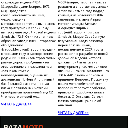
следующая модель 472.4
ЧССР&raquo; перспективах ее
(&laquo;За рулем&raquo;, 1979,
развития и спортивных успехах
№3). Продолжая
&mdash; четыре года подряд
совершенствовать машину,
команды на мотоциклах ЯВА
чехословацкие
завоевывали главный приз
мотоциклостроители в нынешнем
мотоолимпиады &mdash;
году приступили к серийному
&laquo;Всемирный
выпуску еще одной новой модели
трофей&raquo; и три раза
&mdash; 472.5. Один из опытных
&mdash; &laquo;Серебряную
образцов завод и внешнеторговое
вазу&raquo;. Когда разговор
объединение
перешел к машинам,
&laquo;Мотоков&raquo; передали
поставляемым в СССР, гости
в прошлом году в распоряжение
рассказали о разработке новой
редакции. 8000 километров самых
дорожной модели, которая
разных дорог, пройденных на
должна прийти на смену
этом мотоцикле, позволили нам
популярным у нас мотоциклов
-познакомиться с
Ява-250 и Ява-350. Мотоцикл Ява
нововведениями, оценить их
350 634-01 с новым боковым
достоинства. 1. Новый топливный
прицепом Велорекс Поскольку
бак большой емкости, черная
наших мотолюбителей этот
вилка с резиновыми чехлами
вопрос интересует особенно,
преобразили привычный вид CZ
приводим подробную запись
Что нового в новой мо...
беседы. С. Олдржих. Сегодня
можно говорить уже не об
ЧИТАТЬ ДАЛЕЕ >>
опытной ...
ЧИТАТЬ ДАЛЕЕ >>
BAZA
MOTO