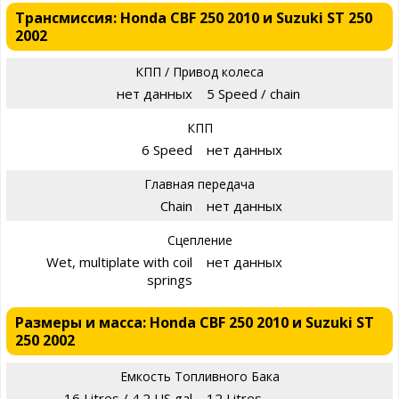
Трансмиссия: Honda CBF 250 2010 и Suzuki ST 250
2002
КПП / Привод колеса
нет данных
5 Speed / chain
КПП
6 Speed
нет данных
Главная передача
Chain
нет данных
Сцепление
Wet, multiplate with coil
нет данных
springs
Размеры и масса: Honda CBF 250 2010 и Suzuki ST
250 2002
Емкость Топливного Бака
16 Litres / 4.2 US gal
12 Litres