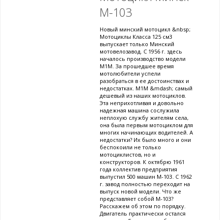
М-103
Новый минский мотоцикл &nbsp;
Мотоциклы Класса 125 см3
выпускает только Минский
мотовелозавод. С 1956 г. здесь
началось производство модели
М1М. За прошедшее время
мотолюбители успели
разобраться в ее достоинствах и
недостатках. М1М &mdash; самый
дешевый из наших мотоциклов.
Эта неприхотливая и довольно
надежная машина сослужила
неплохую службу жителям села,
она была первым мотоциклом для
многих начинающих водителей. А
недостатки? Их было много и они
беспокоили не только
мотоциклистов, но и
конструкторов. К октябрю 1961
года коллектив предприятия
выпустил 500 машин М-103. С 1962
г. завод полностью переходит на
выпуск новой модели. Что же
представляет собой М-103?
Расскажем об этом по порядку.
Двигатель практически остался