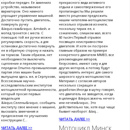
коробки передач. Ее заменило
прекрасного вида активного
устройство, называемое
отдыха и самоотверженные его
вариатором. Оно намного
пропагандисты.Мы решили
упрощает управление машиной.
вместо рецензии предложить
Достаточно пустить двигатель,
нашим читателям-мотоциклистам
повернуть ручку
несколько отрывков из книги,
&laquo;газа&raquo; &mdash; и
поскольку тираж ее, к
мопед тронется с места. С
сожалению, слишком мал, всего
помощью той же ручки можно
60 тысяч.Первый отрывок
регулировать скорость, а для
посвящен неисправностям
остановки достаточно повернуть
двигателя. И хотя он построен
ее в обратную сторону и нажать
главным образом на примере
на тормоза. Таким образом, нет
конкретного двигателя ММВЗ, все
необходимости выключать
рекомендации авторов,
сцепление и переключать
безусловно, имеют силу и для
передачи.Опытно-промышленная
других моторов, а потому будут
партия этих машин была
представлять интерес для самого
выпущена здесь же, в Серпухове,
широкого круга мотоциклистов.
Всесоюзным научно-
Материал с согласия авторов
исследовательским институтом
несколько сокращен и
мотоциклетной промышленности,
доработан.Иногда в шутку говорят,
который просил первых
что двигатель не заводится, когда
владельцев
в цилиндре &laquo;зажечь нечего
&laquo;Селены&raquo; сообщить
или нечем&raquo;. Это
институту свое мнение о машине,
действительно так, хотя еще чаще
высказать замечания и
бывает наоборот: &laq...
предложения по улучшению
ЧИТАТЬ ДАЛЕЕ >>
конструкции.С...
Мотоцикл Минск
ЧИТАТЬ ДАЛЕЕ >>