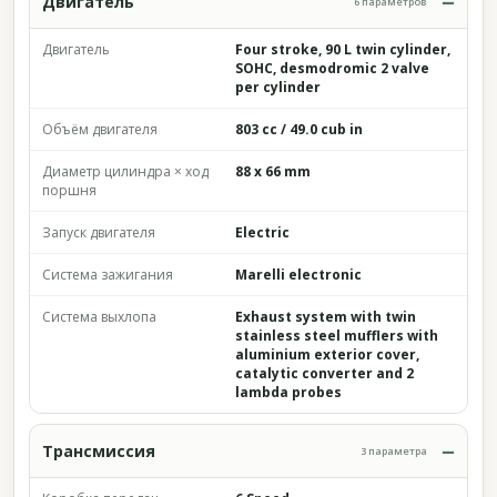
Двигатель
6 параметров
Двигатель
Four stroke, 90 L twin cylinder,
SOHC, desmodromic 2 valve
per cylinder
Объём двигателя
803 cc / 49.0 cub in
Диаметр цилиндра × ход
88 x 66 mm
поршня
Запуск двигателя
Electric
Система зажигания
Marelli electronic
Система выхлопа
Exhaust system with twin
stainless steel mufflers with
aluminium exterior cover,
catalytic converter and 2
lambda probes
Трансмиссия
3 параметра