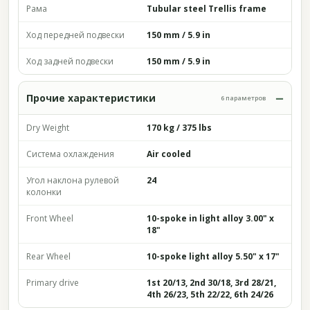
Рама
Tubular steel Trellis frame
Ход передней подвески
150 mm / 5.9 in
Ход задней подвески
150 mm / 5.9 in
Прочие характеристики
6 параметров
Dry Weight
170 kg / 375 lbs
Система охлаждения
Air cooled
Угол наклона рулевой
24
колонки
Front Wheel
10-spoke in light alloy 3.00" x
18"
Rear Wheel
10-spoke light alloy 5.50" x 17"
Primary drive
1st 20/13, 2nd 30/18, 3rd 28/21,
4th 26/23, 5th 22/22, 6th 24/26