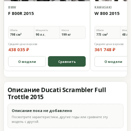
BMW
KAWASAKI
F 800R 2015
W 800 2015
Объём
Мощность
Масса
Объём
Мощно
798 см³
90 л.с.
199 кг
773 см³
48 л.с
Средняя цена в архиве
Средняя цена в архиве
438 035 ₽
361 748 ₽
О модели
Сравнить
О модели
Описание Ducati Scrambler Full
Trottle 2015
Описание пока не добавлено
Посмотрите характеристики, другие годы или сравните эту
модель с другой.