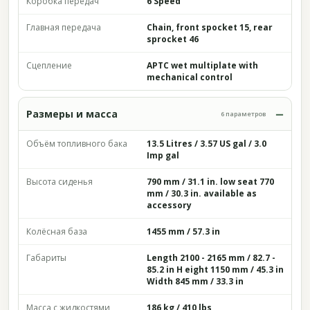
Коробка передач
6 Speed
Главная передача
Chain, front spocket 15, rear
sprocket 46
Сцепление
APTC wet multiplate with
mechanical control
Размеры и масса
6 параметров
Объём топливного бака
13.5 Litres / 3.57 US gal / 3.0
Imp gal
Высота сиденья
790 mm / 31.1 in. low seat 770
mm / 30.3 in. available as
accessory
Колёсная база
1455 mm / 57.3 in
Габариты
Length 2100 - 2165 mm / 82.7 -
85.2 in H eight 1150 mm / 45.3 in
Width 845 mm / 33.3 in
Масса с жидкостями
186 kg / 410 lbs