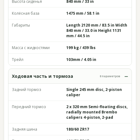
Высота сиденья
840 mm / 33 in
Колёсная база
1475 mm / 58.1 in
Габариты
Length 2120 mm / 83.5 in Width
840 mm / 33.0 in Height 1131
mm / 44.5 in
Масса с жидкостями
199 kg / 439 lbs
Трейл
103mm / 4.05 in
Ходовая часть и тормоза
8 параметров
Задний тормоз
Single 245 mm disc, 2-piston
caliper
Передний тормоз
2 x 320 mm Semi-floating discs,
radially mounted Brembo
calipers 4-piston, 2-pad
Задняя шина
180/60 ZR17