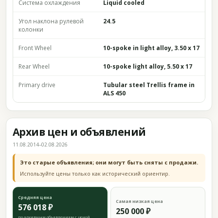
Система охлаждения
Liquid cooled
Угол наклона рулевой
24.5
колонки
Front Wheel
10-spoke in light alloy, 3.50 x 17
Rear Wheel
10-spoke light alloy, 5.50 x 17
Primary drive
Tubular steel Trellis frame in
ALS 450
Архив цен и объявлений
11.08.2014–02.08.2026
Это старые объявления; они могут быть сняты с продажи.
Используйте цены только как исторический ориентир.
Средняя цена
Самая низкая цена
576 018 ₽
250 000 ₽
по архивным объявлениям с ценой