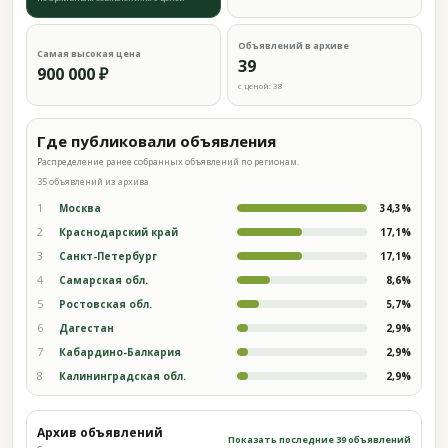
Объявлений в архиве
Самая высокая цена
39
900 000 ₽
с ценой: 38
Где публиковали объявления
Распределение ранее собранных объявлений по регионам.
35 объявлений из архива
1
Москва
34,3%
2
Краснодарский край
17,1%
3
Санкт-Петербург
17,1%
4
Самарская обл.
8,6%
5
Ростовская обл.
5,7%
6
Дагестан
2,9%
7
Кабардино-Балкария
2,9%
8
Калининградская обл.
2,9%
Архив объявлений
Показать последние 39 объявлений