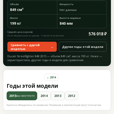
Объём
Мощность
849 см³
Нет данных
Масса
Высота сиденья
199 кг
840 мм
Средняя цена в архиве
576 018 ₽
По 39 объявлениям из архива · 11.08.2014–02.08.2026
Сравнить с другой
→
Другие годы этой модели
моделью
Ducati Streetfighter 848 2015 — объём 849 см³, масса 199 кг. Ниже —
характеристики, другие годы и модели для сравнения.
← 2014
Годы этой модели
2015
2014
2013
2012
ВЫ СМОТРИТЕ
Карточки объединены по названию. Поколение и комплектация могут отличаться.