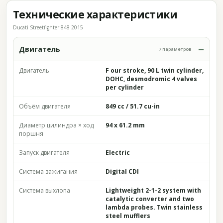
Технические характеристики
Ducati Streetfighter 848 2015
Двигатель
7 параметров
Двигатель
F our stroke, 90 L twin cylinder,
DOHC, desmodromic 4 valves
per cylinder
Объём двигателя
849 cc / 51.7 cu-in
Диаметр цилиндра × ход
94 x 61.2 mm
поршня
Запуск двигателя
Electric
Система зажигания
Digital CDI
Система выхлопа
Lightweight 2-1-2 system with
catalytic converter and two
lambda probes. Twin stainless
steel mufflers