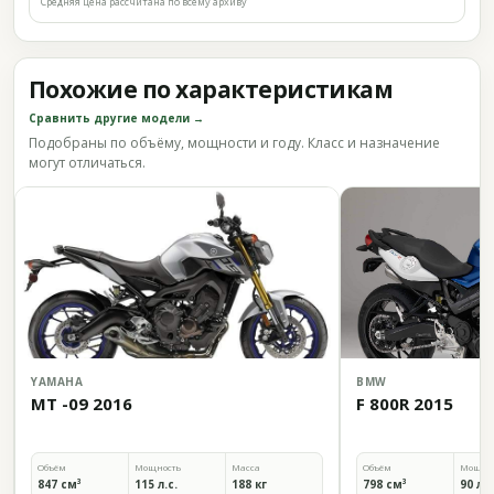
Средняя цена рассчитана по всему архиву
Похожие по характеристикам
Сравнить другие модели →
Подобраны по объёму, мощности и году. Класс и назначение
могут отличаться.
YAMAHA
BMW
MT -09 2016
F 800R 2015
Объём
Мощность
Масса
Объём
Мощно
847 см³
115 л.с.
188 кг
798 см³
90 л.с