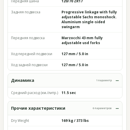
Передняя шина
120/70 ZR17
Задняя подвеска
Progressive linkage with fully
adjustable Sachs monoshock.
Aluminium single-sided
swingarm
Передняя подвеска
Marzocchi 43 mm fully
adjustable usd forks
Ход передней подвески
127 mm / 5.0 in
Ход задней подвески
127 mm / 5.0 in
Динамика
1 параметр
Средний расход (км./литр.)
11.5 sec
Прочие характеристики
6 параметров
Dry Weight
169 kg / 373 lbs