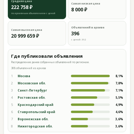
Средняя цена
Самая низкая цена
222 758 ₽
8 000 ₽
по архивным объявлениям с ценой
Объявлений в архиве
Самая высокая цена
396
20 999 659 ₽
с ценой: 392
Где публиковали объявления
Распределение ранее собранных объявлений по регионам.
308 объявлений из архива
1
Москва
8,1%
2
Московская обл.
7,8%
3
Санкт-Петербург
7,1%
4
Ростовская обл.
5,5%
5
Краснодарский край
4,9%
6
Ставропольский край
4,6%
7
Воронежская обл.
3,6%
8
Нижегородская обл.
3,6%