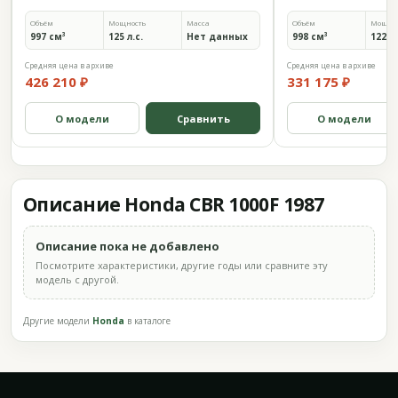
Объём
Мощность
Масса
Объём
Мощно
997 см³
125 л.с.
Нет данных
998 см³
122 л.
Средняя цена в архиве
Средняя цена в архиве
426 210 ₽
331 175 ₽
О модели
Сравнить
О модели
Описание Honda CBR 1000F 1987
Описание пока не добавлено
Посмотрите характеристики, другие годы или сравните эту
модель с другой.
Другие модели
Honda
в каталоге