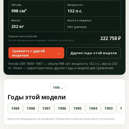
Объём
Мощность
998 см³
132 л.с.
Масса
Высота сиденья
232 кг
Нет данных
Средняя цена в архиве
222 758 ₽
По 396 объявлениям из архива · 28.06.2014–02.08.2026
Сравнить с другой
→
Другие годы этой модели
моделью
Honda CBR 1000F 1987 — объём 998 см³, мощность 132 л.с., масса 232
кг. Ниже — характеристики, другие годы и модели для сравнения.
1988 →
Годы этой модели
1999
1998
1997
1996
1995
1994
1993
1992
Карточки объединены по названию. Поколение и комплектация могут отличаться.