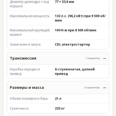
Диаметр цилиндра × ход
77 × 53,6 мм
поршня
Максимальная мощность
132 л.с. (96,2 кВт) при 9 500 об/
мин
Максимальный крутящий
104 Н·м при 8 500 об/мин
момент
Зажигание и запуск
CDI, электростартер
Трансмиссия
1 параметр
Коробка передач и
6-ступенчатая, цепной
привод
привод
Размеры и масса
2 параметра
Объём топливного бака
21 л
Сухая масса
232 кг