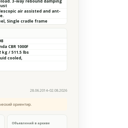
eload. 3-way rebound damping
just
lescopic air assisted and ant-
e.
eel, Single cradle frame
98
nda CBR 1000F
 kg / 511.5 lbs
uid cooled,
28.06.2014–02.08.2026
ческий ориентир.
Объявлений в архиве