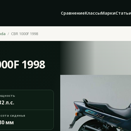
Сравнение
Классы
Марки
Стать
nda
CBR 1000F 1998
00F 1998
ощность
32 л.с.
сота сиденья
80 мм