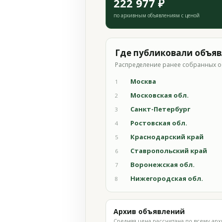
222 977 ₽
по архивным объявлениям с ценой
Где публиковали объя
Распределение ранее собранных о
Москва
1
Московская обл.
2
Санкт-Петербург
3
Ростовская обл.
4
Краснодарский край
5
Ставропольский край
6
Воронежская обл.
7
Нижегородская обл.
8
Архив объявлений
Средняя цена рассчитана по всему арх