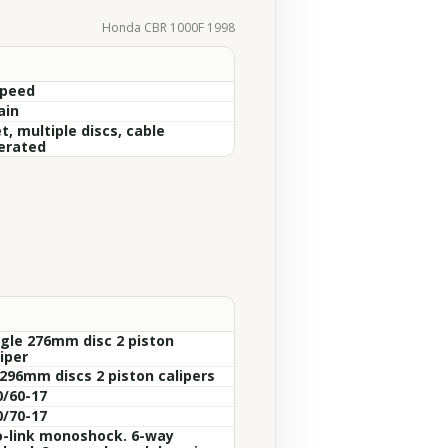
Honda CBR 1000F 1998
Speed
ain
, multiple discs, cable
erated
ngle 276mm disc 2 piston
iper
 296mm discs 2 piston calipers
0/60-17
0/70-17
o-link monoshock. 6-way