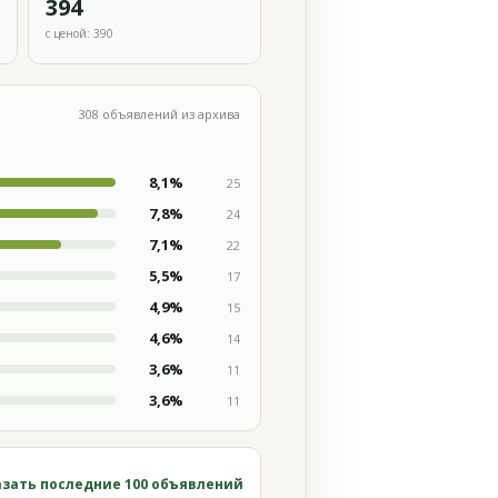
394
с ценой: 390
308 объявлений из архива
8,1%
25
7,8%
24
7,1%
22
5,5%
17
4,9%
15
4,6%
14
3,6%
11
3,6%
11
зать последние 100 объявлений