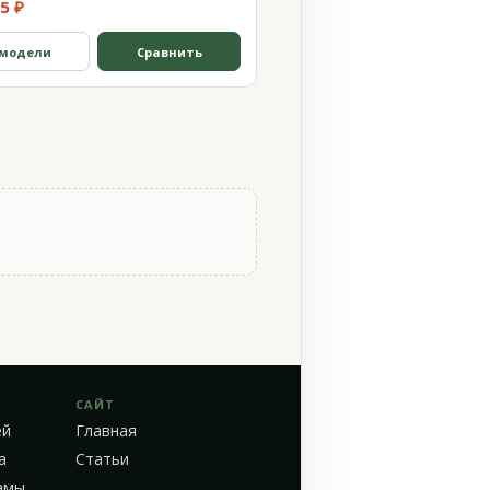
5 ₽
 модели
Сравнить
САЙТ
ей
Главная
а
Статьи
амы