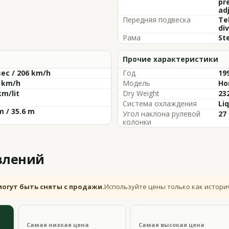
pr
ad
Передняя подвеска
Te
div
Рама
St
Прочие характеристики
sec / 206 km/h
Год
19
2 km/h
Модель
Ho
km/lit
Dry Weight
232
Система охлаждения
Liq
m / 35.6 m
Угол наклона рулевой
27
колонки
влений
могут быть сняты с продажи.
Используйте цены только как истори
Самая низкая цена
Самая высокая цена