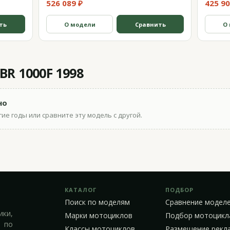
526 089 ₽
425 90
ть
О модели
Сравнить
О
R 1000F 1998
но
ие годы или сравните эту модель с другой.
КАТАЛОГ
ПОДБОР
Поиск по моделям
Сравнение модел
ики,
Марки мотоциклов
Подбор мотоцикл
 по
Классы мотоциклов
Размещение рекл