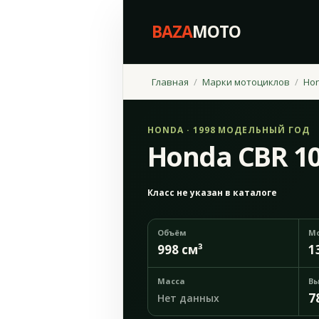
BAZA
MOTO
Главная
Марки мотоциклов
Ho
HONDA · 1998 МОДЕЛЬНЫЙ ГОД
Honda CBR 10
Класс не указан в каталоге
Объём
М
998 см³
1
Масса
Вы
7
Нет данных