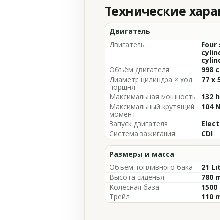
Технические хар
Двигатель
Двигатель
Four 
cylin
cylin
Объём двигателя
998 c
Диаметр цилиндра × ход
77 x 
поршня
Максимальная мощность
132 h
Максимальный крутящий
104 N
момент
Запуск двигателя
Elect
Система зажигания
CDI
Размеры и масса
Объём топливного бака
21 Li
Высота сиденья
780 m
Колёсная база
1500 
Трейл
110 m