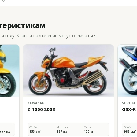
ктеристикам
 году. Класс и назначение могут отличаться.
KAWASAKI
SUZUKI
Z 1000 2003
GSX-R
Объём
Мощность
Масса
Объём
анных
953 см³
127 л.с.
170 кг
988 см³