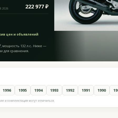
222 977 ₽
08.2026
хив цен и объявлений
, мощность 132 л.с.. Ниже —
и для сравнения.
1996
1995
1994
1993
1992
1991
1990
19
е и комплектация могут отличаться.