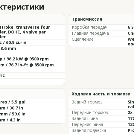
актеристики
Трансмиссия
stroke, transverse four
Коробка передач
6 
der, DOHC, 4 valve per
Главная передача
Ch
der.
Сцепление
Wet
c / 60.9 cu-in
op
53.6 mm
p / 96.2 kW @ 9500 rpm
m / 76.7 lb-ft @ 8500 rpm
ric
Ходовая часть и тормоза
tres / 5.5 gal
Задний тормоз
Si
cal
m / 30.7 in
Передний тормоз
2x
mm / 59.0 in
Задняя шина
17
m / 4.3 in
Передняя шина
12
Задняя подвеска
Pr