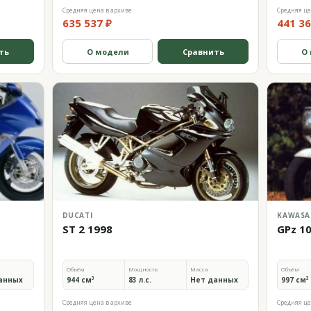
Средняя цена в архиве
Средняя це
635 537 ₽
441 36
ть
О модели
Сравнить
О
DUCATI
KAWASA
ST 2 1998
GPz 1
Объём
Мощность
Масса
Объём
анных
944 см³
83 л.с.
Нет данных
997 см³
Средняя цена в архиве
Средняя це