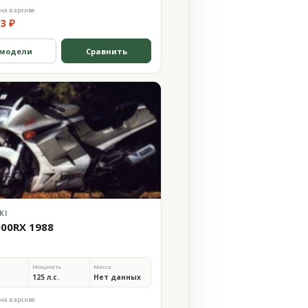
на в архиве
3 ₽
 модели
Сравнить
KI
000RX 1988
Мощность
Масса
125 л.с.
Нет данных
на в архиве