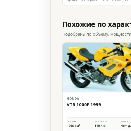
Похожие по хара
Подобраны по объёму, мощности и
HONDA
VTR 1000F 1999
Объём
Мощность
Масса
996 см³
110 л.с.
Нет д