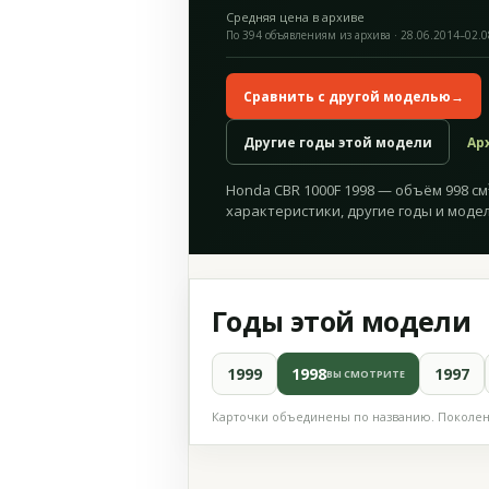
Средняя цена в архиве
По 394 объявлениям из архива · 28.06.2014–02.
Сравнить с другой моделью
→
Другие годы этой модели
Ар
Honda CBR 1000F 1998 — объём 998 см³
характеристики, другие годы и модел
Годы этой модели
1999
1998
1997
ВЫ СМОТРИТЕ
Карточки объединены по названию. Поколени