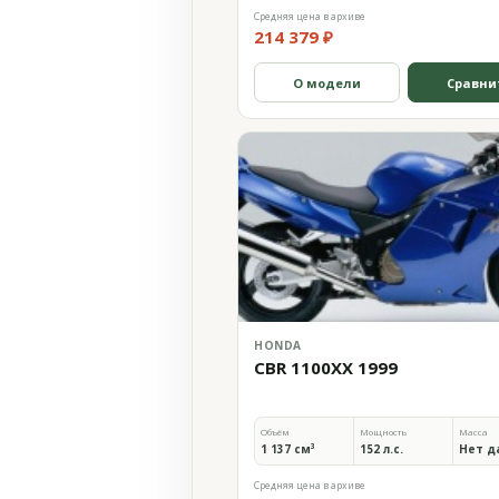
Средняя цена в архиве
214 379 ₽
О модели
Сравни
HONDA
CBR 1100XX 1999
Объём
Мощность
Масса
1 137 см³
152 л.с.
Нет д
Средняя цена в архиве