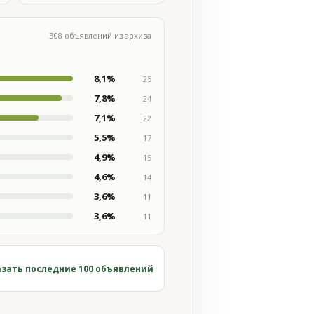
308 объявлений из архива
8,1%
25
7,8%
24
7,1%
22
5,5%
17
4,9%
15
4,6%
14
3,6%
11
3,6%
11
зать последние 100 объявлений