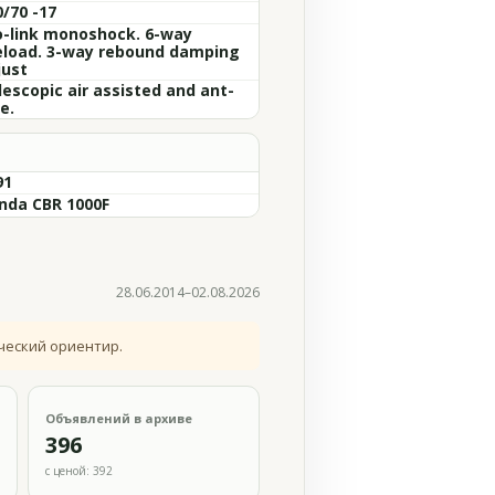
0/70 -17
o-link monoshock. 6-way
eload. 3-way rebound damping
just
lescopic air assisted and ant-
e.
91
nda CBR 1000F
28.06.2014–02.08.2026
ческий ориентир.
Объявлений в архиве
396
с ценой: 392