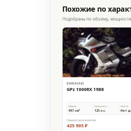
Похожие по хара
Подобраны по объёму, мощности и
KAWASAKI
GPz 1000RX 1988
Объём
Мощность
Масса
997 см³
125 л.с.
Нет д
Средняя цена в архиве
425 905 ₽