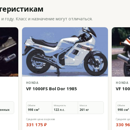
ктеристикам
 году. Класс и назначение могут отличаться.
HONDA
HONDA
VF 1000FS Bol Dor 1985
VF 10
Объём
Мощность
Масса
Объём
анных
998 см³
122 л.с.
261 кг
998 см³
Средняя цена в архиве
Средняя це
331 175 ₽
330 96