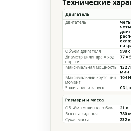
Технические хар
Двигатель
Двигатель
Четы
четы
двиг
расп
охла
на ц
Объём двигателя
998 с
Диаметр цилиндра × ход
77 × 
поршня
Максимальная мощность
132 л
мин
Максимальный крутящий
104 
момент
Зажигание и запуск
CDI,
Размеры и масса
Объём топливного бака
21 л
Высота сиденья
780 
Сухая масса
232 к