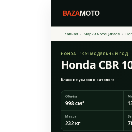
BAZA
MOTO
Главная
Марки мотоциклов
Ho
HONDA · 1991 МОДЕЛЬНЫЙ ГОД
Honda CBR 10
Класс не указан в каталоге
Объём
М
998 см³
1
Масса
Вы
232 кг
7