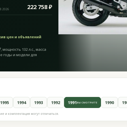
222 758 ₽
08.2026
хив цен и объявлений
, мощность 132 л.с., масса
ие годы и модели для
1995
1994
1993
1992
1991
1990
19
ВЫ СМОТРИТЕ
е и комплектация могут отличаться.