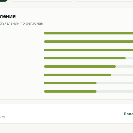
вления
бъявлений по регионам.
Пока
иву