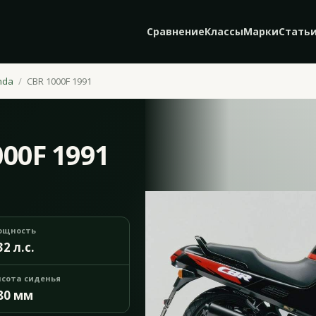
Сравнение
Классы
Марки
Стать
nda
CBR 1000F 1991
00F 1991
ощность
32 л.с.
сота сиденья
80 мм