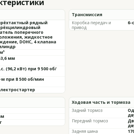
актеристики
Трансмиссия
рёхтактный рядный
Коробка передач и
6-
рёхцилиндровый
привод
атель поперечного
оложения, жидкостное
ждение, DOHC, 4 клапана
илиндр
м³
53,6 мм
.с. (96,2 кВт) при 9 500 об/
Н·м при 8 500 об/мин
 электростартер
Ходовая часть и тормоза
Задний тормоз
Од
дв
мм
Передний тормоз
Дв
г
дв
Задняя шина
17