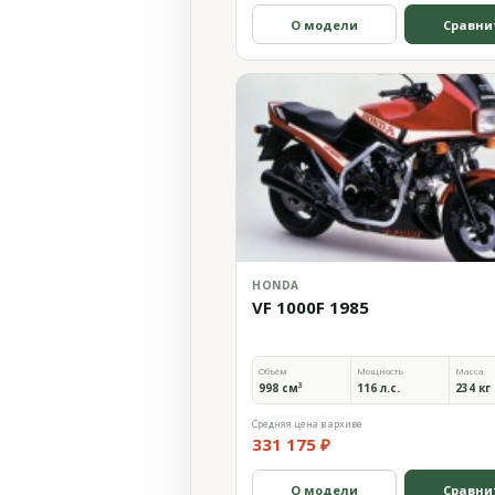
О модели
Сравни
HONDA
VF 1000F 1985
Объём
Мощность
Масса
998 см³
116 л.с.
234 кг
Средняя цена в архиве
331 175 ₽
О модели
Сравни