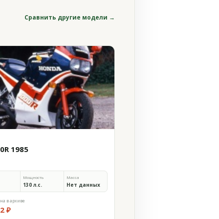
Сравнить другие модели →
00R 1985
Мощность
Масса
130 л.с.
Нет данных
на в архиве
2 ₽