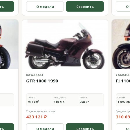
ть
О модели
Сравнить
О
KAWASAKI
YAMAHA
GTR 1000 1990
FJ 110
Объём
Мощность
Масса
Объём
997 см³
110 л.с.
258 кг
1 097 с
Средняя цена в архиве
Средняя це
423 121 ₽
310 69
ть
О модели
Сравнить
О