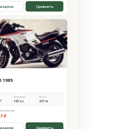
 модели
Сравнить
0 1985
Мощность
Масса
м³
125 л.с.
227 кг
на в архиве
7 ₽
 модели
Сравнить