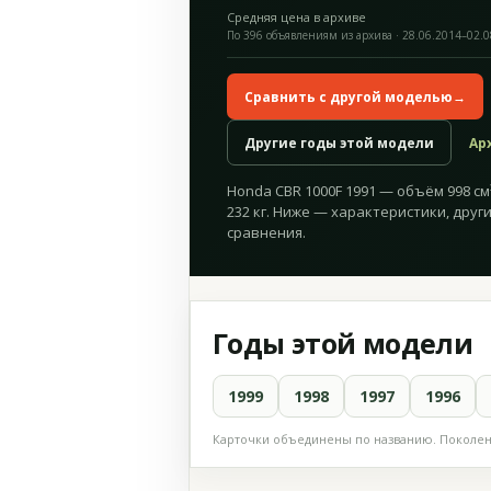
Средняя цена в архиве
По 396 объявлениям из архива · 28.06.2014–02.
Сравнить с другой моделью
→
Другие годы этой модели
Ар
Honda CBR 1000F 1991 — объём 998 см³
232 кг. Ниже — характеристики, друг
сравнения.
Годы этой модели
1999
1998
1997
1996
Карточки объединены по названию. Поколени