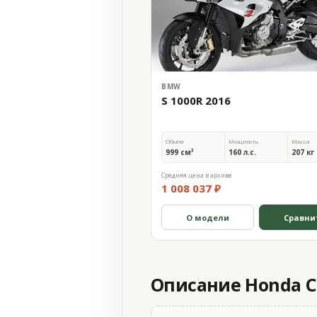
BMW
S 1000R 2016
Объём
Мощность
Масса
999 см³
160 л.с.
207 кг
Средняя цена в архиве
1 008 037 ₽
О модели
Сравни
Описание Honda CBR