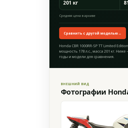
201 кг
8
Средняя цена в архиве
Сравнить с другой моделью
→
Honda CBR 1000RR-SP TT Limited Editio
мощность 178 л.с., масса 201 кг. Ниж
годы и модели для сравнения.
ВНЕШНИЙ ВИД
Фотографии Honda 