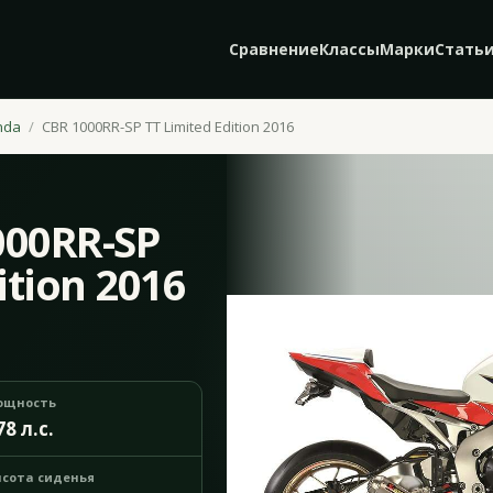
Сравнение
Классы
Марки
Стать
nda
CBR 1000RR-SP TT Limited Edition 2016
000RR-SP
ition 2016
ощность
78 л.с.
сота сиденья