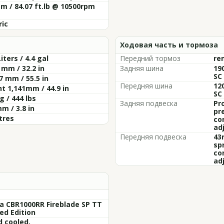
m / 84.07 ft.lb @ 10500rpm
ric
Ходовая часть и тормоза
Liters / 4.4 gal
Передний тормоз
re
 mm / 32.2 in
Задняя шина
190
SC
7 mm / 55.5 in
Передняя шина
120
t 1,141mm / 44.9 in
SC
g / 444 lbs
Задняя подвеска
Pr
m / 3.8 in
pr
itres
co
adj
Передняя подвеска
43
sp
co
adj
a CBR1000RR Fireblade SP TT
ed Edition
d cooled,