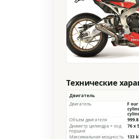
Технические хар
Двигатель
Двигатель
F our
cylin
cylin
Объём двигателя
999.8
Диаметр цилиндра × ход
76 x 
поршня
Максимальная мощность
133 