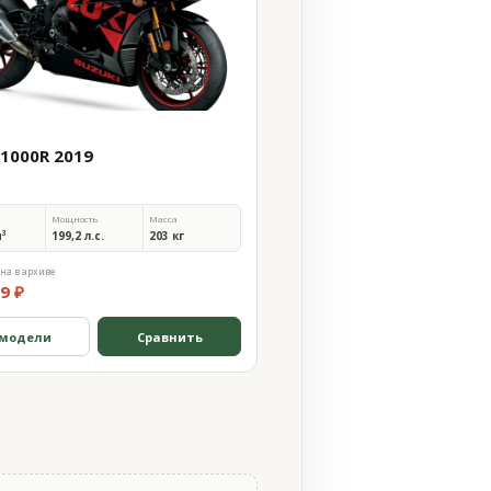
 1000R 2019
Мощность
Масса
м³
199,2 л.с.
203 кг
на в архиве
9 ₽
 модели
Сравнить