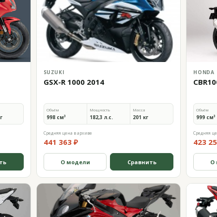
SUZUKI
HONDA
GSX-R 1000 2014
CBR10
Объём
Мощность
Масса
Объём
кг
998 см³
182,3 л.с.
201 кг
999 см³
Средняя цена в архиве
Средняя це
441 363 ₽
423 25
ть
О модели
Сравнить
О