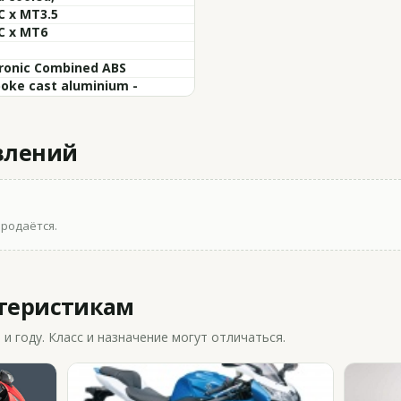
C x MT3.5
C x MT6
tronic Combined ABS
oke cast aluminium -
влений
продаётся.
ктеристикам
 году. Класс и назначение могут отличаться.