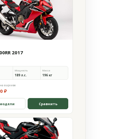
00RR 2017
Мощность
Масса
189 л.с.
196 кг
на в архиве
0 ₽
 модели
Сравнить