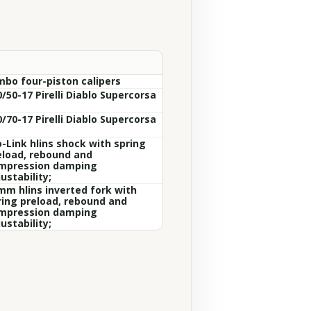
mbo four-piston calipers
/50-17 Pirelli Diablo Supercorsa
/70-17 Pirelli Diablo Supercorsa
o-Link hlins shock with spring
eload, rebound and
mpression damping
ustability;
mm hlins inverted fork with
ring preload, rebound and
mpression damping
ustability;