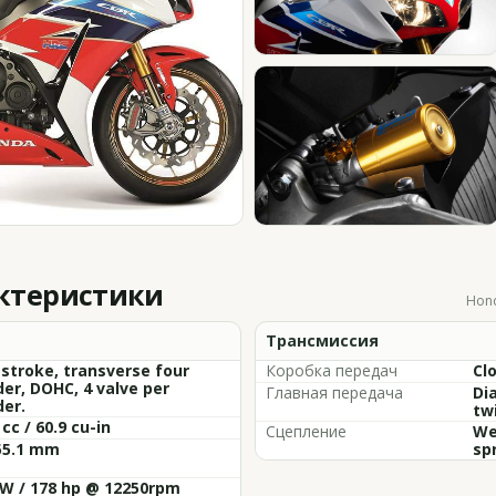
актеристики
Hond
Трансмиссия
 stroke, transverse four
Коробка передач
Cl
der, DOHC, 4 valve per
Главная передача
Di
der.
tw
 cc / 60.9 cu-in
Сцепление
We
55.1 mm
sp
kW / 178 hp @ 12250rpm