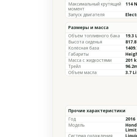
Максимальный крутящий
114 N
момент
Запуск двигателя
Elect
Размеры и масса
Объём топливного бака
19.3 
Высота сиденья
817.8
Колёсная база
1409.
Габариты
Heigh
Масса с жидкостями
201 k
Трейл
96.2m
Объем масла
3.7 L
Прочие характеристики
Год
2016
Модель
Hond
Limit
Система охлаждения
Liqui