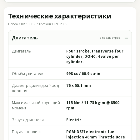
Технические характеристики
Honda CBR 1000RR Tricolour HRC 2009
Двигатель
8 параметров
Двигатель
Four stroke, transverse four
cylinder, DOHC, 4 valve per
cylinder.
Объём двигателя
998 cc / 60.9 cu-in
Диаметр цилиндра × ход
76 x 55.1 mm
поршня
Максимальный крутящий
115 Nm / 11.73 kg-m @ 8500
момент
rpm
Запуск двигателя
Electric
Подача топлива
PGM-DSFI electronic fuel
injection 46mm Throttle Bore