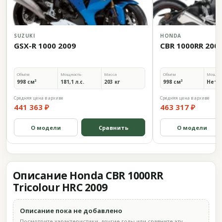
SUZUKI
HONDA
GSX-R 1000 2009
CBR 1000RR 200
Объём
Мощность
Масса
Объём
Мощно
998 см³
181,1 л.с.
203 кг
998 см³
Нет 
Средняя цена в архиве
Средняя цена в архиве
441 363 ₽
463 317 ₽
О модели
Сравнить
О модели
Описание Honda CBR 1000RR
Tricolour HRC 2009
Описание пока не добавлено
Посмотрите характеристики, другие годы или сравните эту