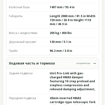
Колёсная база
1407 mm / 55.4 in
Габариты
Length 2080 mm / 81.5 in Width
720 mm / 26.9 in Height 1118
mm / 46.5 in
Масса с жидкостями
205 kg / 450 lbs
Дорожный просвет
130 mm / 5.1 in
Трейл
96.2 mm / 3.8 in
Ходовая часть и тормоза
4 параметра
Задняя подвеска
Unit Pro-Link with gas-
charged HMAS damper
featuring 10-step preload and
stepless compression and
rebound damping adjustment,
Передняя подвеска
43mm inverted HMAS
cartridge-type telescopic fork