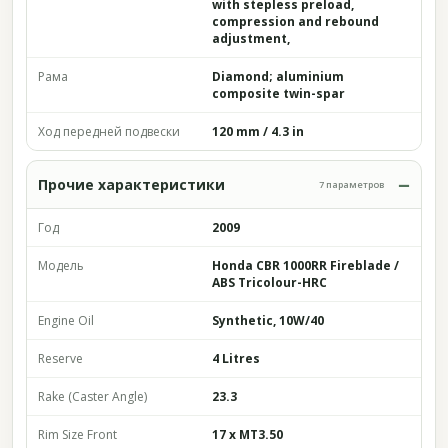
with stepless preload,
compression and rebound
adjustment,
Рама
Diamond; aluminium
composite twin-spar
Ход передней подвески
120 mm / 4.3 in
Прочие характеристики
7 параметров
Год
2009
Модель
Honda CBR 1000RR Fireblade /
ABS Tricolour-HRC
Engine Oil
Synthetic, 10W/40
Reserve
4 Litres
Rake (Caster Angle)
23.3
Rim Size Front
17 x MT3.50