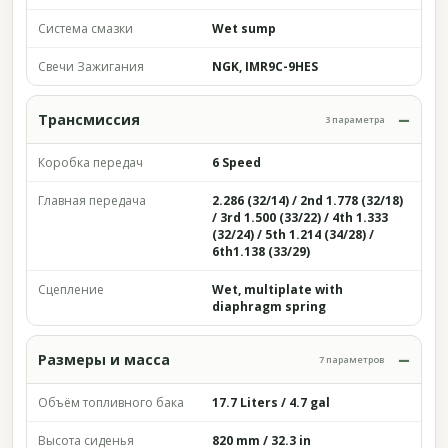
Система смазки
Wet sump
Свечи Зажигания
NGK, IMR9C-9HES
Трансмиссия
3 параметра
Коробка передач
6 Speed
Главная передача
2.286 (32/14) / 2nd 1.778 (32/18)
/ 3rd 1.500 (33/22) / 4th 1.333
(32/24) / 5th 1.214 (34/28) /
6th1.138 (33/29)
Сцепление
Wet, multiplate with
diaphragm spring
Размеры и масса
7 параметров
Объём топливного бака
17.7 Liters / 4.7 gal
Высота сиденья
820 mm / 32.3 in