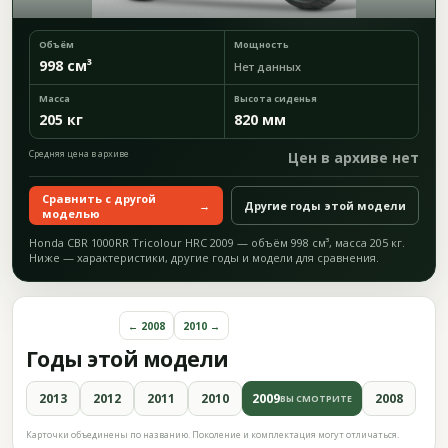
Объём
Мощность
998 см³
Нет данных
Масса
Высота сиденья
205 кг
820 мм
Средняя цена в архиве
Цен в архиве нет
Сравнить с другой
→
Другие годы этой модели
моделью
Honda CBR 1000RR Tricolour HRC 2009 — объём 998 см³, масса 205 кг.
Ниже — характеристики, другие годы и модели для сравнения.
← 2008
2010 →
Годы этой модели
2013
2012
2011
2010
2009
2008
ВЫ СМОТРИТЕ
Карточки объединены по названию. Поколение и комплектация могут отличаться.