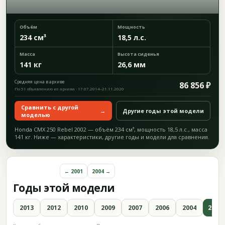
Объём
Мощность
234 см³
18,5 л.с.
Масса
Высота сиденья
141 кг
26,6 мм
Средняя цена в архиве
86 856 ₽
По 51 объявлению из архива · 17.07.2014–21.11.2020
Сравнить с другой
→
Другие годы этой модели
моделью
Honda CMX 250 Rebel 2002 — объём 234 см³, мощность 18,5 л.с., масса
141 кг. Ниже — характеристики, другие годы и модели для сравнения.
← 2001
2004 →
Годы этой модели
2013
2012
2010
2009
2007
2006
2004
2002