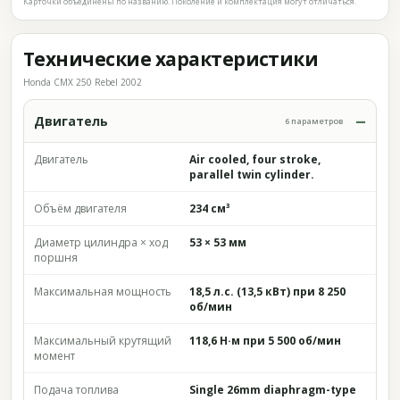
Карточки объединены по названию. Поколение и комплектация могут отличаться.
Технические характеристики
Honda CMX 250 Rebel 2002
Двигатель
6 параметров
Двигатель
Air cooled, four stroke,
parallel twin cylinder.
Объём двигателя
234 см³
Диаметр цилиндра × ход
53 × 53 мм
поршня
Максимальная мощность
18,5 л.с. (13,5 кВт) при 8 250
об/мин
Максимальный крутящий
118,6 Н·м при 5 500 об/мин
момент
Подача топлива
Single 26mm diaphragm-type