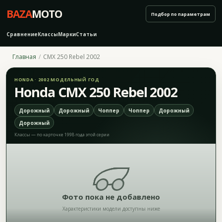
BAZA
MOTO
Подбор по параметрам
Сравнение
Классы
Марки
Статьи
Главная
CMX 250 Rebel 2002
HONDA · 2002 МОДЕЛЬНЫЙ ГОД
Honda CMX 250 Rebel 2002
Дорожный
Дорожный
Чоппер
Чоппер
Дорожный
Дорожный
Классы — по карточке 1998 года этой серии
Фото пока не добавлено
Характеристики модели доступны ниже