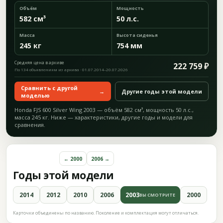
Объём
Мощность
582 см³
50 л.с.
Масса
Высота сиденья
245 кг
754 мм
Средняя цена в архиве
222 759 ₽
По 134 объявлениям из архива · 01.07.2014–20.07.2026
Сравнить с другой
→
Другие годы этой модели
моделью
Honda FJS 600 Silver Wing 2003 — объём 582 см³, мощность 50 л.с.,
масса 245 кг. Ниже — характеристики, другие годы и модели для
сравнения.
← 2000
2006 →
Годы этой модели
2014
2012
2010
2006
2003
2000
ВЫ СМОТРИТЕ
Карточки объединены по названию. Поколение и комплектация могут отличаться.