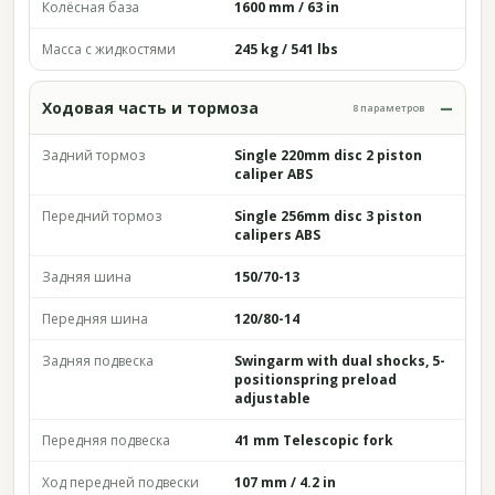
Колёсная база
1600 mm / 63 in
Масса с жидкостями
245 kg / 541 lbs
Ходовая часть и тормоза
8 параметров
Задний тормоз
Single 220mm disc 2 piston
caliper ABS
Передний тормоз
Single 256mm disc 3 piston
calipers ABS
Задняя шина
150/70-13
Передняя шина
120/80-14
Задняя подвеска
Swingarm with dual shocks, 5-
positionspring preload
adjustable
Передняя подвеска
41 mm Telescopic fork
Ход передней подвески
107 mm / 4.2 in