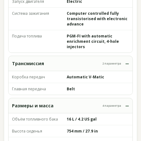
Запуск двигателя
Electric
Система зажигания
Computer controlled fully
transistorised with electronic
advance
Подача топлива
PGM-FI with automatic
enrichment circuit, 4-hole
injectors
Трансмиссия
2 параметра
Коробка передач
Automatic V-Matic
Главная передача
Belt
Размеры и масса
4 параметра
Объём топливного бака
16 L / 4.2 US gal
Высота сиденья
754 mm / 27.9 in