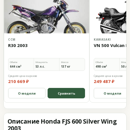
CCM
KAWASAKI
R30 2003
VN 500 Vulcan L
Объём
Мощность
Масса
Объём
Мощно
644 см³
53 л.с.
137 кг
498 см³
50 л.с
Средняя цена в архиве
Средняя цена в архиве
210 669 ₽
249 487 ₽
О модели
Сравнить
О модели
Описание Honda FJS 600 Silver Wing
2003