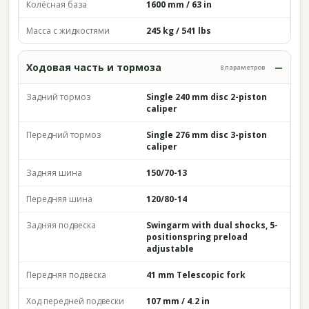
Колёсная база
1600 mm / 63 in
Масса с жидкостями
245 kg / 541 lbs
Ходовая часть и тормоза
8 параметров
Задний тормоз
Single 240 mm disc 2-piston
caliper
Передний тормоз
Single 276 mm disc 3-piston
caliper
Задняя шина
150/70-13
Передняя шина
120/80-14
Задняя подвеска
Swingarm with dual shocks, 5-
positionspring preload
adjustable
Передняя подвеска
41 mm Telescopic fork
Ход передней подвески
107 mm / 4.2 in