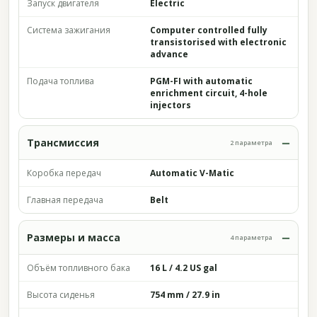
Запуск двигателя
Electric
Система зажигания
Computer controlled fully
transistorised with electronic
advance
Подача топлива
PGM-FI with automatic
enrichment circuit, 4-hole
injectors
Трансмиссия
2 параметра
Коробка передач
Automatic V-Matic
Главная передача
Belt
Размеры и масса
4 параметра
Объём топливного бака
16 L / 4.2 US gal
Высота сиденья
754 mm / 27.9 in