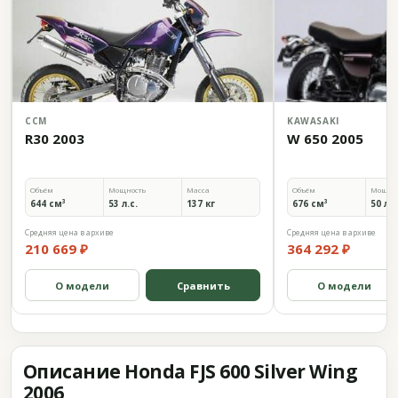
CCM
KAWASAKI
R30 2003
W 650 2005
Объём
Мощность
Масса
Объём
Мощно
644 см³
53 л.с.
137 кг
676 см³
50 л.с
Средняя цена в архиве
Средняя цена в архиве
210 669 ₽
364 292 ₽
О модели
Сравнить
О модели
Описание Honda FJS 600 Silver Wing
2006