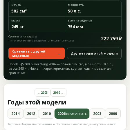
Объём
Мощность
582 см³
50 л.с.
Масса
Высота сиденья
245 кг
754 мм
Средняя цена в архиве
222 759 ₽
По 134 объявлениям из архива · 01.07.2014–20.07.2026
Сравнить с другой
→
Другие годы этой модели
моделью
Honda FJS 600 Silver Wing 2006 — объём 582 см³, мощность 50 л.с.,
масса 245 кг. Ниже — характеристики, другие годы и модели для
сравнения.
← 2003
2010 →
Годы этой модели
2014
2012
2010
2006
2003
2000
ВЫ СМОТРИТЕ
Карточки объединены по названию. Поколение и комплектация могут отличаться.