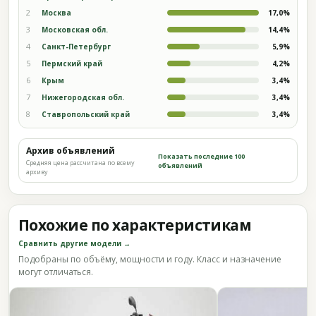
2
Москва
17,0%
3
Московская обл.
14,4%
4
Санкт-Петербург
5,9%
5
Пермский край
4,2%
6
Крым
3,4%
7
Нижегородская обл.
3,4%
8
Ставропольский край
3,4%
Архив объявлений
Показать последние 100
Средняя цена рассчитана по всему
объявлений
архиву
Похожие по характеристикам
Сравнить другие модели →
Подобраны по объёму, мощности и году. Класс и назначение
могут отличаться.