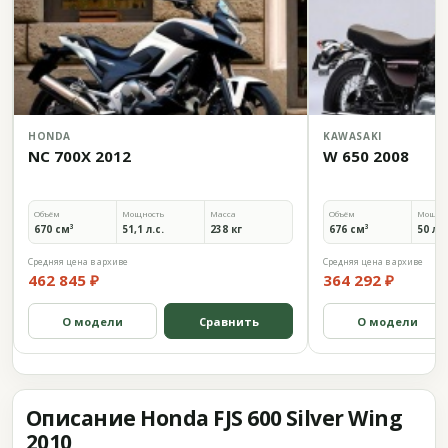
HONDA
KAWASAKI
NC 700X 2012
W 650 2008
Объём
Мощность
Масса
Объём
Мощно
670 см³
51,1 л.с.
238 кг
676 см³
50 л.с
Средняя цена в архиве
Средняя цена в архиве
462 845 ₽
364 292 ₽
О модели
Сравнить
О модели
Описание Honda FJS 600 Silver Wing
2010