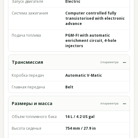
Запуск двигателя
Electric
Система зажигания
Computer controlled fully
transistorised with electronic
advance
Подача топлива
PGM-FI with automatic
enrichment circuit, 4-hole
injectors
Трансмиссия
2 параметра
Коробка передач
Automatic V-Matic
Главная передача
Belt
Размеры и масса
4 параметра
Объём топливного бака
16 L / 4.2 US gal
Высота сиденья
754 mm / 27.9 in