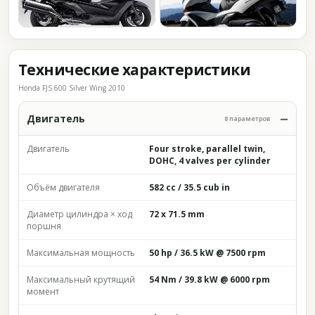
Технические характеристики
Honda FJS 600 Silver Wing 2010
Двигатель
8 параметров
Двигатель
Four stroke, parallel twin,
DOHC, 4 valves per cylinder
Объём двигателя
582 cc / 35.5 cub in
Диаметр цилиндра × ход
72 x 71.5 mm
поршня
Максимальная мощность
50 hp / 36.5 kW @ 7500 rpm
Максимальный крутящий
54 Nm / 39.8 kW @ 6000 rpm
момент