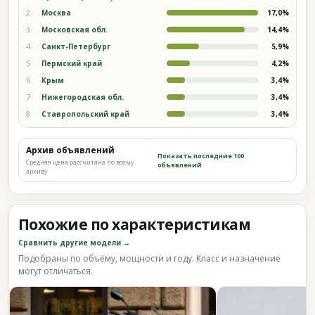
2
Москва
17,0%
3
Московская обл.
14,4%
4
Санкт-Петербург
5,9%
5
Пермский край
4,2%
6
Крым
3,4%
7
Нижегородская обл.
3,4%
8
Ставропольский край
3,4%
Архив объявлений
Показать последние 100
Средняя цена рассчитана по всему
объявлений
архиву
Похожие по характеристикам
Сравнить другие модели →
Подобраны по объёму, мощности и году. Класс и назначение
могут отличаться.