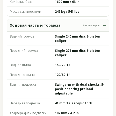
Колёсная база
1600 mm / 63 in
Масса с жидкостями
245 kg / 541 lbs
Ходовая часть и тормоза
8 параметров
Задний тормоз
Single 240 mm disc 2-piston
caliper
Передний тормоз
Single 276 mm disc 3-piston
caliper
Задняя шина
150/70-13
Передняя шина
120/80-14
Задняя подвеска
Swingarm with dual shocks, 5-
positionspring preload
adjustable
Передняя подвеска
41 mm Telescopic fork
Ход передней подвески
107 mm / 4.2 in