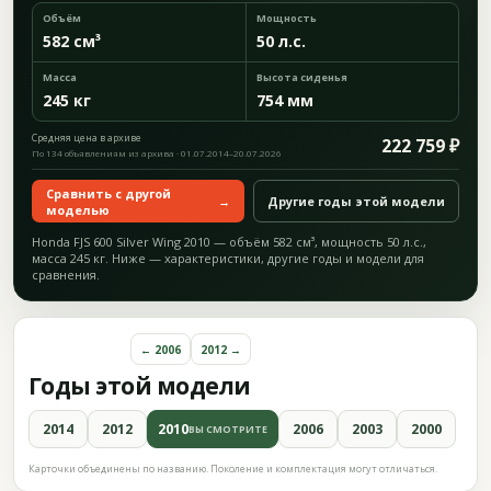
Объём
Мощность
582 см³
50 л.с.
Масса
Высота сиденья
245 кг
754 мм
Средняя цена в архиве
222 759 ₽
По 134 объявлениям из архива · 01.07.2014–20.07.2026
Сравнить с другой
→
Другие годы этой модели
моделью
Honda FJS 600 Silver Wing 2010 — объём 582 см³, мощность 50 л.с.,
масса 245 кг. Ниже — характеристики, другие годы и модели для
сравнения.
← 2006
2012 →
Годы этой модели
2014
2012
2010
2006
2003
2000
ВЫ СМОТРИТЕ
Карточки объединены по названию. Поколение и комплектация могут отличаться.