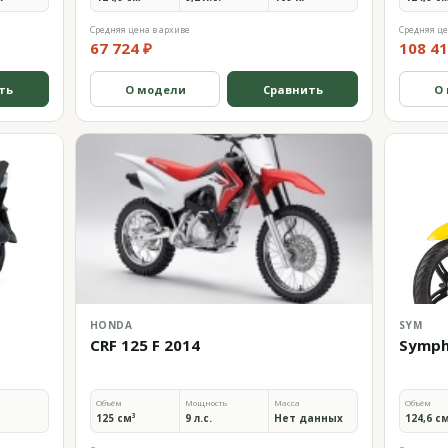
Средняя цена в архиве
Средняя це
67 724 ₽
108 41
ть
О модели
Сравнить
О
HONDA
SYM
CRF 125 F 2014
Sympho
Объём
Мощность
Масса
Объём
125 см³
9 л.с.
Нет данных
124,6 с