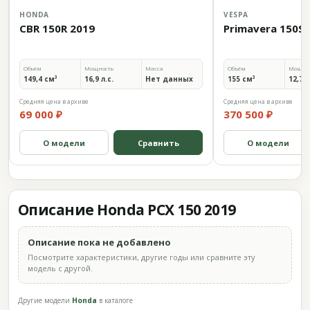
HONDA
VESPA
CBR 150R 2019
Primavera 150S 
Объём
Мощность
Масса
Объём
Мощно
149,4 см³
16,9 л.с.
Нет данных
155 см³
12,7 л
Средняя цена в архиве
Средняя цена в архиве
69 000 ₽
370 500 ₽
О модели
Сравнить
О модели
Описание Honda PCX 150 2019
Описание пока не добавлено
Посмотрите характеристики, другие годы или сравните эту
модель с другой.
Другие модели
Honda
в каталоге