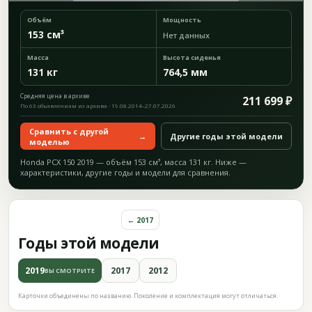
Объём
Мощность
153 см³
Нет данных
Масса
Высота сиденья
131 кг
764,5 мм
Средняя цена в архиве
211 699 ₽
По 63 объявлениям из архива · 19.08.2014–27.07.2026
Сравнить с другой
→
Другие годы этой модели
моделью
Honda PCX 150 2019 — объём 153 см³, масса 131 кг. Ниже —
характеристики, другие годы и модели для сравнения.
← 2017
Годы этой модели
2019
2017
2012
ВЫ СМОТРИТЕ
Карточки объединены по названию. Поколение и комплектация могут отличаться.