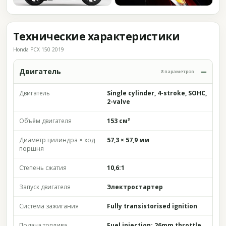
Технические характеристики
Honda PCX 150 2019
Двигатель
8 параметров
Двигатель
Single cylinder, 4-stroke, SOHC,
2-valve
Объём двигателя
153 см³
Диаметр цилиндра × ход
57,3 × 57,9 мм
поршня
Степень сжатия
10,6:1
Запуск двигателя
Электростартер
Система зажигания
Fully transistorised ignition
Подача топлива
Fuel injection; 26mm throttle