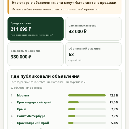
Это старые объявления; они могут быть сняты с продажи.
Используйте цены только как исторический ориентир.
Средняя цена
Самая низкая цена
211 699 ₽
43 000 ₽
по архивным объявлениям с ценой
Объявлений в архиве
Самая высокая цена
63
380 000 ₽
с ценой: 63
Где публиковали объявления
Распределение ранее собранных объявлений по регионам.
52 объявления из архива
1
Москва
42,3%
2
Краснодарский край
11,5%
3
Крым
7,7%
4
Санкт-Петербург
7,7%
5
Красноярский край
5,8%