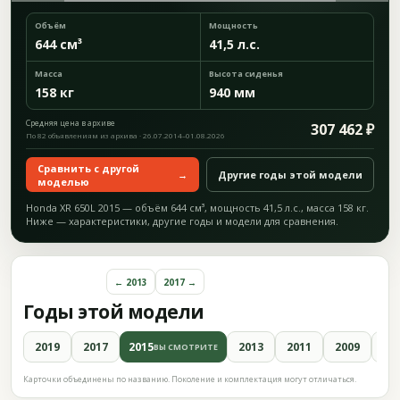
Объём
Мощность
644 см³
41,5 л.с.
Масса
Высота сиденья
158 кг
940 мм
Средняя цена в архиве
307 462 ₽
По 82 объявлениям из архива · 26.07.2014–01.08.2026
Сравнить с другой
→
Другие годы этой модели
моделью
Honda XR 650L 2015 — объём 644 см³, мощность 41,5 л.с., масса 158 кг.
Ниже — характеристики, другие годы и модели для сравнения.
← 2013
2017 →
Годы этой модели
2019
2017
2015
2013
2011
2009
20
ВЫ СМОТРИТЕ
Карточки объединены по названию. Поколение и комплектация могут отличаться.