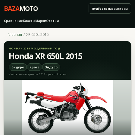
BAZA
MOTO
Подбор по параметрам
Сравнение
Классы
Марки
Статьи
Главная
XR 650L 2015
HONDA · 2015 МОДЕЛЬНЫЙ ГОД
Honda XR 650L 2015
Эндуро
Кросс
Эндуро
Классы — по карточке 2017 года этой серии