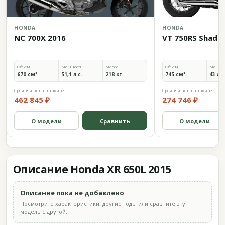
HONDA
HONDA
NC 700X 2016
VT 750RS Shadow
Объём
Мощность
Масса
Объём
Мощно
670 см³
51,1 л.с.
218 кг
745 см³
43 л.с
Средняя цена в архиве
Средняя цена в архиве
462 845 ₽
274 746 ₽
О модели
Сравнить
О модели
Описание Honda XR 650L 2015
Описание пока не добавлено
Посмотрите характеристики, другие годы или сравните эту
модель с другой.