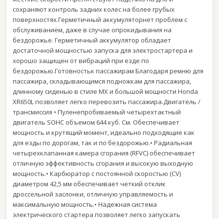
сохраняют контроль задних колес на более грубых
поверхностях.Герметичный аккумуляторнет проблем с
обслуживанием, даже в случае опрокидывания на
бездорожье. Герметичный аккумулятор обладает
достаточной мощностью запуска для электростартера и
хорошо защищен от вибраций при езде по
бездорожью.Готовностьк пассажирам Благодаря ремню для
пассажира, складывающимся подножкам для пассажира,
длинному сиденью в стиле MX и большой мощности Honda
XR650L позволяет легко перевозить пассажира.Двигатель /
трансмиссия • Пуленепробиваемый четырехтактный
двигатель SOHC объемом 644 куб. См. Обеспечивает
мощность и крутящий момент, идеально подходящие как
для езды по дорогам, так и по бездорожью.• Радиальная
четырехклапанная камера сгорания (RFVC) обеспечивает
отличную эффективность сгорания и высокую выходную
мощность.• Карбюратор с постоянной скоростью (CV)
диаметром 42,5 мм обеспечивает четкий отклик
дроссельной заслонки, отличную управляемость и
максимальную мощность.• Надежная система
электрического стартера позволяет легко запускать