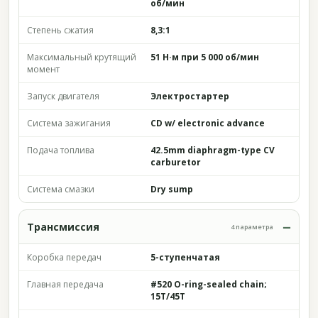
об/мин
Степень сжатия
8,3:1
Максимальный крутящий
51 Н·м при 5 000 об/мин
момент
Запуск двигателя
Электростартер
Система зажигания
CD w/ electronic advance
Подача топлива
42.5mm diaphragm-type CV
carburetor
Система смазки
Dry sump
Трансмиссия
4 параметра
Коробка передач
5-ступенчатая
Главная передача
#520 O-ring-sealed chain;
15T/45T