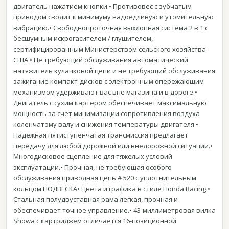
двигатель нажатием кнопки.• Противовес с зубчатым
приводом сводит к минимуму надоедливую и утомительную
вибрацию.• Свободнопроточная выхлопная система 2 в 1 с
бесшумным искрогасителем / глушителем,
сертифицированным Министерством сельского хозяйства
США.• Не требующий обслуживания автоматический
натяжитель кулачковой цепи и не требующий обслуживания
зажигание компакт-дисков с электронным опережающим
механизмом удерживают вас вне магазина и в дороге.•
Двигатель с сухим картером обеспечивает максимальную
мощность за счет минимизации сопротивления воздуха
коленчатому валу и снижения температуры двигателя.•
Надежная пятиступенчатая трансмиссия предлагает
передачу для любой дорожной или внедорожной ситуации.•
Многодисковое сцепление для тяжелых условий
эксплуатации.• Прочная, не требующая особого
обслуживания приводная цепь # 520 с уплотнительным
кольцом.ПОДВЕСКА• Цвета и графика в стиле Honda Racing.•
Стальная полудвуставная рама легкая, прочная и
обеспечивает точное управление.• 43-миллиметровая вилка
Showa с картриджем отличается 16-позиционной