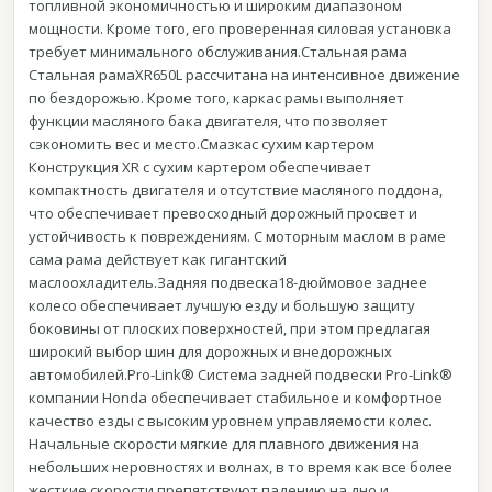
топливной экономичностью и широким диапазоном
мощности. Кроме того, его проверенная силовая установка
требует минимального обслуживания.Стальная рама
Стальная рамаXR650L рассчитана на интенсивное движение
по бездорожью. Кроме того, каркас рамы выполняет
функции масляного бака двигателя, что позволяет
сэкономить вес и место.Смазкас сухим картером
Конструкция XR с сухим картером обеспечивает
компактность двигателя и отсутствие масляного поддона,
что обеспечивает превосходный дорожный просвет и
устойчивость к повреждениям. С моторным маслом в раме
сама рама действует как гигантский
маслоохладитель.Задняя подвеска18-дюймовое заднее
колесо обеспечивает лучшую езду и большую защиту
боковины от плоских поверхностей, при этом предлагая
широкий выбор шин для дорожных и внедорожных
автомобилей.Pro-Link® Система задней подвески Pro-Link®
компании Honda обеспечивает стабильное и комфортное
качество езды с высоким уровнем управляемости колес.
Начальные скорости мягкие для плавного движения на
небольших неровностях и волнах, в то время как все более
жесткие скорости препятствуют падению на дно и