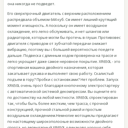
она никогда не подведет.
Его сверхпрочный двигатель с верхним расположением
распредвала объемом 644 куб. См имеет лишний крутящий
момент и мощность. А поскольку он имеет воздушное
охлаждение, его легко обслуживать, и нет шлангов или
радиаторов, которые могли бы протечь в глуши. Противовес
двигателя с приводом от зубчатой ​​передачи снижает
вибрацию, поэтому вы с большей вероятностью поедете
дальше. Подвеска с длинным ходом проверена на трассе и
легко укрощает даже самое неровное покрытие. XR650L - это
спортивная машина двойного назначения, которая
закатывает рукава и выполняет свою работу. Скалистый
подъем в гору? Пробки с остановками? Нет проблем. Запуск
XR650L очень прост благодаря кнопочному электростартеру
с автоматической системой декомпрессии. Вы оцените его
по достоинству на любой местности. XR650L спроектирован
так, чтобы быть более жестким, чем трасса, с прочной
конструкцией, прочной стальной рамой и простым
воздушным охлаждением.Немногие мотоциклы предлагают
по-настоящему широкополосные возможности двойного
спорта, но легендарный XR650L одинаково хорошо себя