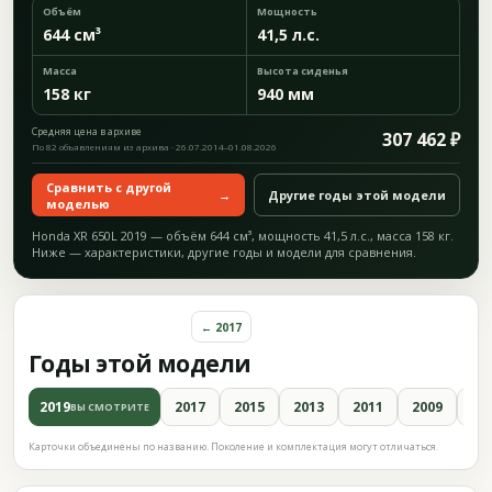
Объём
Мощность
644 см³
41,5 л.с.
Масса
Высота сиденья
158 кг
940 мм
Средняя цена в архиве
307 462 ₽
По 82 объявлениям из архива · 26.07.2014–01.08.2026
Сравнить с другой
→
Другие годы этой модели
моделью
Honda XR 650L 2019 — объём 644 см³, мощность 41,5 л.с., масса 158 кг.
Ниже — характеристики, другие годы и модели для сравнения.
← 2017
Годы этой модели
2019
2017
2015
2013
2011
2009
20
ВЫ СМОТРИТЕ
Карточки объединены по названию. Поколение и комплектация могут отличаться.