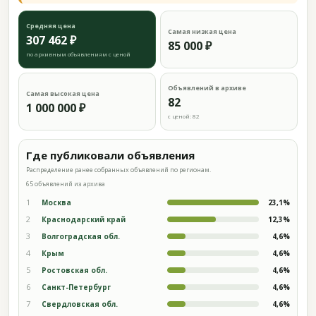
Средняя цена
Самая низкая цена
307 462 ₽
85 000 ₽
по архивным объявлениям с ценой
Объявлений в архиве
Самая высокая цена
82
1 000 000 ₽
с ценой: 82
Где публиковали объявления
Распределение ранее собранных объявлений по регионам.
65 объявлений из архива
1
Москва
23,1%
2
Краснодарский край
12,3%
3
Волгоградская обл.
4,6%
4
Крым
4,6%
5
Ростовская обл.
4,6%
6
Санкт-Петербург
4,6%
7
Свердловская обл.
4,6%