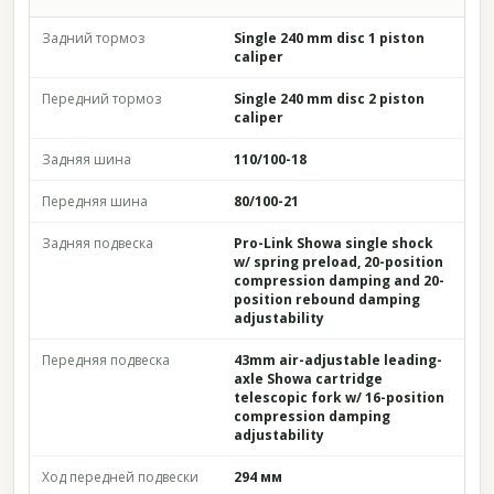
Задний тормоз
Single 240 mm disc 1 piston
caliper
Передний тормоз
Single 240 mm disc 2 piston
caliper
Задняя шина
110/100-18
Передняя шина
80/100-21
Задняя подвеска
Pro-Link Showa single shock
w/ spring preload, 20-position
compression damping and 20-
position rebound damping
adjustability
Передняя подвеска
43mm air-adjustable leading-
axle Showa cartridge
telescopic fork w/ 16-position
compression damping
adjustability
Ход передней подвески
294 мм