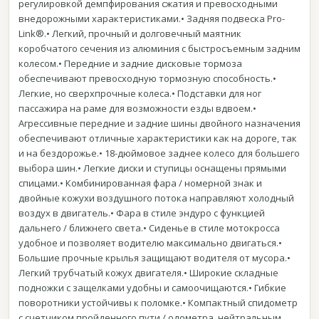
регулировкой демпфирования сжатия и превосходными
внедорожными характеристиками.• Задняя подвеска Pro-
Link®.• Легкий, прочный и долговечный маятник
коробчатого сечения из алюминия с быстросъемным задним
колесом.• Передние и задние дисковые тормоза
обеспечивают превосходную тормозную способность.•
Легкие, но сверхпрочные колеса.• Подставки для ног
пассажира на раме для возможности езды вдвоем.•
Агрессивные передние и задние шины двойного назначения
обеспечивают отличные характеристики как на дороге, так
и на бездорожье.• 18-дюймовое заднее колесо для большего
выбора шин.• Легкие диски и ступицы оснащены прямыми
спицами.• Комбинированная фара / номерной знак и
двойные кожухи воздушного потока направляют холодный
воздух в двигатель.• Фара в стиле эндуро с функцией
дальнего / ближнего света.• Сиденье в стиле мотокросса
удобное и позволяет водителю максимально двигаться.•
Большие прочные крылья защищают водителя от мусора.•
Легкий трубчатый кожух двигателя.• Широкие складные
подножки с защелками удобны и самоочищаются.• Гибкие
поворотники устойчивы к поломке.• Компактный спидометр
с счетчиком пройденного пути / одометра, нейтральным