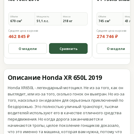
Объём
Мощность
Масса
Объём
Мощно
670 см³
51,1 л.с.
218 кг
745 см³
43 л.с
Средняя цена в архиве
Средняя цена в архиве
462 845 ₽
274 746 ₽
О модели
Сравнить
О модели
Описание Honda XR 650L 2019
Honda XR650L - легендарный мотоцикл. Не из-за того, как он
выглядит, или из-за того, сколько гонок он выигран. Но из-за
того, насколько он идеален для серьезных приключений по
бездорожью. Это полностью уличный транспорт, тысячи
водителей используют его в качестве отличного средства
передвижения. Но когда дорога заканчивается и
начинаются тропы, целое поколение гонщиков доказало,
что это именно та машина, которая вам нужна, потому что