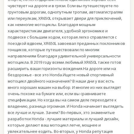
чувствует на дороге и в грязи. Если вы путешествуете по
грунтовым дорогам, однопутным тропам, автомагистралям
или переулкам, XR650L открывает двери для приключений,
как немногие мотоциклы. Благодаря мощным
характеристикам двигателя, удобной эргономике и
подвеске с большим ходом, которая легко справляется с
поездкой вдвоем, XR650L завоевал преданных поклонников
гонщиков, которые путешествовали по многим
направлениям благодаря удивительной универсальности
мотоцикла. В 2019 году всеми любимый XR650L также готов
расширить ваши горизонты вождения.На дороге или на
бездорожье - все это Honda.Ищете новый спортивный
мотоцикл двойного назначения? В наши дни у вас есть
много хороших машин на выбор. И многие из них выглядят
очень похоже на бумаге или, если вы сравниваете
спецификации. Но когда вы на самом деле переходите к
владению, разница огромная. И Honda начинает выглядеть
все лучше и лучше. Зачем? Во-первых, это знаменитые
разработки Honda - лучшие материалы и лучший дизайн,
которые делают ваш мотоцикл легче, мощнее и
увлекательнее ездить. Во-вторых, у Honda репутация