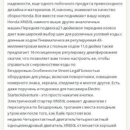
надежности, еще одного побочного продукта превосходного
дизайна и материалов. И, наконец, знаменитое качество
сборки Honda. Все вместе они поднимают вашу новую
Honda XR650L намного выше других аналогичных
машин.Передняя подвеска21-дюймовое переднее колесо
дает вам широкий выбор шин для различных условий езды.с
длинным ходом Пневматическая регулируемая 43-
миллиметровая вилка с полным ходом 11,6 дюйма также
предлагает 16-позиционную регулировку демпфирования
сжатия, что позволяет вам точно настроить ее, чтобы
справиться с неровностями езды по
бездорожью.Особенности Street-LegalПолностью
оборудован для улицы, включая поворотники, освещение
номерного знака, зеркала, спидометр и многое другое. Есть
даже поручень и подножки для пассажира.Electric
StarterAdventure - это просто нажатие кнопки.
Электрический стартер XR650L снимает драматизм с
перезапуска по бездорожью, трогания с места холодным
утром или после того, как байк простоял всю
неделю.Четырехтактный двигательЧетырехтактный
одноцилиндровый двигатель XR650L отличается хорошей