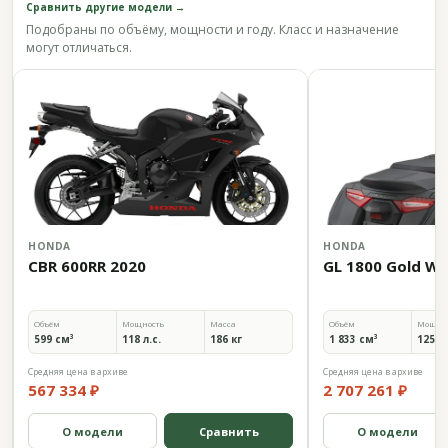
Сравнить другие модели →
Подобраны по объёму, мощности и году. Класс и назначение
могут отличаться.
HONDA
HONDA
CBR 600RR 2020
GL 1800 Gold Wi
Объём
Мощность
Масса
Объём
Мощно
599 см³
118 л.с.
186 кг
1 833 см³
125 л.
Средняя цена в архиве
Средняя цена в архиве
567 334 ₽
2 707 261 ₽
О модели
Сравнить
О модели