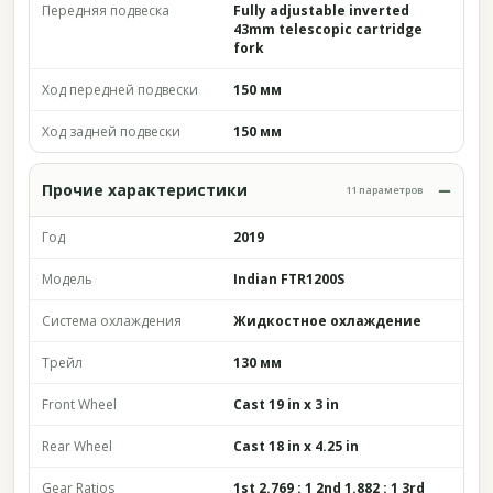
Передняя подвеска
Fully adjustable inverted
43mm telescopic cartridge
fork
Ход передней подвески
150 мм
Ход задней подвески
150 мм
Прочие характеристики
11 параметров
Год
2019
Модель
Indian FTR1200S
Система охлаждения
Жидкостное охлаждение
Трейл
130 мм
Front Wheel
Cast 19 in x 3 in
Rear Wheel
Cast 18 in x 4.25 in
Gear Ratios
1st 2.769 : 1 2nd 1.882 : 1 3rd