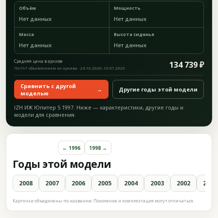
Объём
Мощность
Нет данных
Нет данных
Масса
Высота сиденья
Нет данных
Нет данных
Средняя цена в архиве
134 739 ₽
По 997 объявлениям из архива · 24.10.2020–16.07.2026
Сравнить с другой
→
Другие годы этой модели
моделью
IZH ИЖ Юпитер 5 1997. Ниже — характеристики, другие годы и
модели для сравнения.
← 1996
1998 →
Годы этой модели
2008
2007
2006
2005
2004
2003
2002
2001
Карточки объединены по названию. Поколение и комплектация могут отличаться.