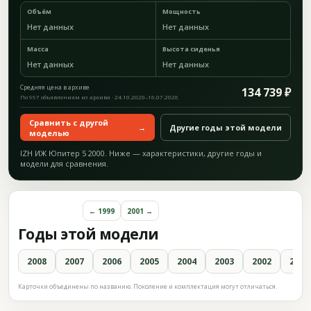
Объём
Мощность
Нет данных
Нет данных
Масса
Высота сиденья
Нет данных
Нет данных
Средняя цена в архиве
134 739 ₽
По 997 объявлениям из архива · 24.10.2020–16.07.2026
Сравнить с другой
→
Другие годы этой модели
моделью
IZH ИЖ Юпитер 5 2000. Ниже — характеристики, другие годы и
модели для сравнения.
← 1999
2001 →
Годы этой модели
2008
2007
2006
2005
2004
2003
2002
2001
Карточки объединены по названию. Поколение и комплектация могут отличаться.