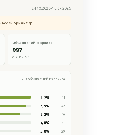
24.10.2020–16.07.2026
ческий ориентир.
Объявлений в архиве
997
с ценой: 977
769 объявлений из архива
5,7%
44
5,5%
42
5,2%
40
4,0%
31
3,8%
29