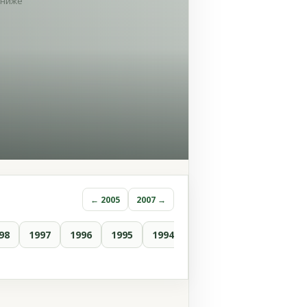
ниже
← 2005
2007 →
98
1997
1996
1995
1994
1993
1992
1991