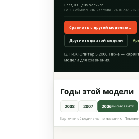
Средняя цена в архиве
По 997 объявлениям из архива · 24.10.2020–16.
Сравнить с другой моделью
→
Другие годы этой модели
Ар
IZH ИЖ Юпитер 5 2006. Ниже — характ
модели для сравнения.
Годы этой модели
2008
2007
2006
ВЫ СМОТРИТЕ
Карточки объединены по названию. Поколени