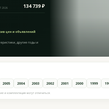
134 739 ₽
07.2026
хив цен и объявлений
еристики, другие годы и
2005
2004
2003
2002
2001
2000
1999
19
е и комплектация могут отличаться.