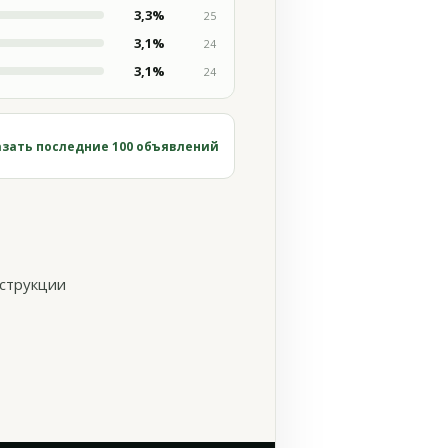
3,3%
25
3,1%
24
3,1%
24
зать последние 100 объявлений
нструкции