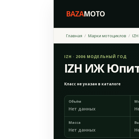
BAZA
MOTO
Главная
Марки мотоциклов
IZH
IZH · 2006 МОДЕЛЬНЫЙ ГОД
IZH ИЖ Юпит
Класс не указан в каталоге
Объём
М
Нет данных
Н
Масса
Вы
Нет данных
Н