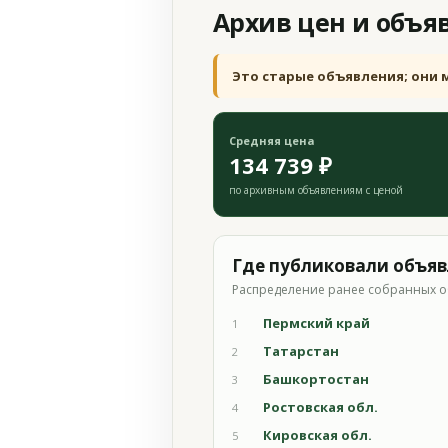
Архив цен и объя
Это старые объявления; они 
Средняя цена
134 739 ₽
по архивным объявлениям с ценой
Где публиковали объя
Распределение ранее собранных о
Пермский край
1
Татарстан
2
Башкортостан
3
Ростовская обл.
4
Кировская обл.
5