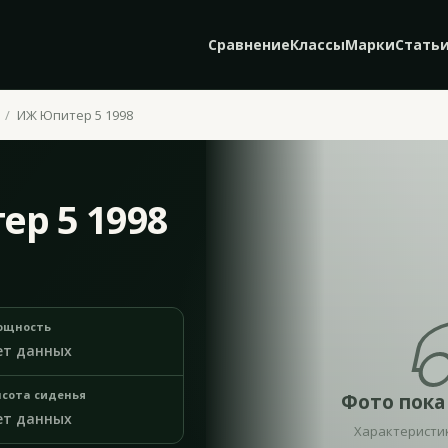
Сравнение
Классы
Марки
Стать
ИЖ Юпитер 5 1998
ер 5 1998
ощность
ет данных
сота сиденья
Фото пока
ет данных
Характеристи