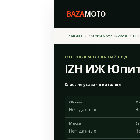
BAZA
MOTO
Главная
Марки мотоциклов
IZH
IZH · 1998 МОДЕЛЬНЫЙ ГОД
IZH ИЖ Юпит
Класс не указан в каталоге
Объём
М
Нет данных
Н
Масса
Вы
Нет данных
Н