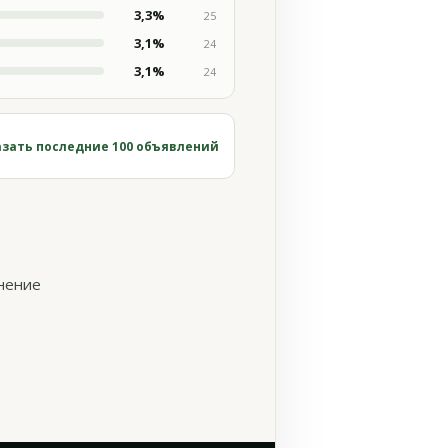
3,3%
25
3,1%
24
3,1%
24
зать последние 100 объявлений
нение