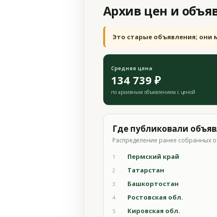
Архив цен и объя
Это старые объявления; они 
Средняя цена
134 739 ₽
по архивным объявлениям с ценой
Где публиковали объя
Распределение ранее собранных о
Пермский край
1
Татарстан
2
Башкортостан
3
Ростовская обл.
4
Кировская обл.
5