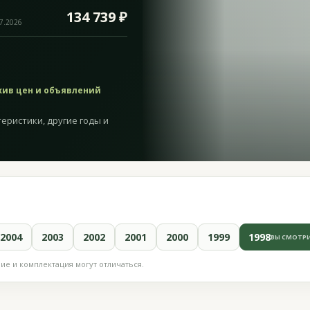
134 739 ₽
07.2026
хив цен и объявлений
еристики, другие годы и
2004
2003
2002
2001
2000
1999
1998
ВЫ СМОТР
е и комплектация могут отличаться.