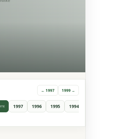
ниже
← 1997
1999 →
1997
1996
1995
1994
1993
1992
1991
ИТЕ