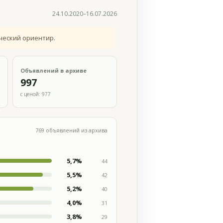
24.10.2020–16.07.2026
ческий ориентир.
Объявлений в архиве
997
с ценой: 977
769 объявлений из архива
5,7%
44
5,5%
42
5,2%
40
4,0%
31
3,8%
29