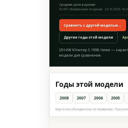
Средняя цена в архиве
По 997 объявлениям из архива · 24.10.2020–16.
Сравнить с другой моделью
→
Другие годы этой модели
Ар
IZH ИЖ Юпитер 5 1998. Ниже — характ
модели для сравнения.
Годы этой модели
2008
2007
2006
2005
Карточки объединены по названию. Поколени