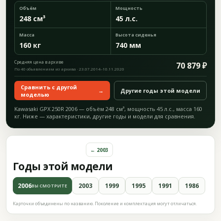
Объём
Мощность
248 см³
45 л.с.
Масса
Высота сиденья
160 кг
740 мм
Средняя цена в архиве
70 879 ₽
По 40 объявлениям из архива · 23.07.2014–10.11.2020
Сравнить с другой
→
Другие годы этой модели
моделью
Kawasaki GPX 250R 2006 — объём 248 см³, мощность 45 л.с., масса 160
кг. Ниже — характеристики, другие годы и модели для сравнения.
← 2003
Годы этой модели
2006
2003
1999
1995
1991
1986
ВЫ СМОТРИТЕ
Карточки объединены по названию. Поколение и комплектация могут отличаться.