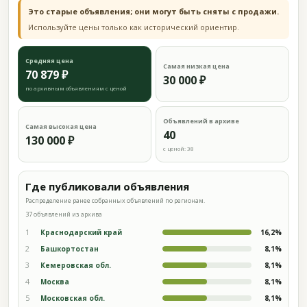
Это старые объявления; они могут быть сняты с продажи.
Используйте цены только как исторический ориентир.
Средняя цена
Самая низкая цена
70 879 ₽
30 000 ₽
по архивным объявлениям с ценой
Объявлений в архиве
Самая высокая цена
40
130 000 ₽
с ценой: 38
Где публиковали объявления
Распределение ранее собранных объявлений по регионам.
37 объявлений из архива
1
Краснодарский край
16,2%
2
Башкортостан
8,1%
3
Кемеровская обл.
8,1%
4
Москва
8,1%
5
Московская обл.
8,1%