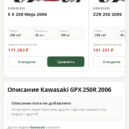
KAWASAKI
KAWASAKI
E X 250 Ninja 2006
ZZR 250 2006
Объём
Мощность
Масса
Объём
Мощно
248 см³
45 л.с.
160 кг
248 см³
45 л.с
Средняя цена в архиве
Средняя цена в архиве
171 283 ₽
101 231 ₽
О модели
Сравнить
О модели
Описание Kawasaki GPX 250R 2006
Описание пока не добавлено
Посмотрите характеристики, другие годы или сравните эту
модель с другой.
Другие модели
Kawasaki
в каталоге