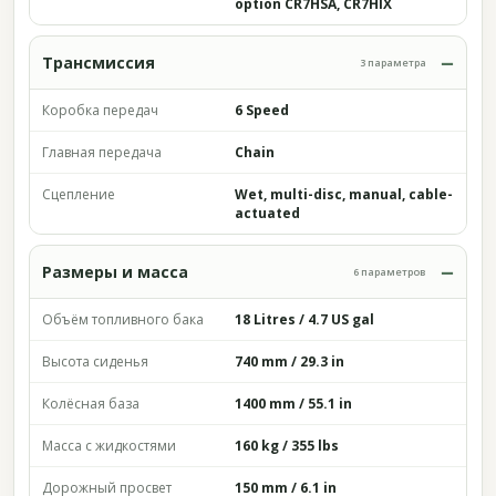
option CR7HSA, CR7HIX
Трансмиссия
3 параметра
Коробка передач
6 Speed
Главная передача
Chain
Сцепление
Wet, multi-disc, manual, cable-
actuated
Размеры и масса
6 параметров
Объём топливного бака
18 Litres / 4.7 US gal
Высота сиденья
740 mm / 29.3 in
Колёсная база
1400 mm / 55.1 in
Масса с жидкостями
160 kg / 355 lbs
Дорожный просвет
150 mm / 6.1 in