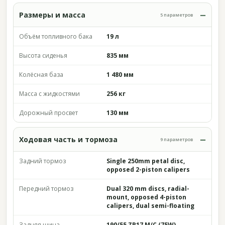
Размеры и масса
5 параметров
Объём топливного бака
19 л
Высота сиденья
835 мм
Колёсная база
1 480 мм
Масса с жидкостями
256 кг
Дорожный просвет
130 мм
Ходовая часть и тормоза
9 параметров
Задний тормоз
Single 250mm petal disc,
opposed 2-piston calipers
Передний тормоз
Dual 320 mm discs, radial-
mount, opposed 4-piston
calipers, dual semi-floating
Задняя шина
190/55 ZR17 M/C (75W)