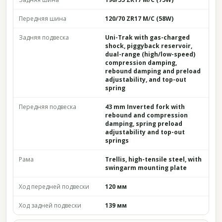
Передняя шина
120/70 ZR17 M/C (58W)
Задняя подвеска
Uni-Trak with gas-charged
shock, piggyback reservoir,
dual-range (high/low-speed)
compression damping,
rebound damping and preload
adjustability, and top-out
spring
Передняя подвеска
43 mm Inverted fork with
rebound and compression
damping, spring preload
adjustability and top-out
springs
Рама
Trellis, high-tensile steel, with
swingarm mounting plate
Ход передней подвески
120 мм
Ход задней подвески
139 мм