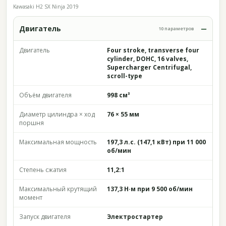
Kawasaki H2 SX Ninja 2019
Двигатель
10 параметров
Двигатель
Four stroke, transverse four
cylinder, DOHC, 16 valves,
Supercharger Centrifugal,
scroll-type
Объём двигателя
998 см³
Диаметр цилиндра × ход
76 × 55 мм
поршня
Максимальная мощность
197,3 л.с. (147,1 кВт) при 11 000
об/мин
Степень сжатия
11,2:1
Максимальный крутящий
137,3 Н·м при 9 500 об/мин
момент
Запуск двигателя
Электростартер