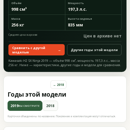
Объём
Мощность
998 см³
197,3 л.с.
Масса
Высота сиденья
256 кг
835 мм
Средняя цена в архиве
Цен в архиве нет
Сравнить с другой
→
Другие годы этой модели
моделью
Kawasaki H2 SX Ninja 2019 — объём 998 см³, мощность 197,3 л.с., масса
256 кг. Ниже — характеристики, другие годы и модели для сравнения.
← 2018
Годы этой модели
2019
2018
ВЫ СМОТРИТЕ
Карточки объединены по названию. Поколение и комплектация могут отличаться.