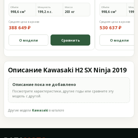
Объём
Мощность
Масса
Объём
Мощно
998,6 см³
199,2 л.с.
203 кг
998,6 см³
199,2 
Средняя цена в архиве
Средняя цена в архиве
388 649 ₽
530 637 ₽
О модели
Сравнить
О модели
Описание Kawasaki H2 SX Ninja 2019
Описание пока не добавлено
Посмотрите характеристики, другие годы или сравните эту
модель с другой.
Другие модели
Kawasaki
в каталоге