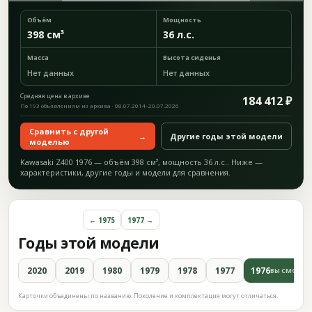
Объём
Мощность
398 см³
36 л.с.
Масса
Высота сиденья
Нет данных
Нет данных
Средняя цена в архиве
184 412 ₽
По 193 объявлениям из архива · 08.07.2014–20.07.2026
Сравнить с другой
→
Другие годы этой модели
моделью
Kawasaki Z400 1976 — объём 398 см³, мощность 36 л.с.. Ниже —
характеристики, другие годы и модели для сравнения.
← 1975
1977 →
Годы этой модели
2020
2019
1980
1979
1978
1977
1976
ВЫ СМОТРИ
Карточки объединены по названию. Поколение и комплектация могут отличаться.