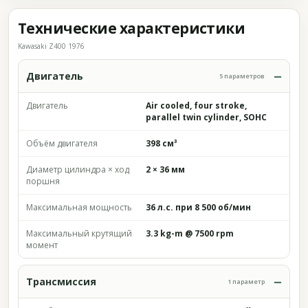
Технические характеристики
Kawasaki Z400 1976
Двигатель
5 параметров
Двигатель
Air cooled, four stroke,
parallel twin cylinder, SOHC
Объём двигателя
398 см³
Диаметр цилиндра × ход
2 × 36 мм
поршня
Максимальная мощность
36 л.с. при 8 500 об/мин
Максимальный крутящий
3.3 kg-m @ 7500 rpm
момент
Трансмиссия
1 параметр