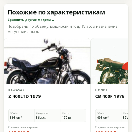
Похожие по характеристикам
Сравнить другие модели →
Подобраны по объёму, мощности и году. Класс и назначение
могут отличаться.
KAWASAKI
HONDA
Z 400LTD 1979
CB 400F 1976
Объём
Мощность
Масса
Объём
Мощно
398 см³
36 л.с.
170 кг
408 см³
37 л.с
Средняя цена в архиве
Средняя цена в архиве