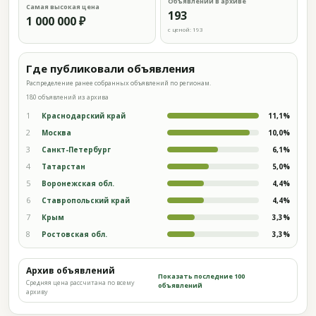
Объявлений в архиве
Самая высокая цена
193
1 000 000 ₽
с ценой: 193
Где публиковали объявления
Распределение ранее собранных объявлений по регионам.
180 объявлений из архива
1
Краснодарский край
11,1%
2
Москва
10,0%
3
Санкт-Петербург
6,1%
4
Татарстан
5,0%
5
Воронежская обл.
4,4%
6
Ставропольский край
4,4%
7
Крым
3,3%
8
Ростовская обл.
3,3%
Архив объявлений
Показать последние 100
Средняя цена рассчитана по всему
объявлений
архиву