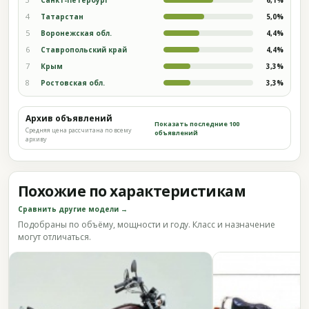
4
Татарстан
5,0%
5
Воронежская обл.
4,4%
6
Ставропольский край
4,4%
7
Крым
3,3%
8
Ростовская обл.
3,3%
Архив объявлений
Показать последние 100
Средняя цена рассчитана по всему
объявлений
архиву
Похожие по характеристикам
Сравнить другие модели →
Подобраны по объёму, мощности и году. Класс и назначение
могут отличаться.