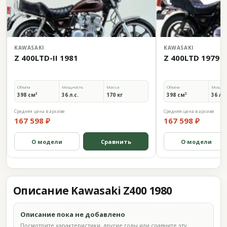
KAWASAKI
KAWASAKI
Z 400LTD-II 1981
Z 400LTD 1979
Объём
Мощность
Масса
Объём
Мощно
398 см³
36 л.с.
170 кг
398 см³
36 л.с
Средняя цена в архиве
Средняя цена в архиве
167 598 ₽
167 598 ₽
О модели
Сравнить
О модели
Описание Kawasaki Z400 1980
Описание пока не добавлено
Посмотрите характеристики, другие годы или сравните эту