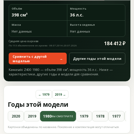
Объём
Мощность
398 см³
36 л.с.
Масса
Высота сиденья
Нет данных
Нет данных
Средняя цена в архиве
184 412 ₽
По 193 объявлениям из архива · 08.07.2014–20.07.2026
Сравнить с другой
→
Другие годы этой модели
моделью
Kawasaki Z400 1980 — объём 398 см³, мощность 36 л.с.. Ниже —
характеристики, другие годы и модели для сравнения.
← 1979
2019 →
Годы этой модели
2020
2019
1980
1979
1978
1977
19
ВЫ СМОТРИТЕ
Карточки объединены по названию. Поколение и комплектация могут отличаться.