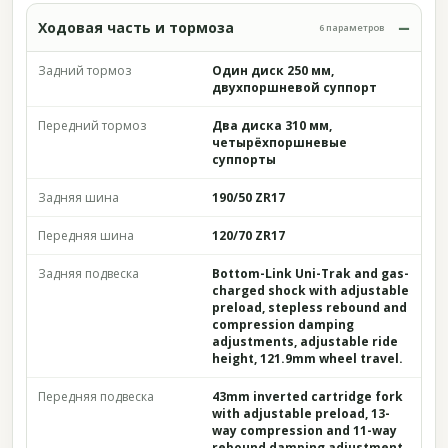
Ходовая часть и тормоза
6 параметров
Задний тормоз
Один диск 250 мм,
двухпоршневой суппорт
Передний тормоз
Два диска 310 мм,
четырёхпоршневые
суппорты
Задняя шина
190/50 ZR17
Передняя шина
120/70 ZR17
Задняя подвеска
Bottom-Link Uni-Trak and gas-
charged shock with adjustable
preload, stepless rebound and
compression damping
adjustments, adjustable ride
height, 121.9mm wheel travel.
Передняя подвеска
43mm inverted cartridge fork
with adjustable preload, 13-
way compression and 11-way
rebound damping adjustment,