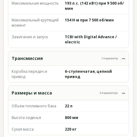
Максимальная мощность
193 л.с. (142 кВт) при 9 500 об/
мин
Максимальный крутящий
154 Н·м при 7 500 об/мин
момент
Зажигание и запуск
TCBI with Digital Advance /
electric
Трансмиссия
1 параметр
Коробка передач и
6-ступенчатая, цепной
привод
привод
Размеры и масса
3 параметра
Объём топливного бака
22 л
Высота сиденья
800 мм
Сухая масса
220 кг