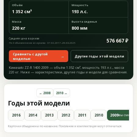
Объём
Мощность
1 352 см³
193 л.с.
Масса
Высота сиденья
220 кг
800 мм
Средняя цена в архиве
576 667 ₽
По 3 объявлениям из архива · 07.02.2017–28.04.2025
Сравнить с другой
→
Другие годы этой модели
моделью
Kawasaki ZZ-R 1400 2009 — объём 1 352 см³, мощность 193 л.с., масса
220 кг. Ниже — характеристики, другие годы и модели для сравнения.
← 2008
2010 →
Годы этой модели
2016
2014
2013
2012
2011
2010
2009
ВЫ СМОТРИ
Карточки объединены по названию. Поколение и комплектация могут отличаться.