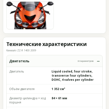
Технические характеристики
Kawasaki ZZ-R 1400 2009
Двигатель
6 параметров
Двигатель
Liquid cooled, four stroke,
transverse four cylinders,
DOHC, 4 valves per cylinder
Объём двигателя
1 352 см³
Диаметр цилиндра × ход
84 × 61 мм
поршня