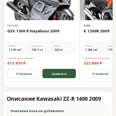
SUZUKI
BMW
GSX 1300 R Hayabusa 2009
K 1200R 2009
Объём
Мощность
Масса
Объём
Мощно
1 340 см³
195,7 л.с.
220 кг
1 298 см³
173 л.
Средняя цена в архиве
Средняя цена в архиве
613 435 ₽
322 860 ₽
О модели
Сравнить
О модели
Описание Kawasaki ZZ-R 1400 2009
Описание пока не добавлено