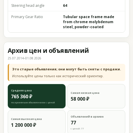
Steering head angle
64
Primary Gear Ratio
Tubular space frame made
from chrome molybdenum
steel, powder-coated
Архив цен и объявлений
25.07.2014–01.08.2026
Это старые объявления; они могут быть сняты с продажи.
Используйте цены только как исторический ориентир.
Средняя цена
Самая низкая цена
765 360 ₽
58 000 ₽
по архивным объявлениям с ценой
Объявлений в архиве
Самая высокая цена
77
1 200 000 ₽
с ценой: 77