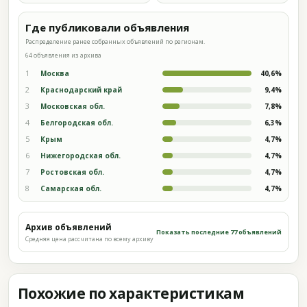
Где публиковали объявления
Распределение ранее собранных объявлений по регионам.
64 объявления из архива
1
Москва
40,6%
2
Краснодарский край
9,4%
3
Московская обл.
7,8%
4
Белгородская обл.
6,3%
5
Крым
4,7%
6
Нижегородская обл.
4,7%
7
Ростовская обл.
4,7%
8
Самарская обл.
4,7%
Архив объявлений
Показать последние 77 объявлений
Средняя цена рассчитана по всему архиву
Похожие по характеристикам