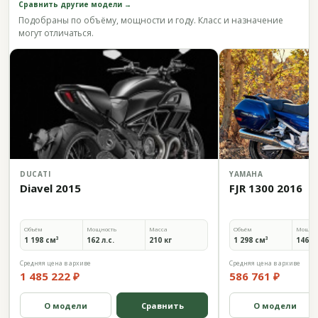
Сравнить другие модели →
Подобраны по объёму, мощности и году. Класс и назначение
могут отличаться.
DUCATI
YAMAHA
Diavel 2015
FJR 1300 2016
Объём
Мощность
Масса
Объём
Мощно
1 198 см³
162 л.с.
210 кг
1 298 см³
146,2 
Средняя цена в архиве
Средняя цена в архиве
1 485 222 ₽
586 761 ₽
О модели
Сравнить
О модели