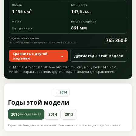
Объём
Мощность
1 195 см³
147,5 л.с.
Масса
Высота сиденья
861 мм
Нет данных
Средняя цена в архиве
765 360 ₽
По 77 объявлениям из архива · 25.07.2014–01.08.2026
Сравнить с другой
→
Другие годы этой модели
моделью
KTM 1190 Adventure 2016 — объём 1 195 см³, мощность 147,5 л.с..
Ниже — характеристики, другие годы и модели для сравнения.
← 2014
Годы этой модели
2016
2014
2013
ВЫ СМОТРИТЕ
Карточки объединены по названию. Поколение и комплектация могут отличаться.