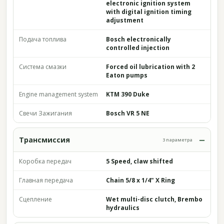
electronic ignition system
with digital ignition timing
adjustment
Подача топлива
Bosch electronically
controlled injection
Система смазки
Forced oil lubrication with 2
Eaton pumps
Engine management system
KTM 390 Duke
Свечи Зажигания
Bosch VR 5 NE
Трансмиссия
3 параметра
Коробка передач
5 Speed, claw shifted
Главная передача
Chain 5/8 x 1/4" X Ring
Сцепление
Wet multi-disc clutch, Brembo
hydraulics