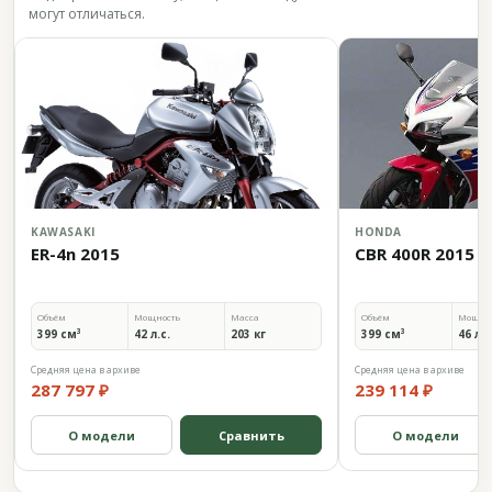
могут отличаться.
KAWASAKI
HONDA
ER-4n 2015
CBR 400R 2015
Объём
Мощность
Масса
Объём
Мощно
399 см³
42 л.с.
203 кг
399 см³
46 л.с
Средняя цена в архиве
Средняя цена в архиве
287 797 ₽
239 114 ₽
О модели
Сравнить
О модели