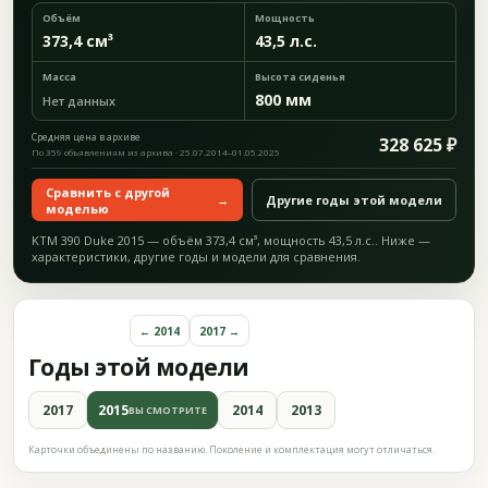
Объём
Мощность
373,4 см³
43,5 л.с.
Масса
Высота сиденья
800 мм
Нет данных
Средняя цена в архиве
328 625 ₽
По 359 объявлениям из архива · 25.07.2014–01.05.2025
Сравнить с другой
→
Другие годы этой модели
моделью
KTM 390 Duke 2015 — объём 373,4 см³, мощность 43,5 л.с.. Ниже —
характеристики, другие годы и модели для сравнения.
← 2014
2017 →
Годы этой модели
2017
2015
2014
2013
ВЫ СМОТРИТЕ
Карточки объединены по названию. Поколение и комплектация могут отличаться.