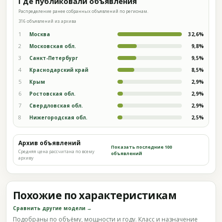
Где публиковали объявления
Распределение ранее собранных объявлений по регионам.
316 объявлений из архива
1
Москва
32,6%
2
Московская обл.
9,8%
3
Санкт-Петербург
9,5%
4
Краснодарский край
8,5%
5
Крым
2,9%
6
Ростовская обл.
2,9%
7
Свердловская обл.
2,9%
8
Нижегородская обл.
2,5%
Архив объявлений
Показать последние 100
Средняя цена рассчитана по всему
объявлений
архиву
Похожие по характеристикам
Сравнить другие модели →
Подобраны по объёму, мощности и году. Класс и назначение