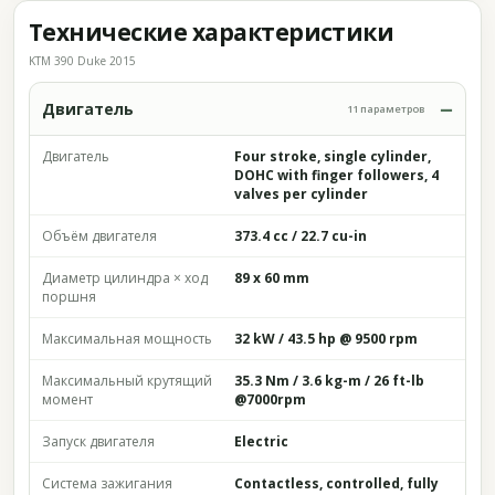
Технические характеристики
KTM 390 Duke 2015
Двигатель
11 параметров
Двигатель
Four stroke, single cylinder,
DOHC with finger followers, 4
valves per cylinder
Объём двигателя
373.4 cc / 22.7 cu-in
Диаметр цилиндра × ход
89 x 60 mm
поршня
Максимальная мощность
32 kW / 43.5 hp @ 9500 rpm
Максимальный крутящий
35.3 Nm / 3.6 kg-m / 26 ft-lb
момент
@7000rpm
Запуск двигателя
Electric
Система зажигания
Contactless, controlled, fully