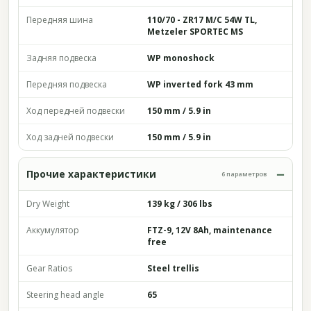
Передняя шина
110/70 - ZR17 M/C 54W TL,
Metzeler SPORTEC MS
Задняя подвеска
WP monoshock
Передняя подвеска
WP inverted fork 43 mm
Ход передней подвески
150 mm / 5.9 in
Ход задней подвески
150 mm / 5.9 in
Прочие характеристики
6 параметров
Dry Weight
139 kg / 306 lbs
Аккумулятор
FTZ-9, 12V 8Ah, maintenance
free
Gear Ratios
Steel trellis
Steering head angle
65