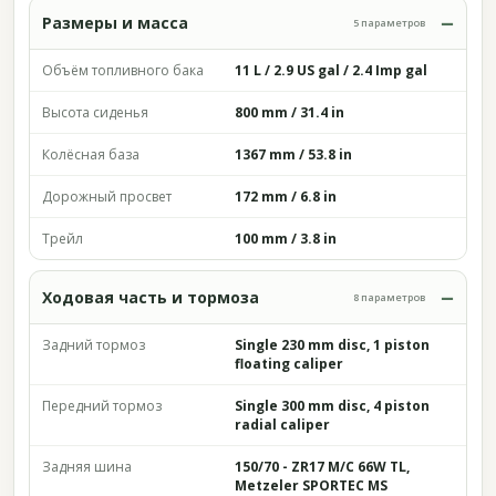
Размеры и масса
5 параметров
Объём топливного бака
11 L / 2.9 US gal / 2.4 Imp gal
Высота сиденья
800 mm / 31.4 in
Колёсная база
1367 mm / 53.8 in
Дорожный просвет
172 mm / 6.8 in
Трейл
100 mm / 3.8 in
Ходовая часть и тормоза
8 параметров
Задний тормоз
Single 230 mm disc, 1 piston
floating caliper
Передний тормоз
Single 300 mm disc, 4 piston
radial caliper
Задняя шина
150/70 - ZR17 M/C 66W TL,
Metzeler SPORTEC MS