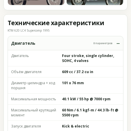
Технические характеристики
KTM 620 LC4 Supercomp 1995
Двигатель
8 параметров
Двигатель
Four stroke, single cylinder,
SOHC, 4 valves
Объём двигателя
609 cc / 37.2 cu in
Диаметр цилиндра × ход
101 x 76 mm
поршня
Максимальная мощность
40.1 kW / 55 hp @ 7000 rpm
Максимальный крутящий
60 Nm / 6.1 kgf-m / 44.3 lb-ft @
момент
5500 rpm
Запуск двигателя
Kick & electric