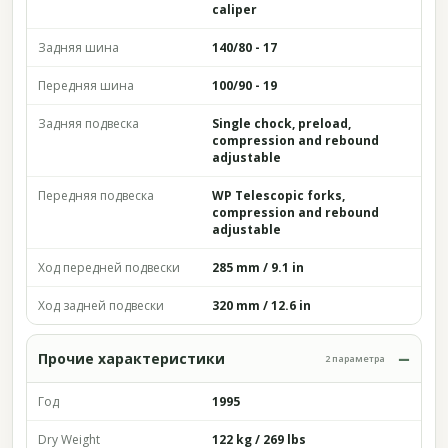
caliper
Задняя шина
140/80 - 17
Передняя шина
100/90 - 19
Задняя подвеска
Single chock, preload,
compression and rebound
adjustable
Передняя подвеска
WP Telescopic forks,
compression and rebound
adjustable
Ход передней подвески
285 mm / 9.1 in
Ход задней подвески
320 mm / 12.6 in
Прочие характеристики
2 параметра
Год
1995
Dry Weight
122 kg / 269 lbs