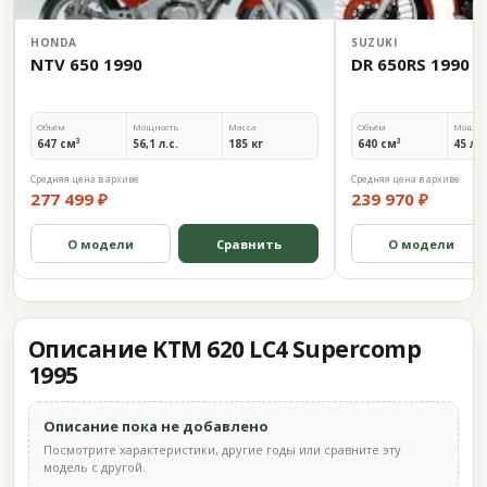
HONDA
SUZUKI
NTV 650 1990
DR 650RS 1990
Объём
Мощность
Масса
Объём
Мощно
647 см³
56,1 л.с.
185 кг
640 см³
45 л.с
Средняя цена в архиве
Средняя цена в архиве
277 499 ₽
239 970 ₽
О модели
Сравнить
О модели
Описание KTM 620 LC4 Supercomp
1995
Описание пока не добавлено
Посмотрите характеристики, другие годы или сравните эту
модель с другой.