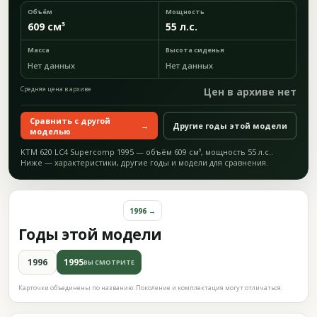
Объём
Мощность
609 см³
55 л.с.
Масса
Высота сиденья
Нет данных
Нет данных
Средняя цена в архиве
Цен в архиве нет
Сравнить с другой
→
Другие годы этой модели
моделью
KTM 620 LC4 Supercomp 1995 — объём 609 см³, мощность 55 л.с..
Ниже — характеристики, другие годы и модели для сравнения.
1996 →
Годы этой модели
1996
1995
ВЫ СМОТРИТЕ
Карточки объединены по названию. Поколение и комплектация могут отличаться.