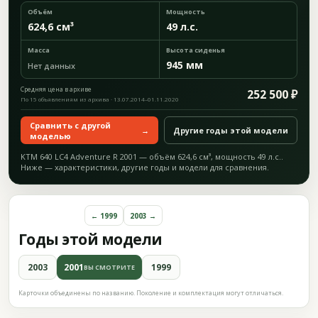
Объём
Мощность
624,6 см³
49 л.с.
Масса
Высота сиденья
945 мм
Нет данных
Средняя цена в архиве
252 500 ₽
По 15 объявлениям из архива · 13.07.2014–01.11.2020
Сравнить с другой
→
Другие годы этой модели
моделью
KTM 640 LC4 Adventure R 2001 — объём 624,6 см³, мощность 49 л.с..
Ниже — характеристики, другие годы и модели для сравнения.
← 1999
2003 →
Годы этой модели
2003
2001
1999
ВЫ СМОТРИТЕ
Карточки объединены по названию. Поколение и комплектация могут отличаться.