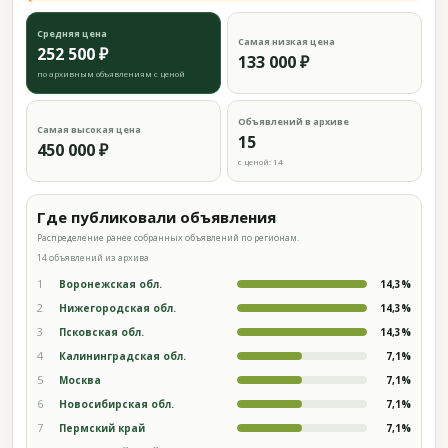
Средняя цена
Самая низкая цена
252 500 ₽
133 000 ₽
по архивным объявлениям с ценой
Объявлений в архиве
Самая высокая цена
15
450 000 ₽
с ценой: 14
Где публиковали объявления
Распределение ранее собранных объявлений по регионам.
14 объявлений из архива
1
Воронежская обл.
14,3%
2
Нижегородская обл.
14,3%
3
Псковская обл.
14,3%
4
Калининградская обл.
7,1%
5
Москва
7,1%
6
Новосибирская обл.
7,1%
7
Пермский край
7,1%