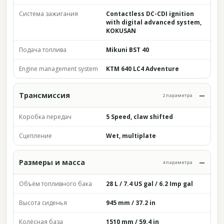
Система зажигания
Contactless DC-CDI ignition
with digital advanced system,
KOKUSAN
Подача топлива
Mikuni BST 40
Engine management system
KTM 640 LC4 Adventure
Трансмиссия
2 параметра
Коробка передач
5 Speed, claw shifted
Сцепление
Wet, multiplate
Размеры и масса
4 параметра
Объём топливного бака
28 L / 7.4 US gal / 6.2 Imp gal
Высота сиденья
945 mm / 37.2 in
Колёсная база
1510 mm / 59.4 in