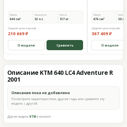
Объём
Мощность
Масса
Объём
Мощно
644 см³
53 л.с.
137 кг
676 см³
50 л.с
Средняя цена в архиве
Средняя цена в архиве
210 669 ₽
367 409 ₽
О модели
Сравнить
О модели
Описание KTM 640 LC4 Adventure R
2001
Описание пока не добавлено
Посмотрите характеристики, другие годы или сравните эту
модель с другой.
Другие модели
KTM
в каталоге