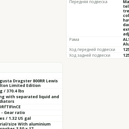
Передняя подвеска
Ma
tel
tr
co
ha
da
ex
ad
Рама
ALS
Al
Ход передней подвески
12
Ход задней подвески
125
gusta Dragster 800RR Lewis
ton Limited Edition
g / 370.4 lbs
ng with separated liquid and
adiators
DRfTIFinCE
 - Gear ratio
res / 1.32 US gal
ial/size With aluminium
 spokes 3,50 x 17