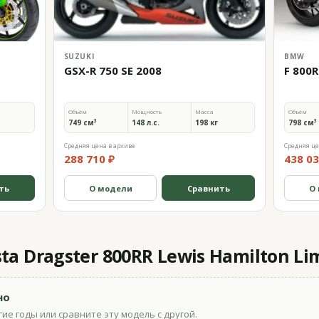
SUZUKI
BMW
GSX-R 750 SE 2008
F 800R
Объём
Мощность
Масса
Объём
749 см³
148 л.с.
198 кг
798 см³
Средняя цена в архиве
Средняя це
288 710 ₽
438 03
ть
О модели
Сравнить
О
 Dragster 800RR Lewis Hamilton Lim
но
ие годы или сравните эту модель с другой.