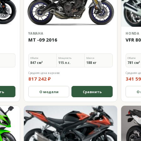
YAMAHA
HONDA
MT -09 2016
VFR 8
Объём
Мощность
Масса
Объём
847 см³
115 л.с.
188 кг
781 см³
Средняя цена в архиве
Средняя це
817 242 ₽
341 59
ть
О модели
Сравнить
О