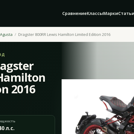
Сравнение
Классы
Марки
Стать
Agusta
Dragster 800RR Lewis Hamilton Limited Edition 2016
ОД
agster
Hamilton
on 2016
ощность
40 л.с.