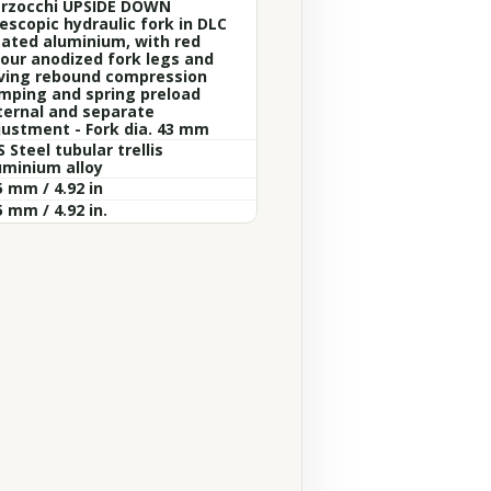
rzocchi UPSIDE DOWN
escopic hydraulic fork in DLC
eated aluminium, with red
lour anodized fork legs and
ving rebound compression
mping and spring preload
ternal and separate
justment - Fork dia. 43 mm
 Steel tubular trellis
uminium alloy
5 mm / 4.92 in
 mm / 4.92 in.