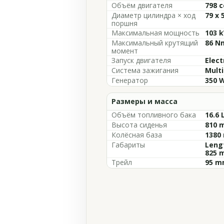
Объём двигателя
798 c
Диаметр цилиндра × ход
79 x 
поршня
Максимальная мощность
103 k
Максимальный крутящий
86 N
момент
Запуск двигателя
Elect
Система зажигания
Multi
Генератор
350 W
Размеры и масса
Объём топливного бака
16.6 
Высота сиденья
810 m
Колёсная база
1380 
Габариты
Lengt
825 m
Трейл
95 mm