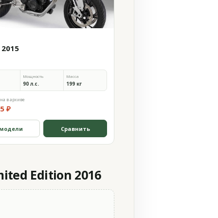
 2015
Мощность
Масса
90 л.с.
199 кг
на в архиве
5 ₽
 модели
Сравнить
ited Edition 2016