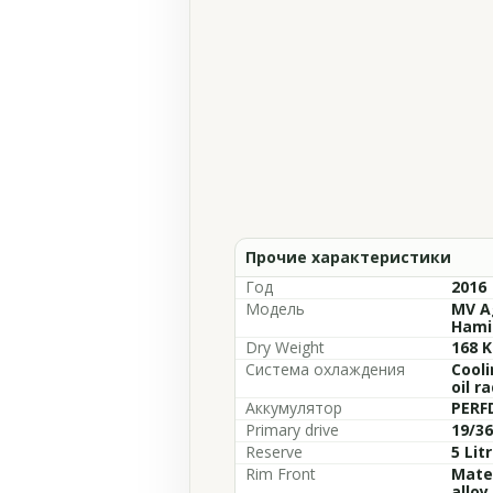
Прочие характеристики
Год
2016
Модель
MV A
Hamil
Dry Weight
168 K
Система охлаждения
Cooli
oil r
Аккумулятор
PERF
Primary drive
19/36
Reserve
5 Lit
Rim Front
Mater
alloy