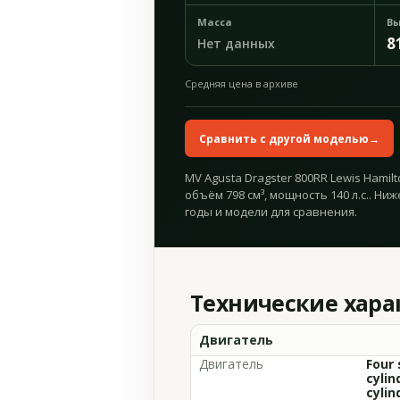
Масса
Вы
8
Нет данных
Средняя цена в архиве
Сравнить с другой моделью
→
MV Agusta Dragster 800RR Lewis Hamilto
объём 798 см³, мощность 140 л.с.. Ни
годы и модели для сравнения.
Технические хар
Двигатель
Двигатель
Four 
cylin
cylin