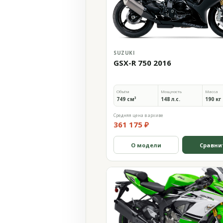
SUZUKI
GSX-R 750 2016
Объём
Мощность
Масса
749 см³
148 л.с.
190 кг
Средняя цена в архиве
361 175 ₽
О модели
Сравни