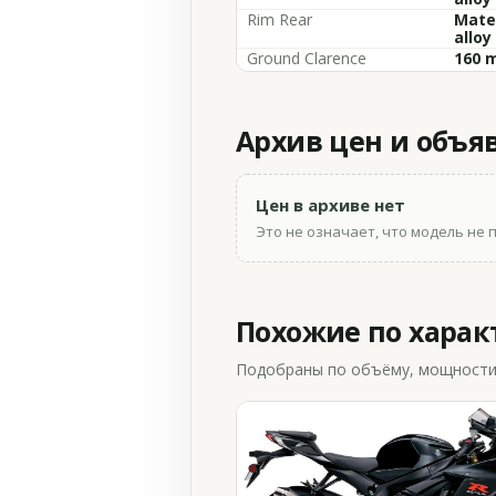
Rim Rear
Mater
alloy
Ground Clarence
160 m
Архив цен и объя
Цен в архиве нет
Это не означает, что модель не 
Похожие по хара
Подобраны по объёму, мощности и