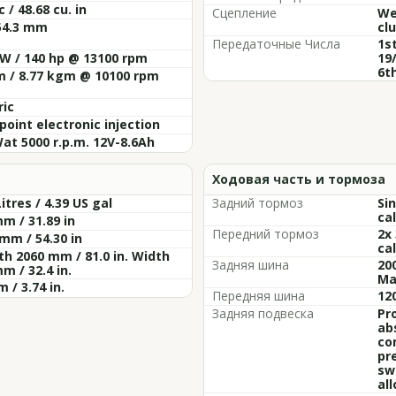
c / 48.68 cu. in
Сцепление
Wet
54.3 mm
cl
Передаточные Числа
1st
W / 140 hp @ 13100 rpm
19/
6t
m / 8.77 kgm @ 10100 rpm
ric
point electronic injection
at 5000 r.p.m. 12V-8.6Ah
Ходовая часть и тормоза
Litres / 4.39 US gal
Задний тормоз
Si
cal
m / 31.89 in
Передний тормоз
2x
mm / 54.30 in
cal
h 2060 mm / 81.0 in. Width
Задняя шина
20
m / 32.4 in.
Ma
 / 3.74 in.
Передняя шина
120
Задняя подвеска
Pr
ab
co
pr
sw
all