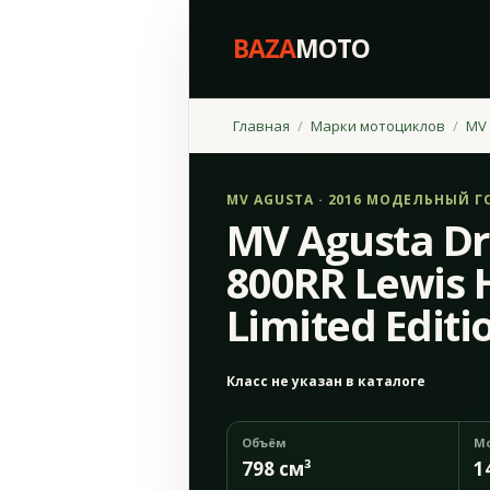
BAZA
MOTO
Главная
Марки мотоциклов
MV 
MV AGUSTA · 2016 МОДЕЛЬНЫЙ Г
MV Agusta Dr
800RR Lewis 
Limited Editi
Класс не указан в каталоге
Объём
М
798 см³
1