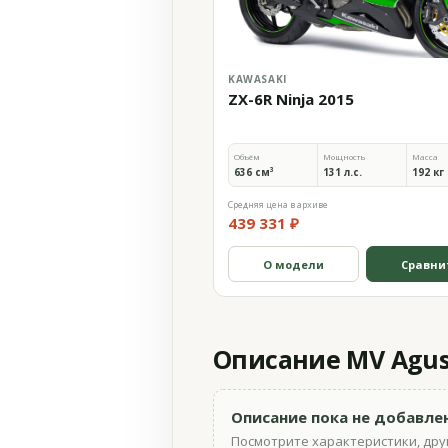
KAWASAKI
ZX-6R Ninja 2015
Объём
Мощность
Масса
636 см³
131 л.с.
192 кг
Средняя цена в архиве
439 331 ₽
О модели
Сравни
Описание MV Agusta
Описание пока не добавле
Посмотрите характеристики, друг