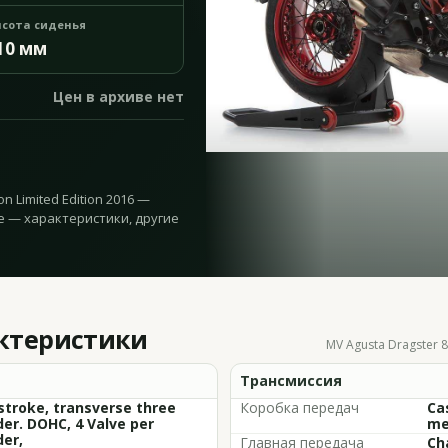
сота сиденья
10 мм
Цен в архиве нет
n Limited Edition 2016 —
же — характеристики, другие
актеристики
MV Agusta Dragster 8
Трансмиссия
stroke, transverse three
Коробка передач
Ca
der. DOHC, 4 Valve per
me
der,
Главная передача
Ch