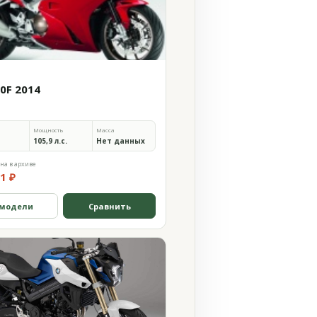
00F 2014
Мощность
Масса
105,9 л.с.
Нет данных
на в архиве
1 ₽
 модели
Сравнить