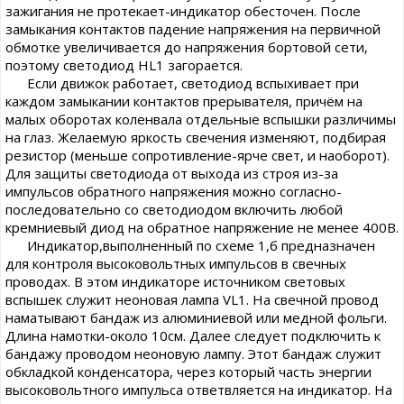
зажигания не протекает-индикатор обесточен. После
замыкания контактов падение напряжения на первичной
обмотке увеличивается до напряжения бортовой сети,
поэтому светодиод HL1 загорается.
Если движок работает, светодиод вспыхивает при
каждом замыкании контактов прерывателя, причём на
малых оборотах коленвала отдельные вспышки различимы
на глаз. Желаемую яркость свечения изменяют, подбирая
резистор (меньше сопротивление-ярче свет, и наоборот).
Для защиты светодиода от выхода из строя из-за
импульсов обратного напряжения можно согласно-
последовательно со светодиодом включить любой
кремниевый диод на обратное напряжение не менее 400В.
Индикатор,выполненный по схеме 1,б предназначен
для контроля высоковольтных импульсов в свечных
проводах. В этом индикаторе источником световых
вспышек служит неоновая лампа VL1. На свечной провод
наматывают бандаж из алюминиевой или медной фольги.
Длина намотки-около 10см. Далее следует подключить к
бандажу проводом неоновую лампу. Этот бандаж служит
обкладкой конденсатора, через который часть энергии
высоковольтного импульса ответвляется на индикатор. На