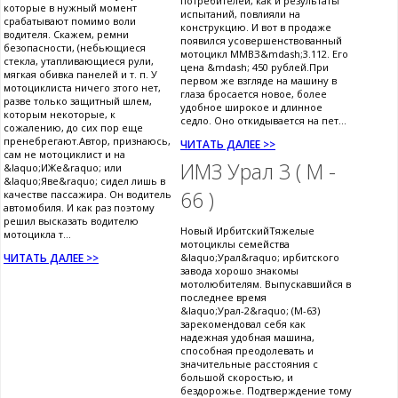
потребителей, как и результаты
которые в нужный момент
испытаний, повлияли на
срабатывают помимо воли
конструкцию. И вот в продаже
водителя. Скажем, ремни
появился усовершенствованный
безопасности, (небьющиеся
мотоцикл ММВЗ&mdash;3.112. Его
стекла, утапливающиеся рули,
цена &mdash; 450 рублей.При
мягкая обивка панелей и т. п. У
первом же взгляде на машину в
мотоциклиста ничего зтого нет,
глаза бросается новое, более
разве только защитный шлем,
удобное широкое и длинное
которым некоторые, к
седло. Оно откидывается на пет...
сожалению, до сих пор еще
пренебрегают.Автор, признаюсь,
ЧИТАТЬ ДАЛЕЕ >>
сам не мотоциклист и на
ИМЗ Урал 3 ( М -
&laquo;ИЖе&raquo; или
&laquo;Яве&raquo; сидел лишь в
66 )
качестве пассажира. Он водитель
автомобиля. И как раз поэтому
решил высказать водителю
Новый ИрбитскийТяжелые
мотоцикла т...
мотоциклы семейства
ЧИТАТЬ ДАЛЕЕ >>
&laquo;Урал&raquo; ирбитского
завода хорошо знакомы
мотолюбителям. Выпускавшийся в
последнее время
&laquo;Урал-2&raquo; (М-63)
зарекомендовал себя как
надежная удобная машина,
способная преодолевать и
значительные расстояния с
большой скоростью, и
бездорожье. Подтверждение тому