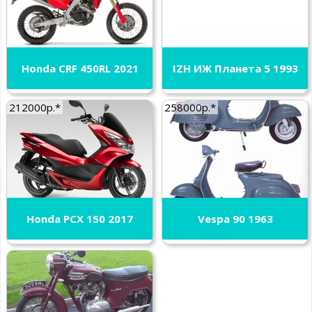
Honda CRF 450RL 2021
IZH ИЖ Планета 5 1993
212000р.*
258000р.*
Honda PCX 150 2017
Vespa 90 1963