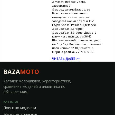
&mdash; первое место,
завоеванное
&laquo;уралами&raquo; во
Всесоюзных испытаниях
мотоциклов на первенство
заводской марки в 1970 и 1971
годах.&nbsp; Размеры деталей
&laquo;Урал-2&raquo;
&laquo;Урал-3&raquo; Диаметр
шатунного пальца, мм 36 40
Ширина нижней головки шатуна,
мм 15,2 17,2 Количество роликов в
подшипнике 12 18 Диаметр и
ширина ролика, мм 7; 10 5; 12
ЧИТАТЬ ДАЛЕЕ >>
BAZA
MOTO
Каталог мотоциклов, характеристики,
сравнение моделей и аналитика по
объявлениям.
КАТАЛОГ
Поиск по моделям
Марки мотоциклов