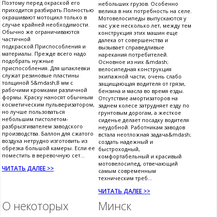
Поэтому перед окраской его
небольших грузов. Особенно
приходится разбирать.Полностью
велика в них потребность на селе.
окрашивают мотоцикл только в
Мотовелосипеды выпускаются у
случае крайней необходимости.
нас уже несколько лет, между тем
Обычно же ограничиваются
конструкция этих машин еще
частичной
далека от совершенства и
подкраской.Приспособления и
вызывает справедливые
материалы. Прежде всего надо
нарекания потребителей.
подобрать нужные
Основное из них &mdash;
приспособления. Для шпаклевки
велосипедная конструкция
служат резиновые пластины
экипажной части, очень слабо
толщиной 5&mdash;8 мм с
защищающая водителя от грязи,
рабочими кромками различной
бензина и масла во время езды.
формы. Краску наносят обычным
Отсутствие амортизаторов на
косметическим пульверизатором,
заднем колесе затрудняет езду по
но лучше пользоваться
грунтовым дорогам, а жесткое
небольшим пистолетом-
сиденье делает посадку водителя
разбрызгивателем заводского
неудобной. Работникам заводов
производства. Баллон для сжатого
встала неотложная задача&mdash;
воздуха нетрудно изготовить из
создать надежный и
обрезка большой камеры. Если ее
быстроходный,
поместить в веревочную сет...
комфортабельный и красивый
мотовелосипед, отвечающий
ЧИТАТЬ ДАЛЕЕ >>
самым современным
техническим треб...
ЧИТАТЬ ДАЛЕЕ >>
О некоторых
Минск