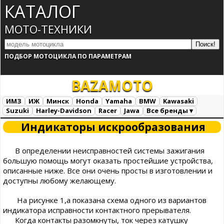
КАТАЛОГ
МОТО-ТЕХНИКИ
ПОДБОР МОТОЦИКЛА ПО ПАРАМЕТРАМ
BAZA
MOTO
ИМЗ
ИЖ
Минск
Honda
Yamaha
BMW
Kawasaki
Suzuki
Harley-Davidson
Racer
Jawa
Все бренды ▾
Все марки
Загрузка...
Индикаторы искрообразования
В определении неисправностей системы зажигания
большую помощь могут оказать простейшие устройства,
описанные ниже. Все они очень просты в изготовлении и
доступны любому желающему.
На рисунке 1,а показана схема одного из вариантов
индикатора исправности контактного прерывателя.
Когда контакты разомкнуты, ток через катушку