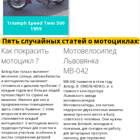
Triumph Speed Twin 500
1959
Пять случайных статей о мотоциклах:
Как покрасить
Мотовелосипед
мотоцикл ?
Львовянка
МВ-042
&nbsp;Как только выглянет
весеннее солнце, автомобилисты
и мотоциклисты начинают
МВ-042 появится в этом году
готовиться к дальним пробегам. С
&nbsp; В. ОМЕЛЬЧЕНКО, и. о.
каждым годом все больше людей
главного конструктора
путешествует по стране на
Львовского завода
машинах. Именно для них и
мотовелосипедов
предназначены помещаемые
Мотовелосипеды, эти легкие,
здесь советы бывалых. С этим
недорогие двухколесные машины
вопросом в весенние дни
заняли прочное место в быту
сталкивается каждый
советского человека. Они нужны
мотоциклист. У мотоцикла много
многим &mdash; молодым и
труднодоступных для очистки и
пожилым, для поездки на работу,
покраски участков, особенно в
для загородных прогулок,
местах сопряжения деталей.
наконец, для перевозки