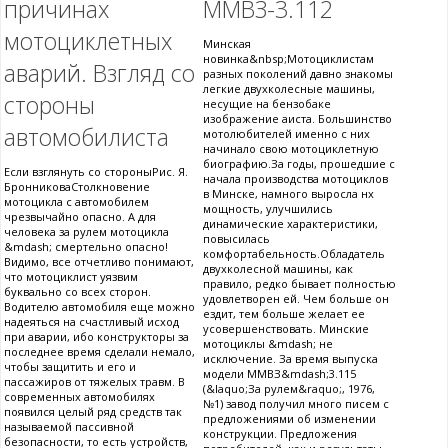
причинах
ММВЗ-3.112
мотоциклетных
Минская
новинка&nbsp;Мотоциклистам
аварий. Взгляд со
разных поколений давно знакомы
легкие двухколесные машины,
стороны
несущие на бензобаке
изображение аиста. Большинство
автомобилиста
мотолюбителей именно с них
начинало свою мотоциклетную
биографию.За годы, прошедшие с
Если взглянуть со стороныРис. Я.
начала производства мотоциклов
БронниковаСтолкновение
в Минске, намного выросла нх
мотоцикла с автомобилем
мощность, улучшились
чрезвычайно опасно. А для
динамические характеристики,
человека за рулем мотоцикла
повысилась
&mdash; смертельно опасно!
комфортабельность.Обладатель
Видимо, все отчетливо понимают,
двухколесной машины, как
что мотоциклист уязвим
правило, редко бывает полностью
буквально со всех сторон.
удовлетворен ей. Чем больше он
Водителю автомобиля еще можно
ездит, тем больше желает ее
надеяться на счастливый исход
усовершенствовать. Минские
при аварии, ибо конструкторы за
мотоциклы &mdash; не
последнее время сделали немало,
исключение. За время выпуска
чтобы защитить и его и
модели ММВЗ&mdash;3.115
пассажиров от тяжелых травм. В
(&laquo;За рулем&raquo;, 1976,
современных автомобилях
№1) завод получил много писем с
появился целый ряд средств так
предложениями об изменении
называемой пассивной
конструкции. Предложения
безопасности, то есть устройств,