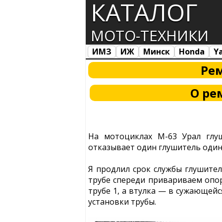
КАТАЛОГ
МОТО-ТЕХНИКИ
ИМЗ
ИЖ
Минск
Honda
Y
Все марки
Загрузка...
Рем
О ре
На мотоциклах М-63 Урал глуш
отказывает один глушитель один 
Я продлил срок службы глушител
трубе спереди привариваем опор
трубе 1, а втулка — в сужающейс
установки трубы.