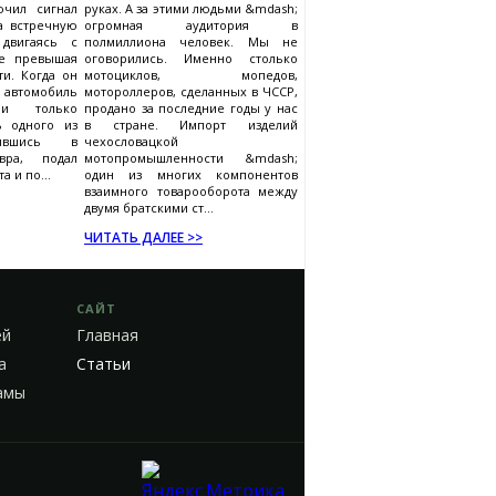
ючил сигнал
руках. А за этими людьми &mdash;
а встречную
огромная аудитория в
двигаясь с
полмиллиона человек. Мы не
е превышая
оговорились. Именно столько
и. Когда он
мотоциклов, мопедов,
й автомобиль
мотороллеров, сделанных в ЧССР,
и только
продано за последние годы у нас
ь одного из
в стране. Импорт изделий
ившись в
чехословацкой
вра, подал
мотопромышленности &mdash;
а и по...
один из многих компонентов
взаимного товарооборота между
двумя братскими ст...
ЧИТАТЬ ДАЛЕЕ >>
САЙТ
ей
Главная
а
Статьи
амы