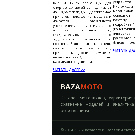
устройства
К-55 и К-175 равна 6,5. Для
Инструкци
спортивных целей ее поднимают
мотоцикл
до 8,5&mdash;9,5. Достигаемое
освещают 
при этом повышение мощности
поэтому
двигателя объясняется
подробнее
увеличением максимального
(конструкци
давления вспышки и,
январском
следовательно, среднего
рулем&raq
эффективного давления на
&mdash; трех
поршень. Если повышать степень
сжатия больше чем до 9,5,
ЧИТАТЬ ДАЛ
прирост мощности получается
незначительный, но
максимальное давлени...
ЧИТАТЬ ДАЛЕЕ >>
BAZA
MOTO
Каталог мотоциклов, характерист
сравнение моделей и аналитика
объявлениям.
© 2014-2026 Bazamoto.ru
Каталог и стати