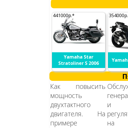
441000р.*
354000р
Yamaha Star
Yamaha
Stratoliner S 2006
П
Как повысить
Обслу
мощность
генер
двухтактного
и 
двигателя. На
регуля
примере
на 