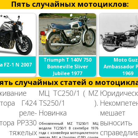
Пять случайных мотоциклов:
.*
Triumph T 140V 750
Moto Guz
 FZ-1 N 2007
Bonneville Sliver
Ambassador P
Jubilee 1977
1969
ять случайных статей о мотоцикла
живание
МЦ ТС250/1 ( MZ
Юридическ
атора Г424
TS250/1 ).
Некомпете
реле-
Новинка
мешает 
тора РР330
выносить
Обновленный MZ TS250/1 МЦ
модели ТС250/1 В сентябре 1976
тяжелых
справедли
года с конвейера мотоциклетного
завода МЦ в Цшопау (ГДР) сошли