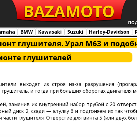
BAZA
MOTO
ПО
amaha
BMW
Kawasaki
Suzuki
Harley-Davidson
онт глушителя. Урал М63 и подоб
монте глушителей
ители выходят из строя из-за разрушения (прогара
грушитель, и тогда при больших оборотах двигателя м
ей, заменив их внутренний набор трубой с 20 отверсти
ный диск 2, сзади — втулку 6 и подгоняем их так чтоб
я части глушителя. Отверстие для винта 5 (или двух бо