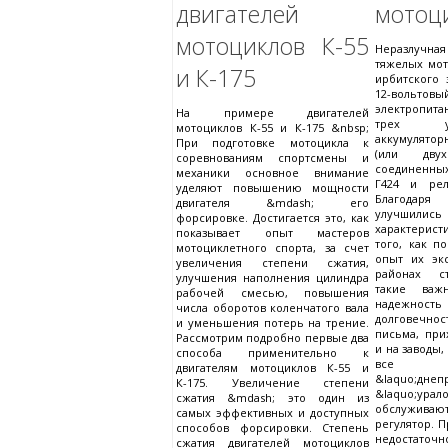
двигателей
мотоц
мотоциклов К-55
Неразлучна
тяжелых мот
и К-175
ирбитского 
12-воль
электропит
На примере двигателей
трех у
мотоциклов К-55 и К-175 &nbsp;
аккумулято
При подготовке мотоцикла к
(или двух
соревнованиям спортсмены и
соединенных
механики основное внимание
Г424 и рел
уделяют повышению мощности
Благодаря
двигателя &mdash; его
улучшились
форсировке. Достигается это, как
характерис
показывает опыт мастеров
того, как п
мотоциклетного спорта, за счет
опыт их эк
увеличения степени сжатия,
районах с
улучшения наполнения цилиндра
такие важ
рабочей смесью, повышения
наде
числа оборотов коленчатого вала
долговечнос
и уменьшения потерь на трение.
письма, пр
Рассмотрим подробно первые два
и на заводы,
способа применительно к
все 
двигателям мотоциклов К-55 и
&laquo;д
К-175. Увеличение степени
&laquo;урал
сжатия &mdash; это один из
обслуживаю
самых эффективных и доступных
регулятор. 
способов форсировки. Степень
недостат
сжатия двигателей мотоциклов