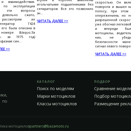
 и взаимодействия.
скоростью. Он вкл
игольчатыми подшипниками без
и по эксплуатации
поворота и вышел н
сепараторов. Все это позволило
ов эти вопросы
полосу, при этом 
зн...
довольно сжато,
опережением, но н
 рассмотрим их
разрешенной скорост
ЧИТАТЬ ДАЛЕЕ >>
.Генератор Г424
уже обогнал легково
я его была описана в
и впереди был
 номере &laquo;За
мотоциклы, водител
uo; за 1975 год)
них, не убед
фазная син...
безопасности мане
сигнал левого поворот
ЕЕ >>
ЧИТАТЬ ДАЛЕЕ >>
КАТАЛОГ
ПОДБОР
Поиск по моделям
Сравнение модел
ики,
Марки мотоциклов
Подбор мотоцикл
 по
Классы мотоциклов
Размещение рекл
стика мотоциклов
partners@bazamoto.ru