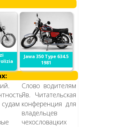
zi
Jawa 350 Type 634.5
olizia
1981
х:
ий.
Слово водителям
нтность
Яв. Читательская
судам
конференция для
владельцев
вые
чехословацких