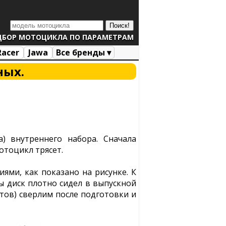
ДБОР МОТОЦИКЛА ПО ПАРАМЕТРАМ
Racer
Jawa
Все бренды ▾
ных.
) внутреннего набора. Сначала
отоцикл трясет.
ями, как показано на рисунке. К
ы диск плотно сидел в выпускной
лтов) сверлим после подготовки и