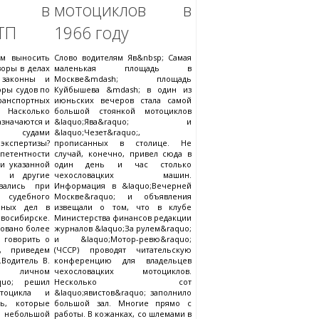
ры в
мотоциклов в
ТП
1966 году
ам выносить
Слово водителям Яв&nbsp; Самая
оры в делах
маленькая площадь в
 законны и
Москве&mdash; площадь
ры судов по
Куйбышева &mdash; в один из
ранспортных
июньских вечеров стала самой
Насколько
большой стоянкой мотоциклов
значаются и
&laquo;Ява&raquo; и
 судами
&laquo;Чезет&raquo;,
кспертизы?
прописанных в столице. Не
петентности
случай, конечно, привел сюда в
и указанной
один день и час столько
и и другие
чехословацких машин.
вались при
Информация в &laquo;Вечерней
 судебного
Москве&raquo; и объявления
бных дел в
извещали о том, что в клубе
восибирске.
Министерства финансов редакции
довано более
журналов &laquo;За рулем&raquo;
 говорить о
и &laquo;Мотор-ревю&raquo;
х, приведем
(ЧССР) проводят читательскую
Водитель В.
конференцию для владельцев
чном
чехословацких мотоциклов.
aquo; решил
Несколько сот
тоцикла и
&laquo;явистов&raquo; заполнило
ль, которые
большой зал. Многие прямо с
 небольшой
работы. В кожанках, со шлемами в