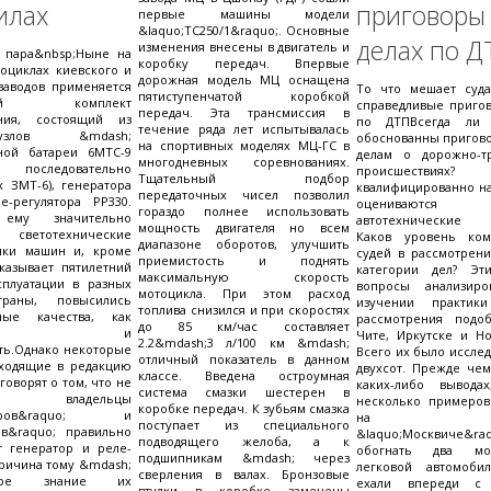
илах
пригово
первые машины модели
&laquo;ТС250/1&raquo;. Основные
делах по Д
изменения внесены в двигатель и
я пара&nbsp;Ныне на
коробку передач. Впервые
оциклах киевского и
дорожная модель МЦ оснащена
заводов применяется
То что мешает суд
пятиступенчатой коробкой
товый комплект
справедливые пригов
передач. Эта трансмиссия в
ания, состоящий из
по ДТПВсегда ли
течение ряда лет испытывалась
злов &mdash;
обоснованны пригово
на спортивных моделях МЦ-ГС в
рной батареи 6МТС-9
делам о дорожно-т
многодневных соревнованиях.
 последовательно
происшествиях? 
Тщательный подбор
 ЗМТ-6), генератора
квалифицированно на
передаточных чисел позволил
е-регулятора РР330.
оцениваются
гораздо полнее использовать
 ему значительно
автотехнические э
мощность двигателя но всем
 светотехнические
Каков уровень ком
диапазоне оборотов, улучшить
тики машин и, кроме
судей в рассмотрени
приемистость и поднять
оказывает пятилетний
категории дел? Эт
максимальную скорость
сплуатации в разных
вопросы анализиро
мотоцикла. При этом расход
траны, повысились
изучении практики
топлива снизился и при скоростях
ные качества, как
рассмотрения подо
до 85 км/час составляет
жность и
Чите, Иркутске и Но
2.2&mdash;3 л/100 км &mdash;
ть.Однако некоторые
Всего их было иссле
отличный показатель в данном
иходящие в редакцию
двухсот. Прежде чем
классе. Введена остроумная
 говорят о том, что не
каких-либо вывода
система смазки шестерен в
владельцы
несколько примеров.
коробке передач. К зубьям смазка
непров&raquo; и
на ли
поступает из специального
ов&raquo; правильно
&laquo;Москвиче&r
подводящего желоба, а к
т генератор и реле-
обогнать два мо
подшипникам &mdash; через
Причина тому &mdash;
легковой автомоби
сверления в валах. Бронзовые
очное знание их
ехали впереди с
втулки в коробке заменены