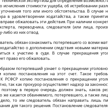
и технической экспертизы для определения возможнос
о исчисления стоимости ущерба, об истребовании раз
уточнения того или иного обстоятельства. В случае 
ора в удовлетворении ходатайства, а также принят
вправе обжаловать эти действия. При наличии конкре
ксперта, переводчика, следователя (или лица, произ
-либо из них отвод.
ователь обязан ознакомить потерпевшего со всеми мат
 ходатайство о дополнении следствия новыми матери
иться к участию в суде. В случае прекращения уг
ет право его обжаловать.
образом потерпевший узнает о прекращении уголовно
м копию постановления на этот счет. Такое требов
УПК РСФСР копию постановления о прекращении уголо
тно, так как прокурор осуществляет надзор за законно
 поэтому в первую очередь должен знать, каков рез
о же касается обвиняемого, потерпевшего, а также лиц
 дело, то им следователь обязан направить лишь пи
ования для такого решения. Постановление следовател