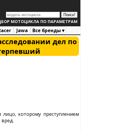
ДБОР МОТОЦИКЛА ПО ПАРАМЕТРАМ
Racer
Jawa
Все бренды ▾
асследовании дел по
отерпевший
я лицо, которому преступлением
 вред.