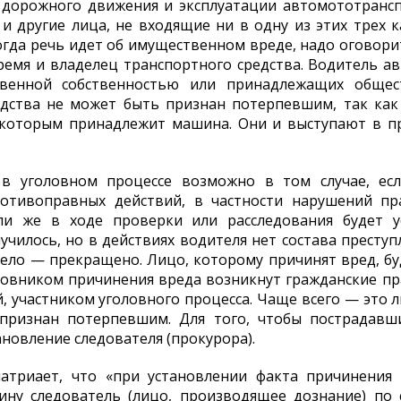
 дорожного движения и эксплуатации автомототранс
и другие лица, не входящие ни в одну из этих трех 
огда речь идет об имущественном вреде, надо оговори
ремя и владелец транспортного средства. Водитель авт
твенной собственностью или принадлежащих общес
дства не может быть признан потерпевшим, так как
которым принадлежит машина. Они и выступают в пр
в уголовном процессе возможно в том случае, есл
противоправных действий, в частности нарушений пр
сли же в ходе проверки или расследования будет у
училось, но в действиях водителя нет состава преступ
 дело — прекращено. Лицо, которому причинят вред, бу
овником причинения вреда возникнут гражданские п
й, участником уголовного процесса. Чаще всего — это 
признан потерпевшим. Для того, чтобы пострадавш
новление следователя (прокурора).
атриает, что «при установлении факта причинения 
ину следователь (лицо, производящее дознание) по 