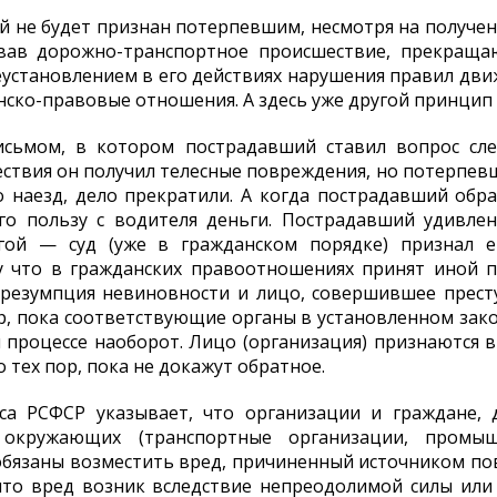
ий не будет признан потерпевшим, несмотря на получен
довав дорожно-транспортное происшествие, прекраща
еустановлением в его действиях нарушения правил движ
нско-правовые отношения. А здесь уже другой принцип
исьмом, в котором пострадавший ставил вопрос сле
твия он получил телесные повреждения, но потерпев
 наезд, дело прекратили. А когда пострадавший обр
его пользу с водителя деньги. Пострадавший удивлен
гой — суд (уже в гражданском порядке) признал 
у что в гражданских правоотношениях принят иной п
резумпция невиновности и лицо, совершившее престу
р, пока соответствующие органы в установленном зако
 процессе наоборот. Лицо (организация) признаются 
 тех пор, пока не докажут обратное.
са РСФСР указывает, что организации и граждане, 
окружающих (транспортные организации, промышл
, обязаны возместить вред, причиненный источником по
 что вред возник вследствие непреодолимой силы или