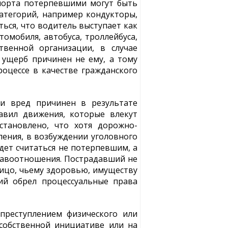
порта потерпевшими могут быть
категорий, например кондукторы,
ться, что водитель выступает как
омобиля, автобуса, троллейбуса,
твенной организации, в случае
 ущерб причинен не ему, а тому
оцессе в качестве гражданского
и вред причинен в результате
авил движения, которые влекут
становлено, что хотя дорожно-
ления, в возбуждении уголовного
дет считаться не потерпевшим, а
равоотношения. Пострадавший не
лицо, чьему здоровью, имуществу
ий обрел процессуальные права
преступлением физического или
собственной инициативе или на