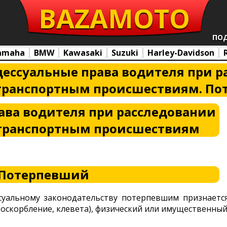
BAZA
MOTO
ПО
amaha
BMW
Kawasaki
Suzuki
Harley-Davidson
ессуальные права водителя при р
транспортным происшествиям. П
ава водителя при расследовании
-транспортным происшествиям
Потерпевший
суальному законодательству потерпевшим признаетс
оскорбление, клевета), физический или имущественный