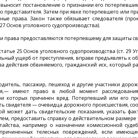
 выносит постановление о признании его потерпевши
о представителя. Затем при явке потерпевшего или при
ные права. Закон также обязывает следователя (прок
 27 Основ уголовного судопроизводства).
и права предоставляются потерпевшему для защиты св
 статье 25 Основ уголовного судопроизводства (ст. 29 
льный ущерб от преступления, вправе предъявлять к о
а действия обвиняемого, гражданский иск, который ра
итель, пассажир, пешеход и другие участники дорож
ия,— имеют право в любой момент расследовани
при которых причинен вред. Потерпевший или его пр
ть свидетеля — очевидца дорожного происшествия, с
ой может дать свидетельские показания, указать фа
ем, предоставить справку о действительном размере у
тайства, например о назначении комиссионной суде
 причиненных телесных повреждений, если имеюще