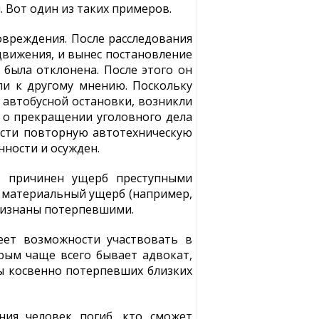
 Вот один из таких примеров.
овреждения. После расследования
движения, и вынес постановление
была отклонена. После этого он
ли к другому мнению. Поскольку
 автобусной остановки, возникли
е о прекращении уголовного дела
ести повторную автотехническую
нности и осужден.
но причинен ущерб преступными
, материальный ущерб (например,
признаны потерпевшими.
еет возможности участвовать в
орым чаще всего бывает адвокат,
ы косвенно потерпевших близких
ния человек погиб, кто сможет