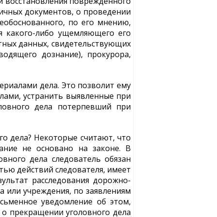
ти восстановления поврежденного
личных документов, о проведении
необоснованного, по его мнению,
ия какого-либо ущемляющего его
тных данных, свидетельствующих
водящего дознание), прокурора,
ериалами дела. Это позволит ему
алами, устранить выявленные при
оловного дела потерпевший при
го дела? Некоторые считают, что
ание не основано на законе. В
вного дела следователь обязан
стью действий следователя, имеет
ультат расследования дорожно-
а или учреждения, по заявлениям
сьменное уведомление об этом,
я о прекращении уголовного дела