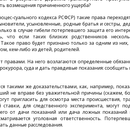
ать возмещения причиненного ущерба?
роцес-суального кодекса РСФСР) такие права переходя
новители, усыновленные, родные братья и сестры, дед, 
олько в случае гибели потерпевшего защита его интер
ь, что если таких близких родственников нескол
Такое право будет признано только за одним из них,
м, кем-либо из детей, родителей.
 правами. На него возлагаются определенные обязан
прокурора, суда и дать правдивые показания: сообщить в
я такими же доказательствами, как, например, показ
ий не вправе без уважительной причины (скажем, бо
могут пригласить для осмотра места происшествия, тр
й ставки, для следственного эксперимента, могут по
шего от дачи показаний или дача ложных показаний 
сматривается уголовная ответственность. Потерпе
ать данные расследования.