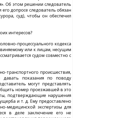
м». Об этом решении следователь
 его допросе следователь обязан
урора, суд), чтобы он обеспечил
оих интересов?
Уголовно-процессуального кодекса
бвиняемому или к лицам, несущим
ссматривается судом совместно с
но-транспортного происшествия,
я давать показания по поводу
едставитель могут представлять
ообщить номер проезжавшей в это
кты, подтверждающие нарушения
щерба и т. д. Ему предоставлено
бно-медицинской экспертизы для
еся в деле заключение его не