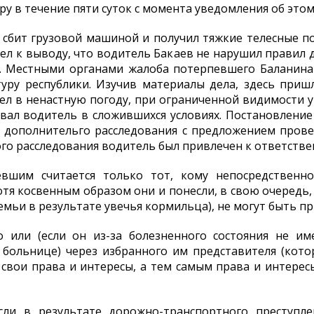
 в течение пяти суток с момента уведомления об этом.
сбит грузовой машиной и получил тяжкие телесные п
ел к выводу, что водитель Бакаев не нарушил правил 
. Местными органами жалоба потерпевшего Баланина 
туру республики. Изучив материалы дела, здесь приш
л в ненастную погоду, при ограниченной видимости у
вал водитель в сложившихся условиях. Постановлени
я дополнительго расследования с предложением пров
го расследования водитель был привлечен к ответстве
евшим считается только тот, кому непосредствен
хотя косвенным образом они и понесли, в свою очередь
емьи в результате увечья кормильца), не могут быть 
 или (если он из-за болезненного состояния не им
в больнице) через избранного им представителя (кот
свои права и интересы, а тем самым права и интерес
если в результате дорожно-транспортного преступле