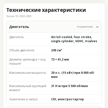
Технические характеристики
Suzuki TU 250X 2005
Двигатель
6 параметров
Двигатель
Air/oil-cooled, four stroke,
single cylinder, SOHC, 4 valves
Объём двигателя
249 см³
Диаметр цилиндра × ход
72 × 61,2 мм
поршня
Максимальная мощность
20 л.с. (15 кВт) при 8 000 об/
мин
Максимальный крутящий
21 Н·м при 5 500 об/мин
момент
Зажигание и запуск
CDI, электростартер