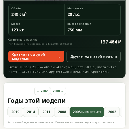
Объём
Мощность
249 см³
20 л.с.
Масса
Высота сиденья
123 кг
750 мм
Средняя цена в архиве
137 464 ₽
По 14 объявлениям из архива · 24.10.2016–25.06.2026
Сравнить с другой
→
Другие годы этой модели
моделью
Suzuki TU 250X 2005 — объём 249 см³, мощность 20 л.с., масса 123 кг.
Ниже — характеристики, другие годы и модели для сравнения.
← 2002
2008 →
Годы этой модели
2019
2014
2011
2008
2005
2002
19
ВЫ СМОТРИТЕ
Карточки объединены по названию. Поколение и комплектация могут отличаться.