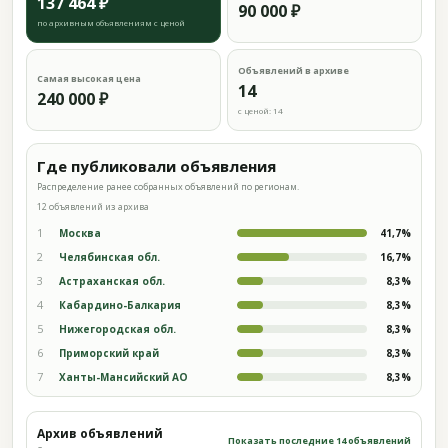
137 464 ₽
90 000 ₽
по архивным объявлениям с ценой
Объявлений в архиве
Самая высокая цена
14
240 000 ₽
с ценой: 14
Где публиковали объявления
Распределение ранее собранных объявлений по регионам.
12 объявлений из архива
1
Москва
41,7%
2
Челябинская обл.
16,7%
3
Астраханская обл.
8,3%
4
Кабардино-Балкария
8,3%
5
Нижегородская обл.
8,3%
6
Приморский край
8,3%
7
Ханты-Мансийский АО
8,3%
Архив объявлений
Показать последние 14 объявлений