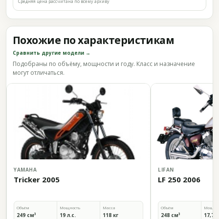
Средняя цена рассчитана по всему архиву
Похожие по характеристикам
Сравнить другие модели →
Подобраны по объёму, мощности и году. Класс и назначение
могут отличаться.
YAMAHA
LIFAN
Tricker 2005
LF 250 2006
Объём
Мощность
Масса
Объём
Мощно
249 см³
19 л.с.
118 кг
248 см³
17,7 л