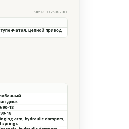
Suzuki TU 250X 2011
ступенчатая, цепной привод
рабанный
ин диск
0/90-18
/90-18
inging arm, hydraulic dampers,
l springs
lescopic, hydraulic dampers,