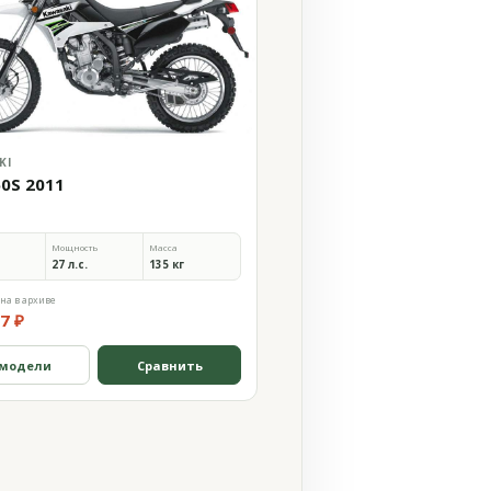
KI
50S 2011
Мощность
Масса
27 л.с.
135 кг
на в архиве
7 ₽
 модели
Сравнить