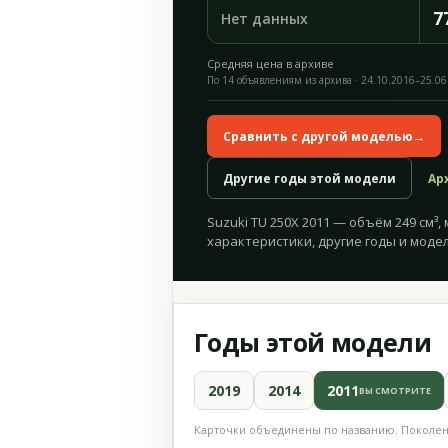
7
Нет данных
Средняя цена в архиве
По 14 объявлениям из архива · 24.10.2016–25.06
Сравнить с другой моделью
→
Другие годы этой модели
Ар
Suzuki TU 250X 2011 — объём 249 см³, 
характеристики, другие годы и модел
Годы этой модели
2019
2014
2011
ВЫ СМОТРИТЕ
Карточки объединены по названию. Поколени