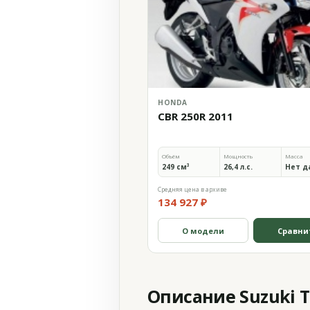
HONDA
CBR 250R 2011
Объём
Мощность
Масса
249 см³
26,4 л.с.
Нет д
Средняя цена в архиве
134 927 ₽
О модели
Сравни
Описание Suzuki T