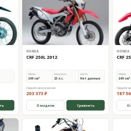
HONDA
HONDA
CRF 250L 2012
CRF 2
Объём
Мощность
Масса
Объём
249 см³
23 л.с.
Нет данных
249 см³
Средняя цена в архиве
Средняя це
203 373 ₽
187 56
ть
О модели
Сравнить
О