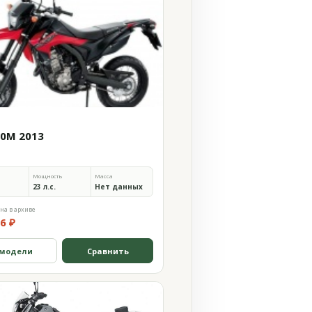
50M 2013
Мощность
Масса
23 л.с.
Нет данных
на в архиве
6 ₽
 модели
Сравнить