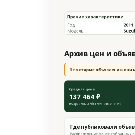
Прочие характеристики
Год
2011
Модель
Suzu
Архив цен и объя
Это старые объявления; они 
Средняя цена
137 464 ₽
по архивным объявлениям с ценой
Где публиковали объя
Распределение ранее собранных о