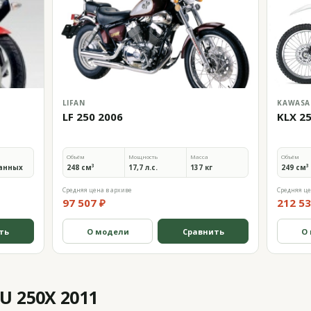
LIFAN
KAWASA
LF 250 2006
KLX 2
Объём
Мощность
Масса
Объём
анных
248 см³
17,7 л.с.
137 кг
249 см³
Средняя цена в архиве
Средняя це
97 507 ₽
212 53
ть
О модели
Сравнить
О
U 250X 2011