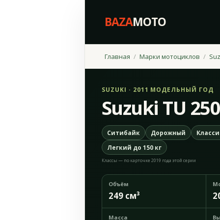
BAZA
MOTO
Главная
Марки мотоциклов
Suz
SUZUKI · 2011 МОДЕЛЬНЫЙ ГОД
Suzuki TU 25
Ситибайк
Дорожный
Класси
Легкий до 150 кг
Классы — по карточке 2019 года этой серии
Объём
М
249 см³
2
Масса
Вы