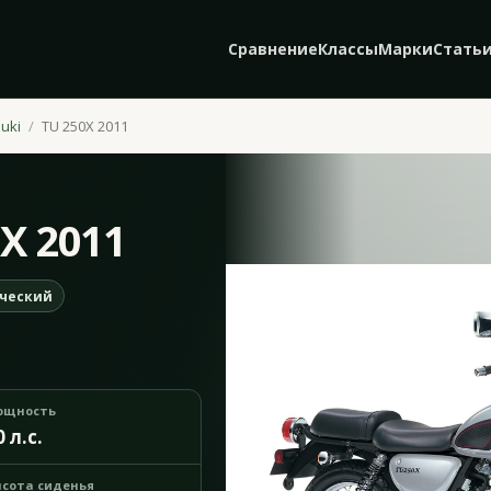
Сравнение
Классы
Марки
Стать
uki
TU 250X 2011
0X 2011
ческий
ощность
0 л.с.
сота сиденья