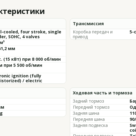
актеристики
Трансмиссия
il-cooled, four stroke, single
Коробка передач и
5-
der, SOHC, 4 valves
привод
м³
61,2 мм
с. (15 кВт) при 8 000 об/мин
м при 5 500 об/мин
ronic ignition (fully
istorized) / electric
Ходовая часть и тормоза
Задний тормоз
Ба
мм
Передний тормоз
Од
kg
Задняя шина
11
Передняя шина
90
Задняя подвеска
Sw
coi
Передняя подвеска
Te