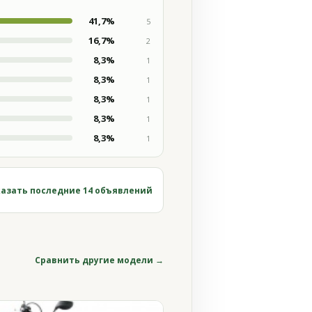
41,7%
5
16,7%
2
8,3%
1
8,3%
1
8,3%
1
8,3%
1
8,3%
1
азать последние 14 объявлений
Сравнить другие модели →