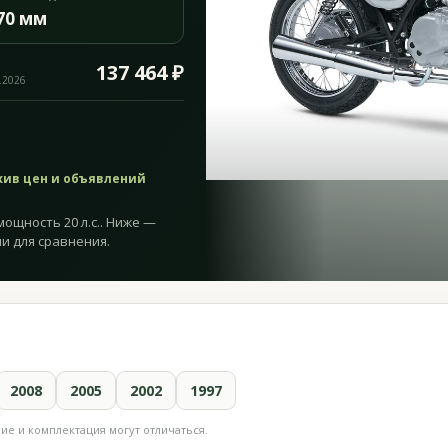
70 мм
137 464 ₽
.2026
хив цен и объявлений
мощность 20 л.с.. Ниже —
и для сравнения.
2008
2005
2002
1997
е и комплектация могут отличаться.