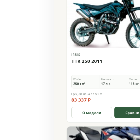
IRBIS
TTR 250 2011
Объём
Мощность
Масса
250 см³
17 л.с.
118 кг
Средняя цена в архиве
83 337 ₽
О модели
Сравни