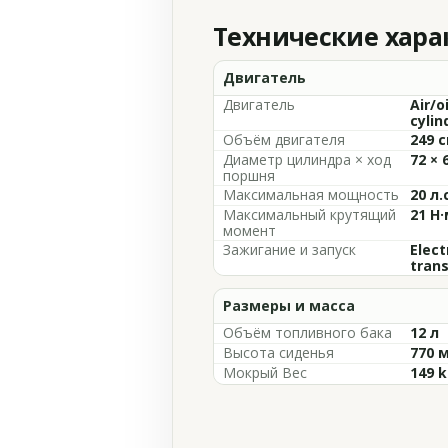
Технические хар
Двигатель
Двигатель
Air/o
cylin
Объём двигателя
249 с
Диаметр цилиндра × ход
72 × 
поршня
Максимальная мощность
20 л.
Максимальный крутящий
21 Н·
момент
Зажигание и запуск
Elect
trans
Размеры и масса
Объём топливного бака
12 л
Высота сиденья
770 
Мокрый Вес
149 