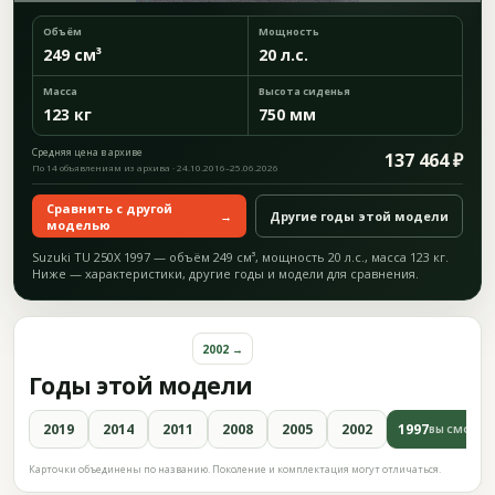
Объём
Мощность
249 см³
20 л.с.
Масса
Высота сиденья
123 кг
750 мм
Средняя цена в архиве
137 464 ₽
По 14 объявлениям из архива · 24.10.2016–25.06.2026
Сравнить с другой
→
Другие годы этой модели
моделью
Suzuki TU 250X 1997 — объём 249 см³, мощность 20 л.с., масса 123 кг.
Ниже — характеристики, другие годы и модели для сравнения.
2002 →
Годы этой модели
2019
2014
2011
2008
2005
2002
1997
ВЫ СМОТРИ
Карточки объединены по названию. Поколение и комплектация могут отличаться.