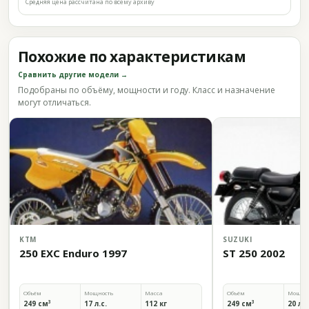
Средняя цена рассчитана по всему архиву
Похожие по характеристикам
Сравнить другие модели →
Подобраны по объёму, мощности и году. Класс и назначение
могут отличаться.
KTM
SUZUKI
250 EXC Enduro 1997
ST 250 2002
Объём
Мощность
Масса
Объём
Мощно
249 см³
17 л.с.
112 кг
249 см³
20 л.с