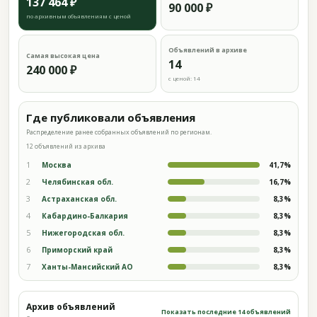
137 464 ₽
90 000 ₽
по архивным объявлениям с ценой
Объявлений в архиве
Самая высокая цена
14
240 000 ₽
с ценой: 14
Где публиковали объявления
Распределение ранее собранных объявлений по регионам.
12 объявлений из архива
1
Москва
41,7%
2
Челябинская обл.
16,7%
3
Астраханская обл.
8,3%
4
Кабардино-Балкария
8,3%
5
Нижегородская обл.
8,3%
6
Приморский край
8,3%
7
Ханты-Мансийский АО
8,3%
Архив объявлений
Показать последние 14 объявлений