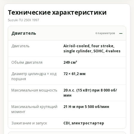
Технические характеристики
Suzuki TU 250X 1997
Двигатель
6 параметров
Двигатель
Air/oil-cooled, four stroke,
single cylinder, SOHC, 4 valves
Объём двигателя
249 см³
Диаметр цилиндра × ход
72 × 61,2 мм
поршня
Максимальная мощность
20 л.с. (15 кВт) при 8 000 об/
мин
Максимальный крутящий
21 Н·м при 5 500 об/мин
момент
Зажигание и запуск
CDI, электростартер