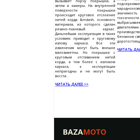
вызывает порчу покрышки, а
подчеркив
затем и камеры. На внутренней
народнохозя
поверхности покрышки
значимо
происходит круговое отслоение
токсичности
нитей корда &mdash; основного
выбрасывае
материала, из которого сделан
двигателями
резино-тканевый каркас.
производст
Дальнейшая эксплуатация в таких
бензинов св
условиях приводит к круговому
дорогостоящи
излому каркаса. Все эти
изменения могут быть внешне
ЧИТАТЬ ДАЛ
малозаметны. Но покрышки с
круговым отставанием нитей
корда, а тем более с изломом
каркаса, к эксплуатации
непригодны и не могут быть
восста...
ЧИТАТЬ ДАЛЕЕ >>
BAZA
MOTO