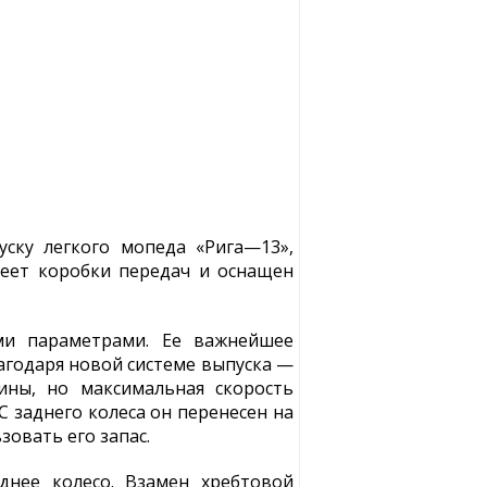
ску легкого мопеда «Рига—13»,
меет коробки передач и оснащен
ми параметрами. Ее важнейшее
лагодаря новой системе выпуска —
ины, но максимальная скорость
С заднего колеса он перенесен на
овать его запас.
днее колесо. Взамен хребтовой