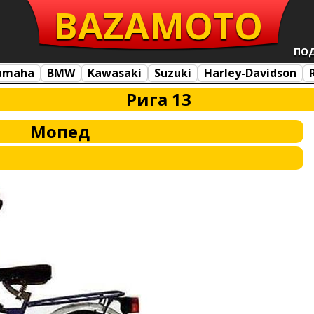
BAZA
MOTO
ПО
amaha
BMW
Kawasaki
Suzuki
Harley-Davidson
Рига 13
Мопед