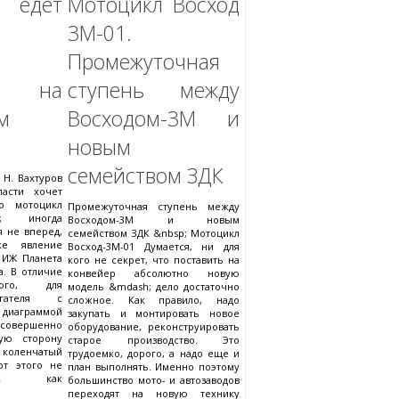
 едет
Мотоцикл Восход
3М-01.
Промежуточная
ы на
ступень между
м
Восходом-3М и
новым
семейством ЗДК
 Н. Вахтуров
ласти хочет
о мотоцикл
Промежуточная ступень между
uo; иногда
Восходом-3М и новым
я не вперед,
семейством ЗДК &nbsp; Мотоцикл
же явление
Восход-3М-01 Думается, ни для
 ИЖ Планета
кого не секрет, что поставить на
а. В отличие
конвейер абсолютно новую
ного, для
модель &mdash; дело достаточно
игателя с
сложное. Как правило, надо
иаграммой
закупать и монтировать новое
 совершенно
оборудование, реконструировать
кую сторону
старое производство. Это
 коленчатый
трудоемко, дорого, а надо еще и
от этого не
план выполнять. Именно поэтому
так как
большинство мото- и автозаводов
переходят на новую технику