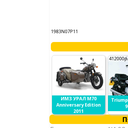
1983N07P11
412000р
ИМЗ УРАЛ M70
Triump
Anniversary Edition
9
2011
П