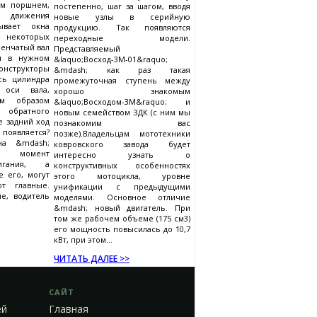
им поршнем,
постепенно, шаг за шагом, вводя
я движения
новые узлы в серийную
ывает окна
продукцию. Так появляются
екоторых
переходные модели.
ленчатый вал
Представляемый
я в нужном
&laquo;Восход-3М-01&raquo;
нструкторы
&mdash; как раз такая
сь цилиндра
промежуточная ступень между
оси вала,
хорошо знакомым
им образом
&laquo;Восходом-3М&raquo; и
братного
новым семейством ЗДК (с ним мы
 задний ход
познакомим вас
оявляется?
позже).Владельцам мототехники
на &mdash;
ковровского завода будет
 момент
интересно узнать о
игания, а
конструктивных особенностях
 его, могут
этого мотоцикла, уровне
т главные.
унификации с предыдущими
ие, водитель
моделями. Основное отличие
&mdash; новый двигатель. При
том же рабочем объеме (175 см3)
его мощность повысилась до 10,7
кВт, при этом...
ЧИТАТЬ ДАЛЕЕ >>
САЙТ
ей
Главная