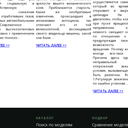
осуществляется сам
ает социальную и
зрелости вашего механического
который во врем
йственную
коня. Приближается старость.
открывает и закр
сть снижения
Какие же необратимые
цилиндра. На н
 отработавших газов,
изменения, происшедшие в
двигателях, чтобы ко
мых автомобильными
механизмах мотоцикла, так
при пуске вращалс
.Современное
отличают его от той
направлении, ко
во высокооктановых
великолепной, восхищавшей
немного смещают о
язано с применением
своего владельца машины, какой
по отношению к 
х техноло...
она была ...
предупреждая так
возможность о
ЕЕ >>
ЧИТАТЬ ДАЛЕЕ >>
вращения. Почему же
иногда все-таки п
Причина здесь од
неправильный
опережения заж
условия, вызывающие
быть различны. Во
1.Регулируя зажиган
по ошибке установи...
ЧИТАТЬ ДАЛЕЕ >>
КАТАЛОГ
ПОДБОР
Поиск по моделям
Сравнение модел