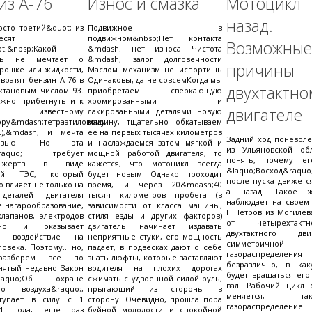
из А-76
Износ и смазка
Мотоцикл
назад.
осто третий&quot; из
Подвижное в
есят
подвижном&nbsp;Нет контакта
Возможные
t;&nbsp;Какой
&mdash; нет износа Чистота
ель не мечтает о
&mdash; залог долговечности
причин
рошке или жидкости,
Маслом механизм не испортишь
вратят бензин А-76 в
Одинаковы, да не совсемКогда мы
двухтактно
ктановым числом 93.
приобретаем сверкающую
ожно прибегнуть и к
хромированными и
двигателе
известному
лакированными деталями новую
ору&mdash;тетраэтиловому
машину, тщательно обкатываем
С),&mdash; и мечта
ее на первых тысячах километров
Задний ход поневоле
явью. Но эта
и наслаждаемся затем мягкой и
из Ульяновской об
ь&raquo; требует
мощной работой двигателя, то
понять, почему ег
 жертв в виде
кажется, что мотоцикл всегда
&laquo;Восход&raq
ций ТЭС, который
будет новым. Однако проходит
после пуска движетс
 влияет не только на
время, и через 20&mdash;40
а назад. Такое 
деталей двигателя
тысяч километров пробега (в
наблюдает на своем
 нагарообразование,
зависимости от класса машины,
Н.Петров из Могилев
лапанов, электродов
стиля езды и других факторов)
от четырехтакт
 но и оказывает
двигатель начинает издавать
двухтактного дв
ое воздействие на
неприятные стуки, его мощность
симметричной д
овека. Поэтому... но,
падает, в подвесках дают о себе
газораспределения
разберем все по
знать люфты, которые заставляют
безразлично, в ка
нятый недавно Закон
водителя на плохих дорогах
будет вращаться его
aquo;Об охране
сжимать с удвоенной силой руль,
вал. Рабочий цикл 
го воздуха&raquo;,
прыгающий из стороны в
меняется, 
тупает в силу с 1
сторону. Очевидно, прошла пора
газораспределение
81 года, еще раз
буйной молодости и спокойной