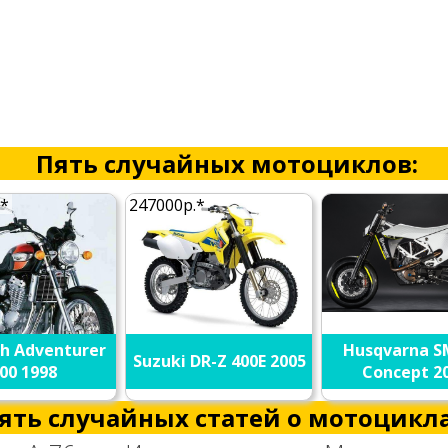
Пять случайных мотоциклов:
.*
247000р.*
h Adventurer
Husqvarna S
Suzuki DR-Z 400E 2005
00 1998
Concept 2
ять случайных статей о мотоцикла