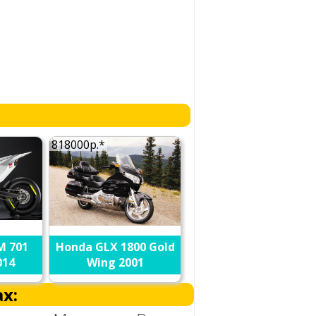
818000р.*
M 701
Honda GLX 1800 Gold
014
Wing 2001
х: