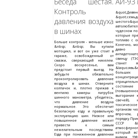
Беседа шестая.
АИ-93 
Контроль
&quot;Девян
&quot;семьд
давления воздуха
шестого&quo
автолюбит
в шинах
чудесном по
которые пре
топливо с о
Больше контроля - меньше износ
Конечно, м
&nbsp; &nbsp; Вы купили
давно 
мотоцикл, и вот он уже стоит в
антидетонат
гараже, освобожденный от
свинцу (ТЭ
смазки, сверкающий никелем.
станет 
Скоро воскресенье, вам
&laquo;яв
предстоит первый выезд. Не
больших
забудьте обязательно
концентра
проконтролировать давление
отрицательно
воздуха в шинах. Отверните
состояние 
колпачок и, плотно прижав к
(повышенное
вентилю камеры патрубок
выгорание к
шинного манометра, убедитесь,
свечей),
что давление воздуха
токсическ
нормальное. Это обеспечит
организм чел
безопасную езду и правильную
впрочем, 
эксплуатацию шин. Низкое или
порядку.При
повышенное давление может
СССР &l
привести к самым
атмосферно
нежелательным последствиям.
который вс
Езда при пониженном давлении
января 19