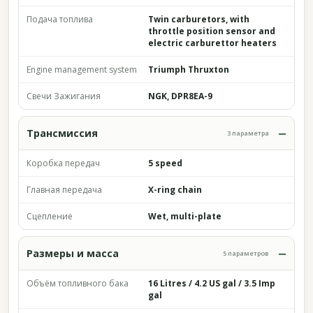
Подача топлива
Twin carburetors, with
throttle position sensor and
electric carburettor heaters
Engine management system
Triumph Thruxton
Свечи Зажигания
NGK, DPR8EA-9
Трансмиссия
3 параметра
Коробка передач
5 speed
Главная передача
X-ring chain
Сцепление
Wet, multi-plate
Размеры и масса
5 параметров
Объём топливного бака
16 Litres / 4.2 US gal / 3.5 Imp
gal