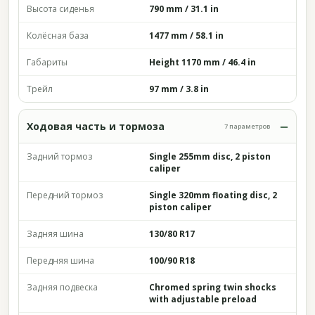
Высота сиденья
790 mm / 31.1 in
Колёсная база
1477 mm / 58.1 in
Габариты
Height 1170 mm / 46.4 in
Трейл
97 mm / 3.8 in
Ходовая часть и тормоза
7 параметров
Задний тормоз
Single 255mm disc, 2 piston
caliper
Передний тормоз
Single 320mm floating disc, 2
piston caliper
Задняя шина
130/80 R17
Передняя шина
100/90 R18
Задняя подвеска
Chromed spring twin shocks
with adjustable preload