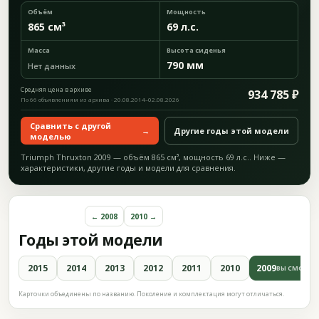
Объём
Мощность
865 см³
69 л.с.
Масса
Высота сиденья
790 мм
Нет данных
Средняя цена в архиве
934 785 ₽
По 66 объявлениям из архива · 20.08.2014–02.08.2026
Сравнить с другой
→
Другие годы этой модели
моделью
Triumph Thruxton 2009 — объём 865 см³, мощность 69 л.с.. Ниже —
характеристики, другие годы и модели для сравнения.
← 2008
2010 →
Годы этой модели
2015
2014
2013
2012
2011
2010
2009
ВЫ СМОТРИ
Карточки объединены по названию. Поколение и комплектация могут отличаться.