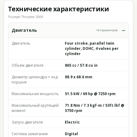
Технические характеристики
Triumph Thruxton 2009
Двигатель
10 параметров
Двигатель
Four stroke, parallel twin
cylinder, DOHC, 4 valves per
cylinder
Объём двигателя
865 cc / 57.8 cu in
Диаметр цилиндра × ход
88.9 x 68.6 mm
поршня
Максимальная мощность
51.5 kW / 69 hp @ 7250 rpm
Максимальный крутящий
71.8 Nm / 7.3 kgf-m / 53ft.lbf @
момент
5750 rpm
Запуск двигателя
Electric
Система зажигания
Digital