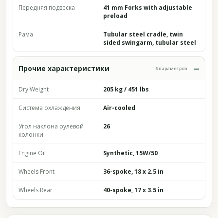
Передняя подвеска
41 mm Forks with adjustable
preload
Рама
Tubular steel cradle, twin
sided swingarm, tubular steel
Прочие характеристики
6 параметров
Dry Weight
205 kg / 451 lbs
Система охлаждения
Air-cooled
Угол наклона рулевой
26
колонки
Engine Oil
Synthetic, 15W/50
Wheels Front
36-spoke, 18 x 2.5 in
Wheels Rear
40-spoke, 17 x 3.5 in