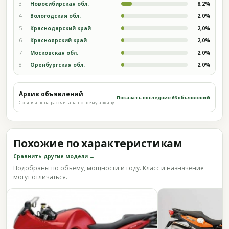
3
Новосибирская обл.
8,2%
4
Вологодская обл.
2,0%
5
Краснодарский край
2,0%
6
Красноярский край
2,0%
7
Московская обл.
2,0%
8
Оренбургская обл.
2,0%
Архив объявлений
Показать последние 66 объявлений
Средняя цена рассчитана по всему архиву
Похожие по характеристикам
Сравнить другие модели →
Подобраны по объёму, мощности и году. Класс и назначение
могут отличаться.