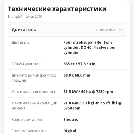
Технические характеристики
Triumph Thruxton 2010
Двигатель
10 параметров
Двигатель
Four stroke, parallel twin
cylinder, DOHC, 4 valves per
cylinder
Объём двигателя
865 cc / 57.8 cu in
Диаметр цилиндра × ход
88.9 x 68.6 mm
поршня
Максимальная мощность
51.5 kW / 69 hp @ 7250 rpm
Максимальный крутящий
71.8 Nm / 7.3 kgf-m / 53ft.lbf @
момент
5750 rpm
Запуск двигателя
Electric
Система зажигания
Digital