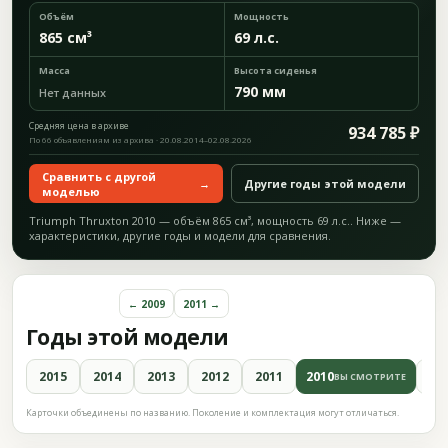
Объём
Мощность
865 см³
69 л.с.
Масса
Высота сиденья
790 мм
Нет данных
Средняя цена в архиве
934 785 ₽
По 66 объявлениям из архива · 20.08.2014–02.08.2026
Сравнить с другой
→
Другие годы этой модели
моделью
Triumph Thruxton 2010 — объём 865 см³, мощность 69 л.с.. Ниже —
характеристики, другие годы и модели для сравнения.
← 2009
2011 →
Годы этой модели
2015
2014
2013
2012
2011
2010
20
ВЫ СМОТРИТЕ
Карточки объединены по названию. Поколение и комплектация могут отличаться.