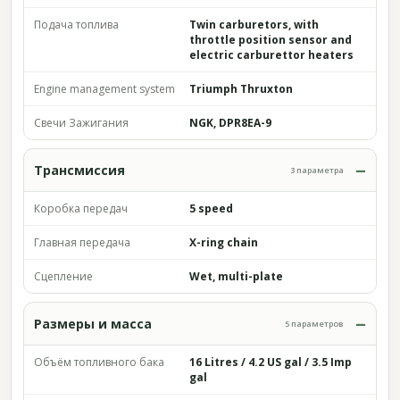
Подача топлива
Twin carburetors, with
throttle position sensor and
electric carburettor heaters
Engine management system
Triumph Thruxton
Свечи Зажигания
NGK, DPR8EA-9
Трансмиссия
3 параметра
Коробка передач
5 speed
Главная передача
X-ring chain
Сцепление
Wet, multi-plate
Размеры и масса
5 параметров
Объём топливного бака
16 Litres / 4.2 US gal / 3.5 Imp
gal