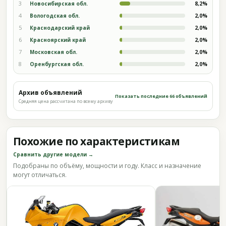
3
Новосибирская обл.
8,2%
4
Вологодская обл.
2,0%
5
Краснодарский край
2,0%
6
Красноярский край
2,0%
7
Московская обл.
2,0%
8
Оренбургская обл.
2,0%
Архив объявлений
Показать последние 66 объявлений
Средняя цена рассчитана по всему архиву
Похожие по характеристикам
Сравнить другие модели →
Подобраны по объёму, мощности и году. Класс и назначение
могут отличаться.