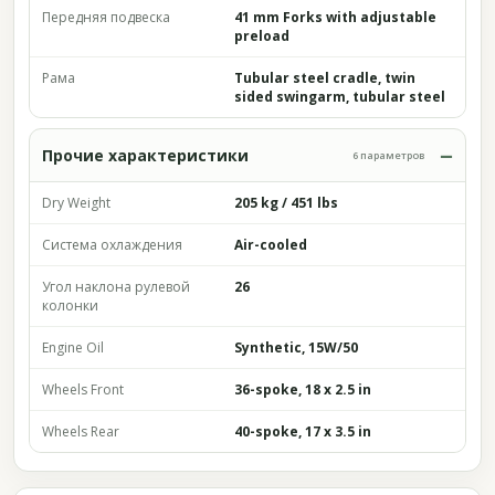
Передняя подвеска
41 mm Forks with adjustable
preload
Рама
Tubular steel cradle, twin
sided swingarm, tubular steel
Прочие характеристики
6 параметров
Dry Weight
205 kg / 451 lbs
Система охлаждения
Air-cooled
Угол наклона рулевой
26
колонки
Engine Oil
Synthetic, 15W/50
Wheels Front
36-spoke, 18 x 2.5 in
Wheels Rear
40-spoke, 17 x 3.5 in