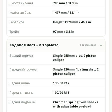
Высота сиденья
790 mm / 31.1 in
Колёсная база
1477 mm / 58.1 in
Габариты
Height 1170 mm / 46.4 in
Трейл
97 mm / 3.8 in
Ходовая часть и тормоза
7 параметров
Задний тормоз
Single 255mm disc, 2 piston
caliper
Передний тормоз
Single 320mm floating disc, 2
piston caliper
Задняя шина
130/80 R17
Передняя шина
100/90 R18
Задняя подвеска
Chromed spring twin shocks
with adjustable preload