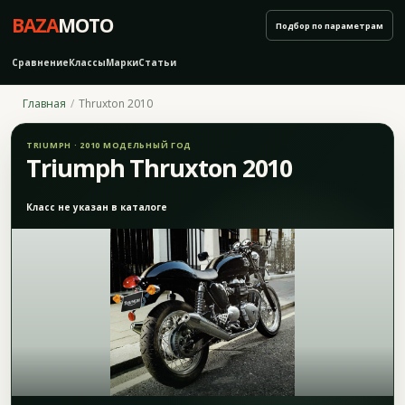
BAZA
MOTO
Подбор по параметрам
Сравнение
Классы
Марки
Статьи
Главная
Thruxton 2010
TRIUMPH · 2010 МОДЕЛЬНЫЙ ГОД
Triumph Thruxton 2010
Класс не указан в каталоге