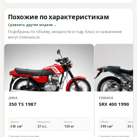
Похожие по характеристикам
Сравнить другие модели →
Подобраны по объёму, мощности и году. Класс и назначение
могут отличаться.
JAWA
YAMAHA
350 TS 1987
SRX 400 1990
Объём
Мощность
Масса
Объём
Мощно
343 см³
27 л.с.
150 кг
399 см³
33 л.с
Средняя цена в архиве
Средняя цена в архиве