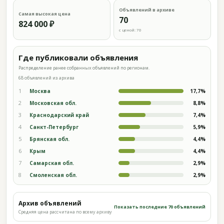
Объявлений в архиве
Самая высокая цена
70
824 000 ₽
с ценой: 70
Где публиковали объявления
Распределение ранее собранных объявлений по регионам.
68 объявлений из архива
1
Москва
17,7%
2
Московская обл.
8,8%
3
Краснодарский край
7,4%
4
Санкт-Петербург
5,9%
5
Брянская обл.
4,4%
6
Крым
4,4%
7
Самарская обл.
2,9%
8
Смоленская обл.
2,9%
Архив объявлений
Показать последние 70 объявлений
Средняя цена рассчитана по всему архиву