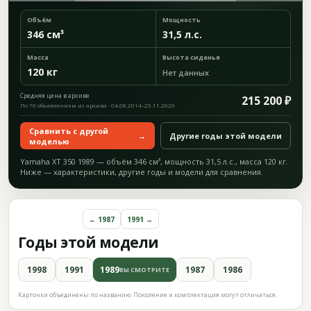
Объём
Мощность
346 см³
31,5 л.с.
Масса
Высота сиденья
120 кг
Нет данных
Средняя цена в архиве
215 200 ₽
По 70 объявлениям из архива · 04.08.2014–25.11.2020
Сравнить с другой
→
Другие годы этой модели
моделью
Yamaha XT 350 1989 — объём 346 см³, мощность 31,5 л.с., масса 120 кг.
Ниже — характеристики, другие годы и модели для сравнения.
← 1987
1991 →
Годы этой модели
1998
1991
1989
1987
1986
ВЫ СМОТРИТЕ
Карточки объединены по названию. Поколение и комплектация могут отличаться.