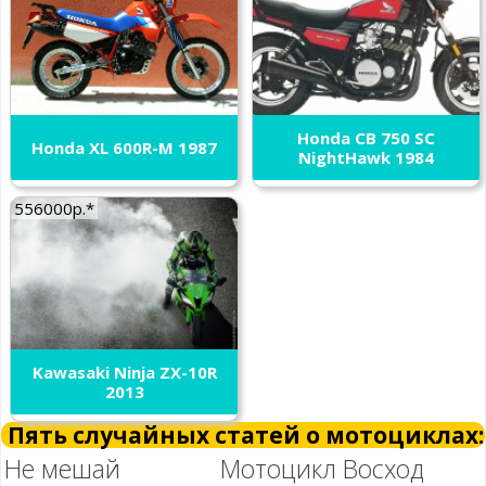
Honda CB 750 SC
Honda XL 600R-M 1987
NightHawk 1984
556000р.*
Kawasaki Ninja ZX-10R
2013
Пять случайных статей о мотоциклах:
Не мешай
Мотоцикл Восход