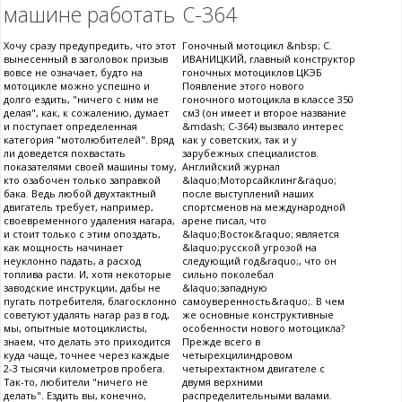
машине работать
С-364
Хочу сразу предупредить, что этот
Гоночный мотоцикл &nbsp; С.
вынесенный в заголовок призыв
ИВАНИЦКИЙ, главный конструктор
вовсе не означает, будто на
гоночных мотоциклов ЦКЭБ
мотоцикле можно успешно и
Появление этого нового
долго ездить, "ничего с ним не
гоночного мотоцикла в классе 350
делая", как, к сожалению, думает
см3 (он имеет и второе название
и поступает определенная
&mdash; С-364) вызвало интерес
категория "мотолюбителей". Вряд
как у советских, так и у
ли доведется похвастать
зарубежных специалистов.
показателями своей машины тому,
Английский журнал
кто озабочен только заправкой
&laquo;Моторсайклинг&raquo;
бака. Ведь любой двухтактный
после выступлений наших
двигатель требует, например,
спортсменов на международной
своевременного удаления нагара,
арене писал, что
и стоит только с этим опоздать,
&laquo;Восток&raquo; является
как мощность начинает
&laquo;русской угрозой на
неуклонно падать, а расход
следующий год&raquo;, что он
топлива расти. И, хотя некоторые
сильно поколебал
заводские инструкции, дабы не
&laquo;западную
пугать потребителя, благосклонно
самоуверенность&raquo;. В чем
советуют удалять нагар раз в год,
же основные конструктивные
мы, опытные мотоциклисты,
особенности нового мотоцикла?
знаем, что делать это приходится
Прежде всего в
куда чаще, точнее через каждые
четырехцилиндровом
2-3 тысячи километров пробега.
четырехтактном двигателе с
Так-то, любители "ничего не
двумя верхними
делать". Ездить вы, конечно,
распределительными валами.