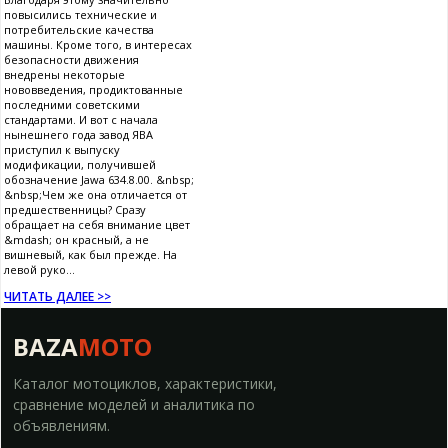
повысились технические и
потребительские качества
машины. Кроме того, в интересах
безопасности движения
внедрены некоторые
нововведения, продиктованные
последними советскими
стандартами. И вот с начала
нынешнего года завод ЯВА
приступил к выпуску
модификации, получившей
обозначение Jawa 634.8.00. &nbsp;
&nbsp;Чем же она отличается от
предшественницы? Сразу
обращает на себя внимание цвет
&mdash; он красный, а не
вишневый, как был прежде. На
левой руко...
ЧИТАТЬ ДАЛЕЕ >>
BAZA
MOTO
Каталог мотоциклов, характеристики,
сравнение моделей и аналитика по
объявлениям.