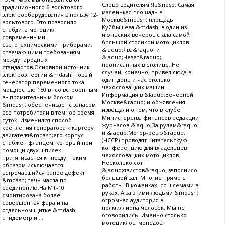
Слово водителям Яв&nbsp; Самая
традиционного 6-вольтового
маленькая площадь в
электрооборудования в пользу 12-
Москве&mdash; площадь
вольтового. Это позволило
Куйбышева &mdash; в один из
снабдить мотоцикл
июньских вечеров стала самой
современными
большой стоянкой мотоциклов
светотехническими приборами,
&laquo;Ява&raquo; и
отвечающими требованиям
&laquo;Чезет&raquo;,
международных
прописанных в столице. Не
стандартов.Основной источник
случай, конечно, привел сюда в
электроэнергии &mdash; новый
один день и час столько
генератор переменного тока
чехословацких машин.
мощностью 150 вт со встроенным
Информация в &laquo;Вечерней
выпрямительным блоком
Москве&raquo; и объявления
&mdash; обеспечивает с запасом
извещали о том, что в клубе
все потребители в темное время
Министерства финансов редакции
суток. Изменился способ
журналов &laquo;За рулем&raquo;
крепления генератора к картеру
и &laquo;Мотор-ревю&raquo;
двигателя&mdash;его корпус
(ЧССР) проводят читательскую
снабжен фланцем, который при
конференцию для владельцев
помощи двух шпилек
чехословацких мотоциклов.
притягивается к гнезду. Таким
Несколько сот
образом исключается
&laquo;явистов&raquo; заполнило
встречавшийся ранее дефект
большой зал. Многие прямо с
&mdash; течь масла по
работы. В кожанках, со шлемами в
соединению.На МТ-10
руках. А за этими людьми &mdash;
смонтирована более
огромная аудитория в
совершенная фара и на
полмиллиона человек. Мы не
отдельном щитке &mdash;
оговорились. Именно столько
спидометр и ...
мотоциклов, мопедов,