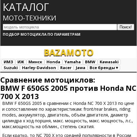
КАТАЛОГ
МОТО-ТЕХНИКИ
ПОДБОР МОТОЦИКЛА ПО ПАРАМЕТРАМ
BAZA
MOTO
ИМЗ
ИЖ
Минск
Honda
Yamaha
BMW
Kawasaki
Suzuki
Harley-Davidson
Racer
Jawa
Все бренды ▾
Все марки
Загрузка...
Сравнение мотоциклов:
BMW F 650GS 2005 против Honda NC
700 X 2013
BMW F 650GS 2005 в сравнении с Honda NC 700 X 2013 по цене
и сопоставление по характеристикам: front/rear brakes, riding
modes, аккумулятор, двигатель, объём двигателя, диаметр
цилиндра х ход поршня, макс. мощность, макс. мощность, л.с.,
макс.мощность на об/мин., степень сжатия.
Если кратко, то NC 700 X это средней популярности в России