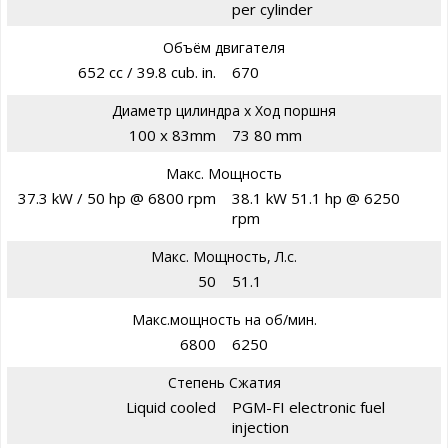
per cylinder
Объём двигателя
652 cc / 39.8 cub. in.
670
Диаметр цилиндра х Ход поршня
100 x 83mm
73 80 mm
Макс. Мощность
37.3 kW / 50 hp @ 6800 rpm
38.1 kW 51.1 hp @ 6250
rpm
Макс. Мощность, Л.с.
50
51.1
Макс.мощность на об/мин.
6800
6250
Степень Сжатия
Liquid cooled
PGM-FI electronic fuel
injection