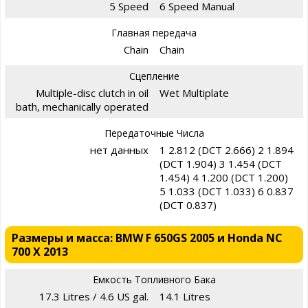
5 Speed
6 Speed Manual
Главная передача
Chain
Chain
Сцепление
Multiple-disc clutch in oil
Wet Multiplate
bath, mechanically operated
Передаточные Числа
нет данных
1 2.812 (DCT 2.666) 2 1.894
(DCT 1.904) 3 1.454 (DCT
1.454) 4 1.200 (DCT 1.200)
5 1.033 (DCT 1.033) 6 0.837
(DCT 0.837)
Размеры и масса: BMW F 650GS 2005 и Honda NC
700 X 2013
Емкость Топливного Бака
17.3 Litres / 4.6 US gal.
14.1 Litres