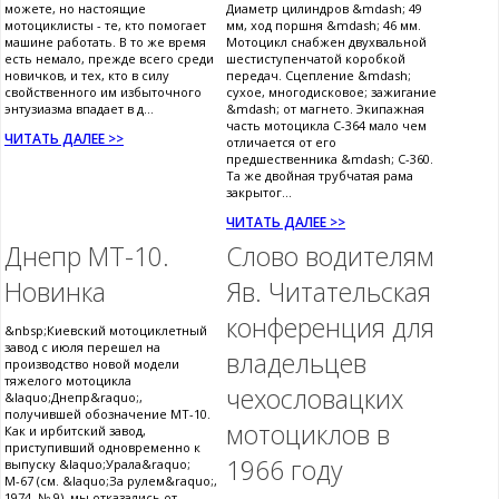
можете, но настоящие
Диаметр цилиндров &mdash; 49
мотоциклисты - те, кто помогает
мм, ход поршня &mdash; 46 мм.
машине работать. В то же время
Мотоцикл снабжен двухвальной
есть немало, прежде всего среди
шестиступенчатой коробкой
новичков, и тех, кто в силу
передач. Сцепление &mdash;
свойственного им избыточного
сухое, многодисковое; зажигание
энтузиазма впадает в д...
&mdash; от магнето. Экипажная
часть мотоцикла С-364 мало чем
ЧИТАТЬ ДАЛЕЕ >>
отличается от его
предшественника &mdash; С-360.
Та же двойная трубчатая рама
закрытог...
ЧИТАТЬ ДАЛЕЕ >>
Днепр МТ-10.
Слово водителям
Новинка
Яв. Читательская
конференция для
&nbsp;Киевский мотоциклетный
завод с июля перешел на
владельцев
производство новой модели
тяжелого мотоцикла
чехословацких
&laquo;Днепр&raquo;,
получившей обозначение МТ-10.
мотоциклов в
Как и ирбитский завод,
приступивший одновременно к
1966 году
выпуску &laquo;Урала&raquo;
М-67 (см. &laquo;За рулем&raquo;,
1974, № 9), мы отказались от