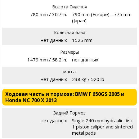
Высота Сиденья
780 mm / 30.7 in.
790 mm (Europe) - 775 mm
(Japan)
Колесная база
нет данных
1525 mm
Размеры
1479 mm / 58.2 in.
нет данных
масса
нет данных
238 kg / 520 lb
Ходовая часть и тормоза: BMW F 650GS 2005 и
Honda NC 700 X 2013
Задний Тормоз
нет данных
Single 240 mm hydraulic disc
1 piston caliper and sintered
metal pads