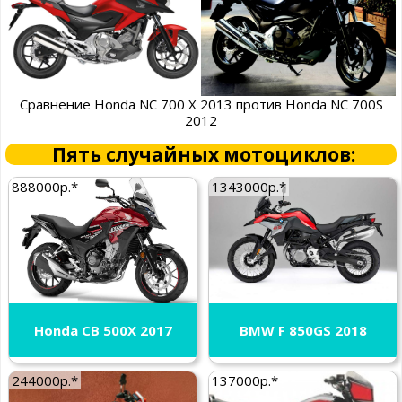
Сравнение Honda NC 700 X 2013 против Honda NC 700S
2012
Пять случайных мотоциклов:
888000р.*
1343000р.*
Honda CB 500X 2017
BMW F 850GS 2018
244000р.*
137000р.*