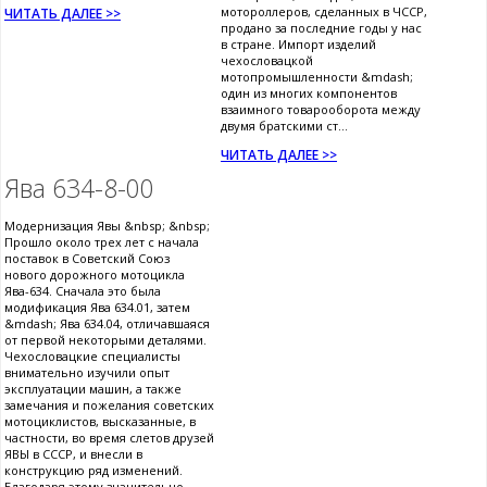
мотороллеров, сделанных в ЧССР,
ЧИТАТЬ ДАЛЕЕ >>
продано за последние годы у нас
в стране. Импорт изделий
чехословацкой
мотопромышленности &mdash;
один из многих компонентов
взаимного товарооборота между
двумя братскими ст...
ЧИТАТЬ ДАЛЕЕ >>
Ява 634-8-00
Модернизация Явы &nbsp; &nbsp;
Прошло около трех лет с начала
поставок в Советский Союз
нового дорожного мотоцикла
Ява-634. Сначала это была
модификация Ява 634.01, затем
&mdash; Ява 634.04, отличавшаяся
от первой некоторыми деталями.
Чехословацкие специалисты
внимательно изучили опыт
эксплуатации машин, а также
замечания и пожелания советских
мотоциклистов, высказанные, в
частности, во время слетов друзей
ЯВЫ в СССР, и внесли в
конструкцию ряд изменений.
Благодаря этому значительно