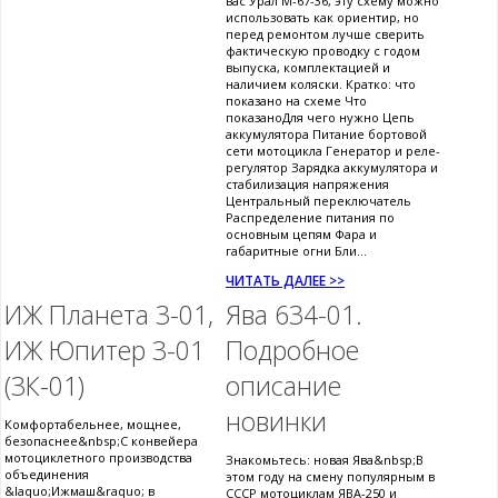
вас Урал М-67-36, эту схему можно
использовать как ориентир, но
перед ремонтом лучше сверить
фактическую проводку с годом
выпуска, комплектацией и
наличием коляски. Кратко: что
показано на схеме Что
показаноДля чего нужно Цепь
аккумулятора Питание бортовой
сети мотоцикла Генератор и реле-
регулятор Зарядка аккумулятора и
стабилизация напряжения
Центральный переключатель
Распределение питания по
основным цепям Фара и
габаритные огни Бли...
ЧИТАТЬ ДАЛЕЕ >>
ИЖ Планета 3-01,
Ява 634-01.
ИЖ Юпитер 3-01
Подробное
(3К-01)
описание
новинки
Комфортабельнее, мощнее,
безопаснее&nbsp;С конвейера
мотоциклетного производства
Знакомьтесь: новая Ява&nbsp;В
объединения
этом году на смену популярным в
&laquo;Ижмаш&raquo; в
СССР мотоциклам ЯВА-250 и