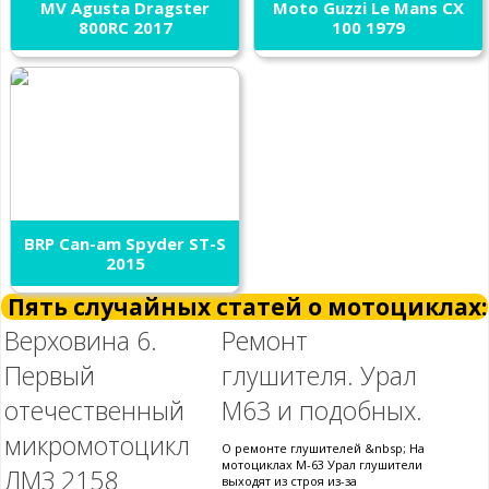
MV Agusta Dragster
Moto Guzzi Le Mans CX
800RC 2017
100 1979
BRP Can-am Spyder ST-S
2015
Пять случайных статей о мотоциклах:
Верховина 6.
Ремонт
Первый
глушителя. Урал
отечественный
М63 и подобных.
микромотоцикл
О ремонте глушителей &nbsp; На
мотоциклах М-63 Урал глушители
ЛМЗ 2158
выходят из строя из-за