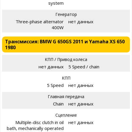
system
Генератор
Three-phase alternator
нет данных
400W
Трансмиссия: BMW G 650GS 2011 и Yamaha XS 650
1980
КПП / Привод колеса
нет данных
5 Speed / chain
КПП
5 Speed
нет данных
Главная передача
Chain
нет данных
Сцепление
Multiple-disc clutch in oil
нет данных
bath, mechanically operated