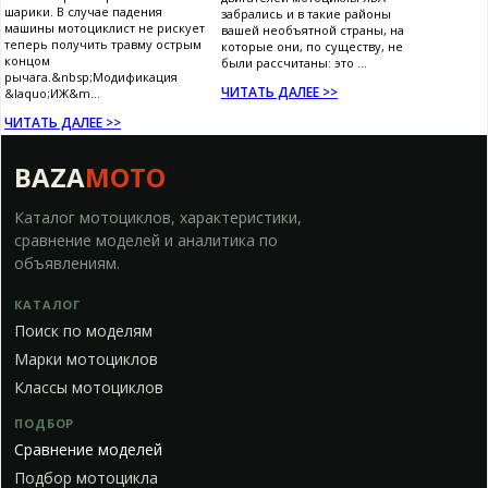
шарики. В случае падения
забрались и в такие районы
машины мотоциклист не рискует
вашей необъятной страны, на
теперь получить травму острым
которые они, по существу, не
концом
были рассчитаны: это ...
рычага.&nbsp;Модификация
ЧИТАТЬ ДАЛЕЕ >>
&laquo;ИЖ&m...
ЧИТАТЬ ДАЛЕЕ >>
BAZA
MOTO
Каталог мотоциклов, характеристики,
сравнение моделей и аналитика по
объявлениям.
КАТАЛОГ
Поиск по моделям
Марки мотоциклов
Классы мотоциклов
ПОДБОР
Сравнение моделей
Подбор мотоцикла