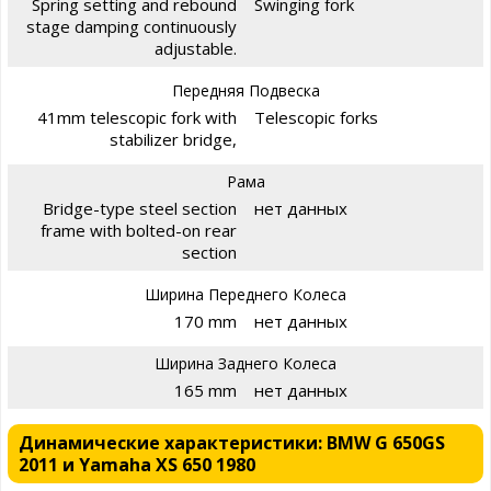
Spring setting and rebound
Swinging fork
stage damping continuously
adjustable.
Передняя Подвеска
41mm telescopic fork with
Telescopic forks
stabilizer bridge,
Рама
Bridge-type steel section
нет данных
frame with bolted-on rear
section
Ширина Переднего Колеса
170 mm
нет данных
Ширина Заднего Колеса
165 mm
нет данных
Динамические характеристики: BMW G 650GS
2011 и Yamaha XS 650 1980