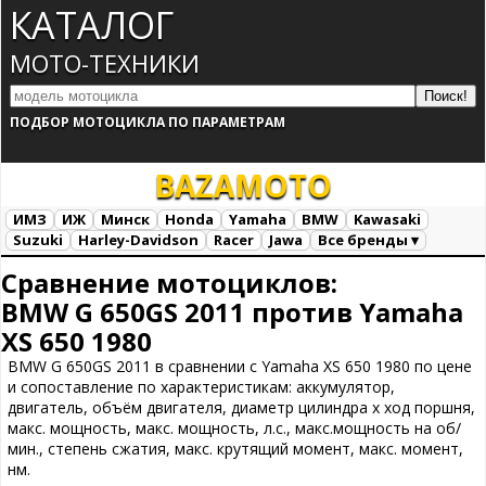
КАТАЛОГ
МОТО-ТЕХНИКИ
ПОДБОР МОТОЦИКЛА ПО ПАРАМЕТРАМ
BAZA
MOTO
ИМЗ
ИЖ
Минск
Honda
Yamaha
BMW
Kawasaki
Suzuki
Harley-Davidson
Racer
Jawa
Все бренды ▾
Все марки
Загрузка...
Сравнение мотоциклов:
BMW G 650GS 2011 против Yamaha
XS 650 1980
BMW G 650GS 2011 в сравнении с Yamaha XS 650 1980 по цене
и сопоставление по характеристикам: аккумулятор,
двигатель, объём двигателя, диаметр цилиндра х ход поршня,
макс. мощность, макс. мощность, л.с., макс.мощность на об/
мин., степень сжатия, макс. крутящий момент, макс. момент,
нм.