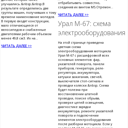
отбрабатывать совместно,
улучшались.&nbsp;&nbsp;В
соединив их винтом М5.Отремон...
результате определились две
группы машин, получивших к тому
ЧИТАТЬ ДАЛЕЕ >>
времени наименование мопедов.
В первую входят конструкции,
Урал М-67: схема
мало отличающиеся от
велосипедов и снабженные
электрооборудования
двигателями рабочим объемом
менее 49,8 смЗ. Их на...
На этой странице приведена
ЧИТАТЬ ДАЛЕЕ >>
цветная схема
электрооборудования мотоцикла
Урал М-67 с расшифровкой всех
основных элементов: фар,
указателей поворота, панели
приборов, генератора, реле-
регулятора, аккумулятора,
катушки зажигания, свечей,
выключателя стоп-сигнала и
проводки коляски.&nbsp; Схема
будет полезна при
восстановлении штатной
проводки, поиске обрыва,
проверке цепей освещения,
диагностике зарядки
аккумулятора, ремонте указателей
поворота и подключении
элементов электрооборудования
после разборки мотоцикла. Если у