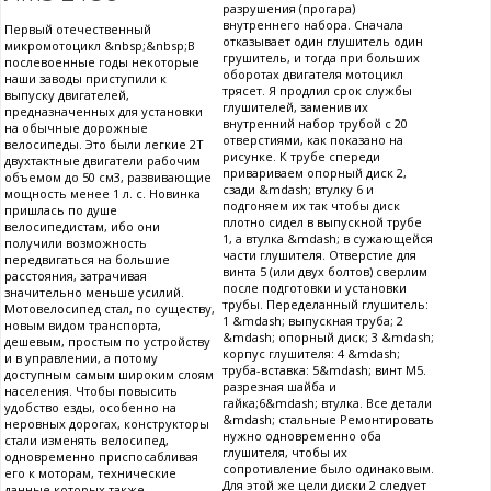
разрушения (прогара)
внутреннего набора. Сначала
Первый отечественный
отказывает один глушитель один
микромотоцикл &nbsp;&nbsp;В
грушитель, и тогда при больших
послевоенные годы некоторые
оборотах двигателя мотоцикл
наши заводы приступили к
трясет. Я продлил срок службы
выпуску двигателей,
глушителей, заменив их
предназначенных для установки
внутренний набор трубой с 20
на обычные дорожные
отверстиями, как показано на
велосипеды. Это были легкие 2Т
рисунке. К трубе спереди
двухтактные двигатели рабочим
привариваем опорный диск 2,
объемом до 50 см3, развивающие
сзади &mdash; втулку 6 и
мощность менее 1 л. с. Новинка
подгоняем их так чтобы диск
пришлась по душе
плотно сидел в выпускной трубе
велосипедистам, ибо они
1, а втулка &mdash; в сужающейся
получили возможность
части глушителя. Отверстие для
передвигаться на большие
винта 5 (или двух болтов) сверлим
расстояния, затрачивая
после подготовки и установки
значительно меньше усилий.
трубы. Переделанный глушитель:
Мотовелосипед стал, по существу,
1 &mdash; выпускная труба; 2
новым видом транспорта,
&mdash; опорный диск; 3 &mdash;
дешевым, простым по устройству
корпус глушителя: 4 &mdash;
и в управлении, а потому
труба-вставка: 5&mdash; винт М5.
доступным самым широким слоям
разрезная шайба и
населения. Чтобы повысить
гайка;6&mdash; втулка. Все детали
удобство езды, особенно на
&mdash; стальные Ремонтировать
неровных дорогах, конструкторы
нужно одновременно оба
стали изменять велосипед,
глушителя, чтобы их
одновременно приспосабливая
сопротивление было одинаковым.
его к моторам, технические
Для этой же цели диски 2 следует
данные которых также