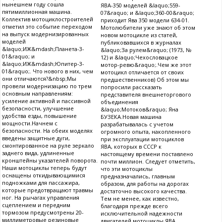
нынешнем году сошла
ЯВА-350 моделей &laquo;559-
пятимиллионная машина.
07&raquo; и &laquo;360-00&raquo;
Коллектив мотоциклостроителей
приходит Ява 350 модели 634-01.
отметил это событие переходом
Мотолюбители уже знают об этом
на выпуск модернизированных
новом мотоцикле из статей,
моделей
публиковавшихся в журналах
&laquo;ИЖ&mdash;Планета-3-
&laquo;За рулем&raquo; (1973, №
01&raquo; и
12) и &laquo;Чехословацкое
&laquo;ИЖ&mdash;Юпитер-3-
мотор-ревю&raquo;.Чем же этот
01&raquo;. Что нового в них, чем
мотоцикл отличается от своих
они отличаются?&nbsp;Мы
предшественников) Об этом мы
провели модернизацию по трем
попросили рассказать
основным направлениям:
представителя внешнеторгового
усиление активной и пассивной
объединения
безопасности, улучшение
&laquo;Мотоков&raquo; Яна
удобства езды, повышение
БУЗЕКА.Новая машина
мощности.Начнем с
разрабатывалась с учетом
безопасности. На обеих моделях
огромного опыта, накопленного
введены защитные дуги,
при эксплуатации мотоциклов
смонтированное на руле зеркало
ЯВА, которых в СССР к
заднего вида, удлиненные
настоящему времени поставлено
кронштейны указателей поворота.
почти миллион. Следует отметить,
Наши мотоциклы теперь будут
что эти мотоциклы
оснащены откидывающимися
предназначались, главным
подножками для пассажира,
образом, для работы на дорогах
которые предотвращают травмы
достаточно высокого качества.
ног. На рычагах управления
Тем не менее, как известно,
сцеплением и передним
благодаря прежде всего
тормозом предусмотрены 20-
исключительной надежности
миллиметровые резиновые
двигателей мотоциклы ЯВА