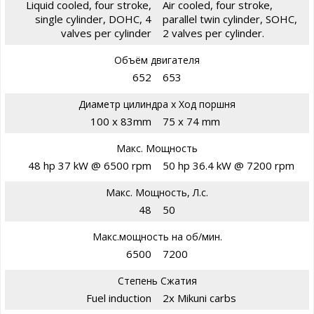
Liquid cooled, four stroke,
Air cooled, four stroke,
single cylinder, DOHC, 4
parallel twin cylinder, SOHC,
valves per cylinder
2 valves per cylinder.
Объём двигателя
652
653
Диаметр цилиндра х Ход поршня
100 x 83mm
75 x 74 mm
Макс. Мощность
48 hp 37 kW @ 6500 rpm
50 hp 36.4 kW @ 7200 rpm
Макс. Мощность, Л.с.
48
50
Макс.мощность на об/мин.
6500
7200
Степень Сжатия
Fuel induction
2x Mikuni carbs