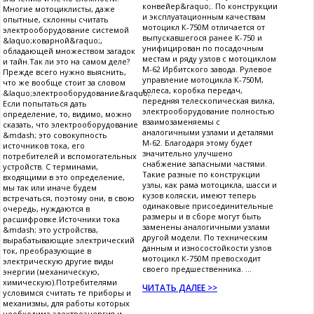
конвейер&raquo;. По конструкции
Многие мотоциклисты, даже
и эксплуатационным качествам
опытные, склонны считать
мотоцикл К-750М отличается от
электрооборудование системой
выпускавшегося ранее К-750 и
&laquo;коварной&raquo;,
унифицирован по посадочным
обладающей множеством загадок
местам и ряду узлов с мотоциклом
и тайн.Так ли это на самом деле?
М-62 Ирбитского завода. Рулевое
Прежде всего нужно выяснить,
управление мотоцикла К-750М,
что же вообще стоит за словом
колеса, коробка передач,
&laquo;электрооборудование&raquo;.
передняя телескопическая вилка,
Если попытаться дать
электрооборудование полностью
определение, то, видимо, можно
взаимозаменяемы с
сказать, что электрооборудование
аналогичными узлами и деталями
&mdash; это совокупность
М-62. Благодаря этому будет
источников тока, его
значительно улучшено
потребителей и вспомогательных
снабжение запасными частями.
устройств. С терминами,
Такие разные по конструкции
входящими в это определение,
узлы, как рама мотоцикла, шасси и
мы так или иначе будем
кузов коляски, имеют теперь
встречаться, поэтому они, в свою
одинаковые присоединительные
очередь, нуждаются в
размеры и в сборе могут быть
расшифровке.Источники тока
заменены аналогичными узлами
&mdash; это устройства,
другой модели. По техническим
вырабатывающие электрический
данным и износостойкости узлов
ток, преобразующие в
мотоцикл К-750М превосходит
электрическую другие виды
своего предшественника. ...
энергии (механическую,
химическую).Потребителями
ЧИТАТЬ ДАЛЕЕ >>
условимся считать те приборы и
механизмы, для работы которых
необходима электроэнергия и