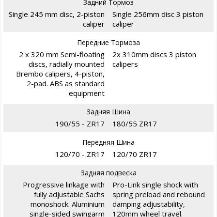
Задний Тормоз
Single 245 mm disc, 2-piston
Single 256mm disc 3 piston
caliper
caliper
Передние Тормоза
2 x 320 mm Semi-floating
2x 310mm discs 3 piston
discs, radially mounted
calipers
Brembo calipers, 4-piston,
2-pad. ABS as standard
equipment
Задняя Шина
190/55 - ZR17
180/55 ZR17
Передняя Шина
120/70 - ZR17
120/70 ZR17
Задняя подвеска
Progressive linkage with
Pro-Link single shock with
fully adjustable Sachs
spring preload and rebound
monoshock. Aluminium
damping adjustability,
single-sided swingarm
120mm wheel travel.