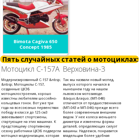
Bimota Cagiva 650
Concept 1985
Пять случайных статей о мотоциклах:
Мотоцикл С-157А
Верховина-3
Модернизированный С-157 &nbsp;
Так мы назвали новый мопед,
&nbsp; Мотоциклы С-157,
выпуск которого начался в
созданные ЦКЭБ
нынешнем году на нашем
мотоциклостроения, хорошо
львовском мотозаводе.
известны любителям шоссейно-
&laquo;&raquo; (МП-048)
кольцевых гонок. Вот уже три
отличается от предшественников
года на всесоюзных первенствах
(МП-043 и МП-046) прежде всего
победу в классе до 125 см3
более современным внешним
завоевывают спортсмены,
видом. У нее колеса меньшего
стартующие на этих машинах. К
диаметра и изменены формы
предстоящему спортивному
деталей, определяющих силуэт
сезону работники ЦКЭБ подвергли
машины. Надеемся, понравится
мотоцикл модернизации, которая
владельцам более удобная