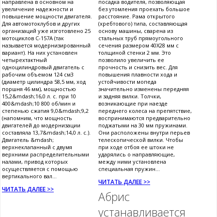
направлена в основном на
посадка водителя, позволяющая
увеличение надежности и
без утомления проехать большое
повышение мощности двигателя.
расстояние. Рама открытого
Для автомотоклубов и других
(хребтового) типа, составляющая
организаций уже изготовлено 25
основу машины, сварена из
мотоциклов С-157А (так
стальных труб прямоугольного
называется модернизированный
сечения размером 40X28 мм с
вариант). На них установлен
толщиной стенки 2 мм. Это
четырехтактный
позволило увеличить ее
одноцилиндровый двигатель с
прочность и снизить вес. Для
рабочим объемом 124 см3
повышения плавности хода и
(диаметр цилиндра 58,5 мм, ход
устойчивости мопеда
поршня 46 мм), мощностью
значительно изменены передняя
15,2&mdash;16,0 л. с. при 10
и задняя вилки. Толчки,
400&mdash;10 800 об/мин и
возникающие при наезде
степенью сжатия 9,0&mdash;9,2
переднего колеса на препятствие,
(напомним, что мощность
воспринимаются предварительно
двигателей до модернизации
поджатыми на 30 мм пружинами.
составляла 13,7&mdash;14,0 л. с.).
Они расположены внутри перьев
Двигатель &mdash;
телескопической вилки. Чтобы
верхнеклапанный с двумя
при ходе отбоя ее штоки не
верхними распределительными
ударялись о направляющие,
налами, привод которых
между ними установлена
осуществляется с помощью
специальная пружин...
вертикального вал...
ЧИТАТЬ ДАЛЕЕ >>
ЧИТАТЬ ДАЛЕЕ >>
Абрис
устанавливается