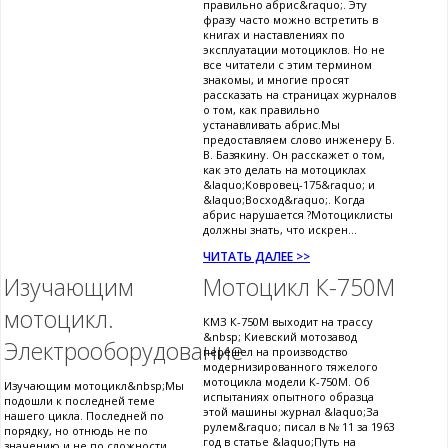
правильно абрис&raquo;. Эту
фразу часто можно встретить в
книгах и наставлениях по
эксплуатации мотоциклов. Но не
все читатели с этим термином
знакомы, и многие просят
рассказать на страницах журналов
о том, как правильно
устанавливать абрис.Мы
предоставляем слово инженеру Б.
В. Базякину. Он расскажет о том,
как это делать на мотоциклах
&laquo;Ковровец-175&raquo; и
&laquo;Восход&raquo;. Когда
абрис нарушается ?Мотоциклисты
должны знать, что искрен...
ЧИТАТЬ ДАЛЕЕ >>
Изучающим
Мотоцикл К-750М
мотоцикл.
КМЗ К-750М выходит на трассу
&nbsp; Киевский мотозавод
Электрооборудование
перешел на производство
модернизированного тяжелого
мотоцикла модели К-750М. Об
Изучающим мотоцикл&nbsp;Мы
испытаниях опытного образца
подошли к последней теме
этой машины журнал &laquo;За
нашего цикла. Последней по
рулем&raquo; писал в № 11 за 1963
порядку, но отнюдь не по
год в статье &laquo;Путь на
значению и не по сложности.