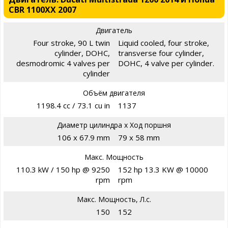
CBR 1100XX 2007
Двигатель
Four stroke, 90 L twin
Liquid cooled, four stroke,
cylinder, DOHC,
transverse four cylinder,
desmodromic 4 valves per
DOHC, 4 valve per cylinder.
cylinder
Объём двигателя
1198.4 cc / 73.1 cu in
1137
Диаметр цилиндра х Ход поршня
106 x 67.9 mm
79 x 58 mm
Макс. Мощность
110.3 kW / 150 hp @ 9250
152 hp 13.3 KW @ 10000
rpm
rpm
Макс. Мощность, Л.с.
150
152