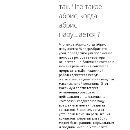
так. Что такое
абрис, когда
абрис
нарушается ?
Что такое абрис, когда абрис
нарушается ?&nbsp;Абрис это
угол, определяющий положение
полюсов ротора генератора
относительно башмаков статора в
момент размыкания контактов
прерывателя.Для надежной
работы двигателя всегда
желательно подавать на свечу ток
максимальной величины. Этот
максимум соответствует
отклонению ротора от
нейтрального положения на
7&mdash;9 градусов по ходу
вращения в момент разрыва
контактов. В зависимости от
установки момента размыкания
контактов прерывателя абрис
может быть ранним, нормальным
и поздним. &laquo;Установите