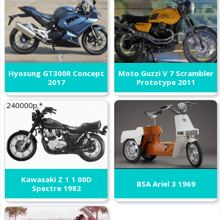
Hyosung GT300R Concept
Moto Guzzi V 7 Scrambler
2017
Prototype 2011
240000р.*
Kawasaki Z 1 1 00D
BSA Ariel 3 1969
Spectre 1982