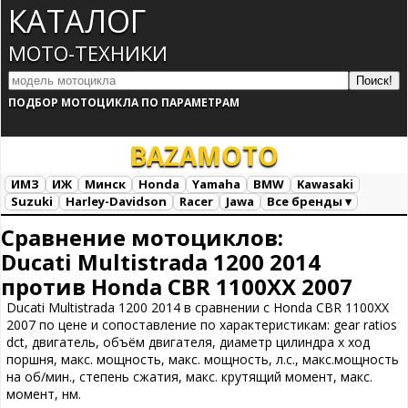
КАТАЛОГ
МОТО-ТЕХНИКИ
ПОДБОР МОТОЦИКЛА ПО ПАРАМЕТРАМ
BAZA
MOTO
ИМЗ
ИЖ
Минск
Honda
Yamaha
BMW
Kawasaki
Suzuki
Harley-Davidson
Racer
Jawa
Все бренды ▾
Все марки
Загрузка...
Сравнение мотоциклов:
Ducati Multistrada 1200 2014
против Honda CBR 1100XX 2007
Ducati Multistrada 1200 2014 в сравнении с Honda CBR 1100XX
2007 по цене и сопоставление по характеристикам: gear ratios
dct, двигатель, объём двигателя, диаметр цилиндра х ход
поршня, макс. мощность, макс. мощность, л.с., макс.мощность
на об/мин., степень сжатия, макс. крутящий момент, макс.
момент, нм.