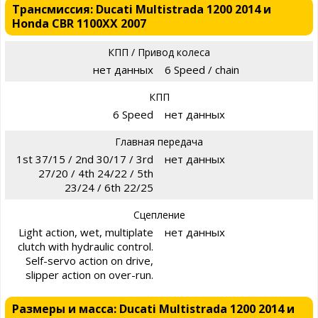
Трансмиссия: Ducati Multistrada 1200 2014 и
Honda CBR 1100XX 2007
КПП / Привод колеса
нет данных
6 Speed / chain
КПП
6 Speed
нет данных
Главная передача
1st 37/15 / 2nd 30/17 / 3rd
нет данных
27/20 / 4th 24/22 / 5th
23/24 / 6th 22/25
Сцепление
Light action, wet, multiplate
нет данных
clutch with hydraulic control.
Self-servo action on drive,
slipper action on over-run.
Размеры и масса: Ducati Multistrada 1200 2014 и