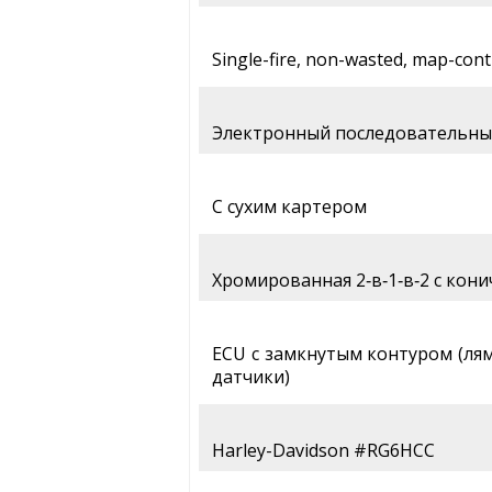
Single-fire, non-wasted, map-cont
Электронный последовательный
С сухим картером
Хромированная 2‑в‑1‑в‑2 с кон
ECU с замкнутым контуром (ля
датчики)
Harley-Davidson #RG6HCC