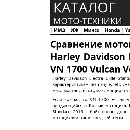
КАТАЛОГ
МОТО-ТЕХНИКИ
ИМЗ
ИЖ
Минск
Honda
Y
Все марки
Загрузка...
Сравнение мото
Harley Davidson 
VN 1700 Vulcan V
Harley Davidson Electra Glide St
характеристикам: lean angle, left,
макс. мощность, л.с., макс.мощность
Если кратко, то VN 1700 Vulcan V
продающийся в России мотоцикл. П
Standard 2019 - байк очень дорог
мотоциклом выше средней цены .