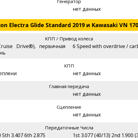
Генератор
нет данных
on Electra Glide Standard 2019 и Kawasaki VN 17
КПП / Привод колеса
Cruise Drive®), первичная
6 Speed with overdrive / car
ень
КПП
цеплени
нет данных
Главная передача
нет данных
Сцепление
нет данных
Передаточные Числа
0 5th 3.407 6th 2.875
1st 3.077 (40/13) 2nd 1.900 (