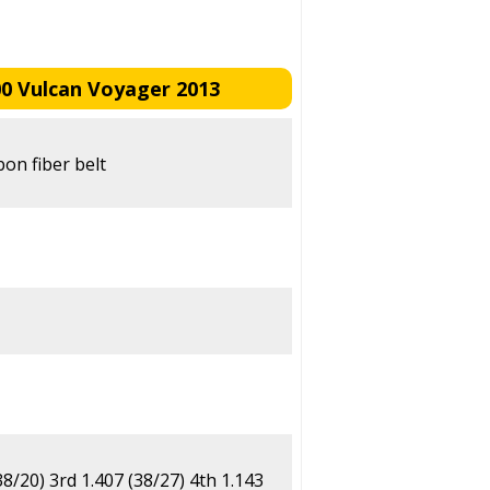
00 Vulcan Voyager 2013
bon fiber belt
38/20) 3rd 1.407 (38/27) 4th 1.143