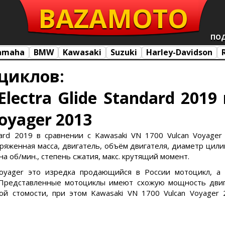
BAZA
MOTO
ПО
amaha
BMW
Kawasaki
Suzuki
Harley-Davidson
циклов:
Electra Glide Standard 201
oyager 2013
andard 2019 в сравнении с Kawasaki VN 1700 Vulcan Voyage
 снаряженная масса, двигатель, объём двигателя, диаметр цил
 на об/мин., степень сжатия, макс. крутящий момент.
oyager это изредка продающийся в России мотоцикл, а E
редставленные мотоциклы имеют схожую мощность двигате
ой стомости, при этом Kawasaki VN 1700 Vulcan Voyager 